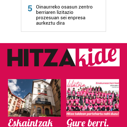
Webgune honek cookie propioak eta hirugarrenen cookie-
5
Oinaurreko osasun zentro
fitxategiak erabiltzen ditu. Zure esperientzia eta
berriaren lizitazio
prozesuan sei enpresa
zerbitzuak hobetzeko asmoz, cookie teknologiaz
aurkeztu dira
baliatzen gara. Ohar hau onartuz gero, teknologia hori
erabiltzeko baimen esplizitua ematen diguzu.
Gehiago
irakurri
Eskaintzak
Gure berri.