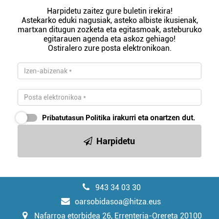
Harpidetu zaitez gure buletin irekira!
Astekarko eduki nagusiak, asteko albiste ikusienak,
martxan ditugun zozketa eta egitasmoak, asteburuko
egitarauen agenda eta askoz gehiago!
Ostiralero zure posta elektronikoan.
Pribatutasun Politika
irakurri eta onartzen dut.
Harpidetu
943 34 03 30
oarsobidasoa@hitza.eus
Nafarroa etorbidea 26, Errenteria-Orereta 20100