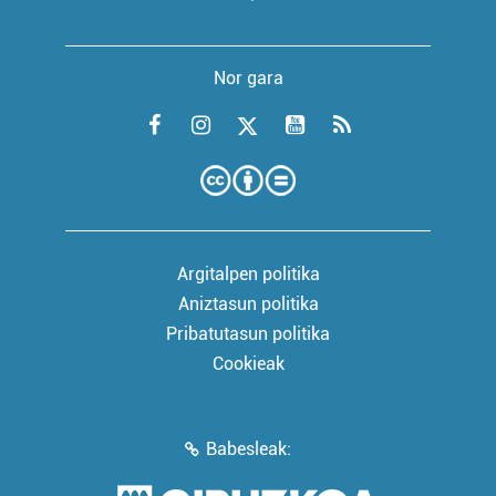
Nor gara
Argitalpen politika
Aniztasun politika
Pribatutasun politika
Cookieak
Babesleak: