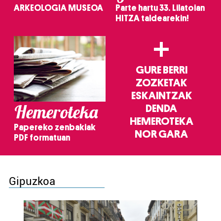
ARKEOLOGIA MUSEOA
Parte hartu 33. Lilatoian
HITZA taldearekin!
+
GURE BERRI
ZOZKETAK
ESKAINTZAK
Hemeroteka
DENDA
HEMEROTEKA
Papereko zenbakiak
NOR GARA
PDF formatuan
Gipuzkoa