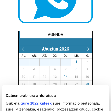
AGENDA
Abuztua 2026
AL.
AR.
AZ.
OG.
OL.
LR.
IG.
27
28
29
30
31
1
2
3
4
5
6
7
8
9
10
11
12
13
14
15
16
17
18
19
20
21
22
23
24
25
26
27
28
29
30
Datuen erabilera arduratsua
31
1
2
3
4
5
6
Guk eta
gure 1022 kideek
sure informacio pertsonala,
zure IP zenbakia, esaterako, prozesatzen ditugu, cookie