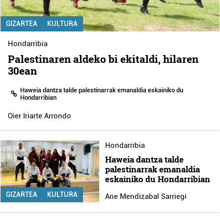
GIZARTEA
KULTURA
Hondarribia
Palestinaren aldeko bi ekitaldi, hilaren
30ean
Haweia dantza talde palestinarrak emanaldia eskainiko du
Hondarribian
Oier Iriarte Arrondo
Hondarribia
Haweia dantza talde
palestinarrak emanaldia
eskainiko du Hondarribian
GIZARTEA
KULTURA
Ane Mendizabal Sarriegi