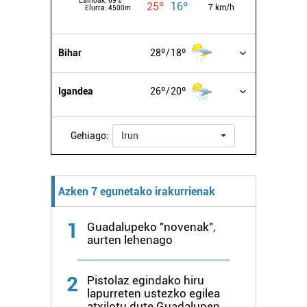
Lainoak:
69%
25º
16º
7 km/h
Elurra:
4500m
Bihar
28º
18º
Igandea
26º
20º
Gehiago:
Irun
Azken 7 egunetako irakurrienak
1
Guadalupeko "novenak",
aurten lehenago
2
Pistolaz egindako hiru
lapurreten ustezko egilea
atxilotu dute Guadalupen