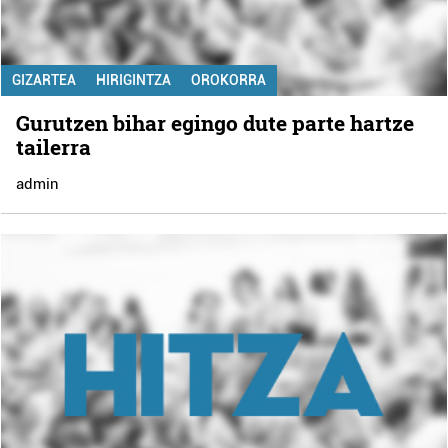
GIZARTEA
HIRIGINTZA
OROKORRA
Gurutzen bihar egingo dute parte hartze
tailerra
admin