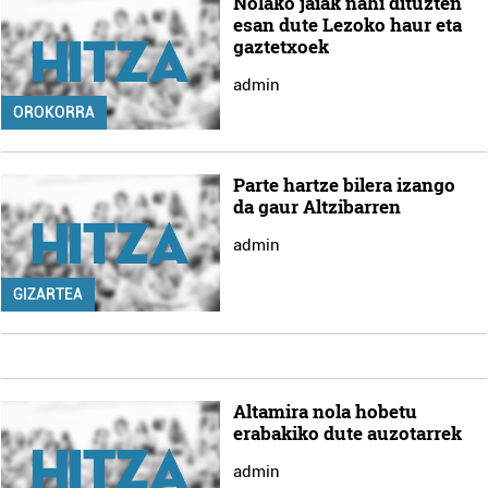
Nolako jaiak nahi dituzten
esan dute Lezoko haur eta
gaztetxoek
admin
OROKORRA
Parte hartze bilera izango
da gaur Altzibarren
admin
GIZARTEA
Altamira nola hobetu
erabakiko dute auzotarrek
admin