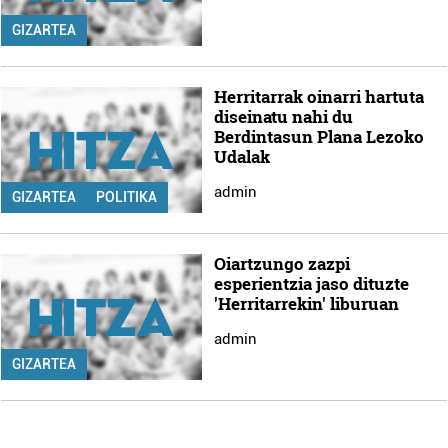
GIZARTEA
Herritarrak oinarri hartuta
diseinatu nahi du
Berdintasun Plana Lezoko
Udalak
admin
GIZARTEA
POLITIKA
Oiartzungo zazpi
esperientzia jaso dituzte
'Herritarrekin' liburuan
admin
GIZARTEA