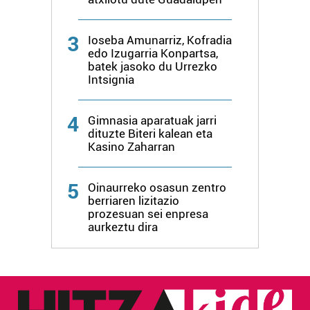
3
Ioseba Amunarriz, Kofradia
edo Izugarria Konpartsa,
batek jasoko du Urrezko
Intsignia
4
Gimnasia aparatuak jarri
dituzte Biteri kalean eta
Kasino Zaharran
5
Oinaurreko osasun zentro
berriaren lizitazio
prozesuan sei enpresa
aurkeztu dira