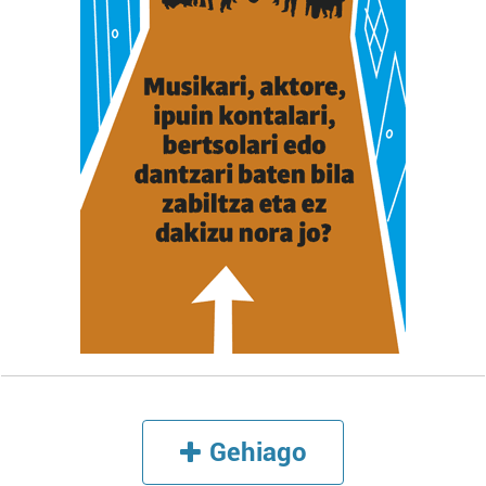
Lortu zure datu pertsonalak prozesatzeko moduari
buruzko informazio gehiago eta ezarri zure lehentasunak
datuen atalean. Edozein unetan alda edo ken dezakezu
zure baimena Cookieen adierazpenean.
Webgune honek cookie propioak eta hirugarrenen cookie-
fitxategiak erabiltzen ditu. Zure esperientzia eta
zerbitzuak hobetzeko asmoz, cookie teknologiaz
baliatzen gara. Ohar hau onartuz gero, teknologia hori
erabiltzeko baimen esplizitua ematen diguzu.
Gehiago
irakurri
Gehiago