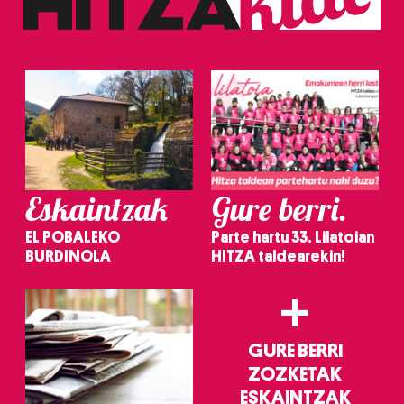
Eskaintzak
Gure berri.
EL POBALEKO
Parte hartu 33. Lilatoian
BURDINOLA
HITZA taldearekin!
+
GURE BERRI
ZOZKETAK
ESKAINTZAK