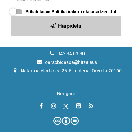
Pribatutasun Politika
irakurri eta onartzen dut.
Harpidetu
943 34 03 30
oarsobidasoa@hitza.eus
Nafarroa etorbidea 26, Errenteria-Orereta 20100
Nor gara