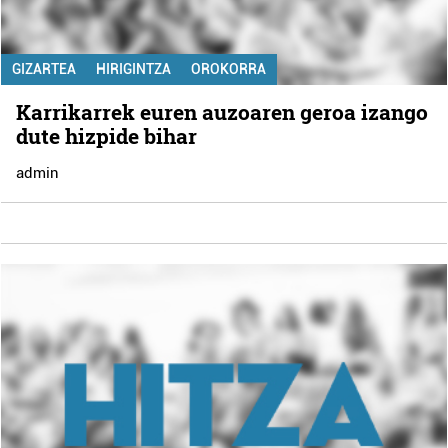
GIZARTEA
HIRIGINTZA
OROKORRA
Karrikarrek euren auzoaren geroa izango
dute hizpide bihar
admin