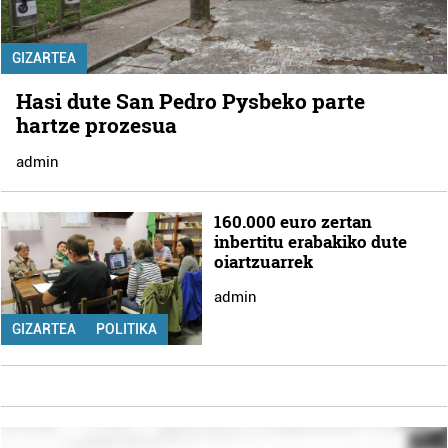
GIZARTEA
Hasi dute San Pedro Pysbeko parte
hartze prozesua
admin
160.000 euro zertan
inbertitu erabakiko dute
oiartzuarrek
admin
GIZARTEA
POLITIKA