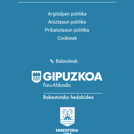
Argitalpen politika
Aniztasun politika
Pribatutasun politika
Cookieak
Babesleak: