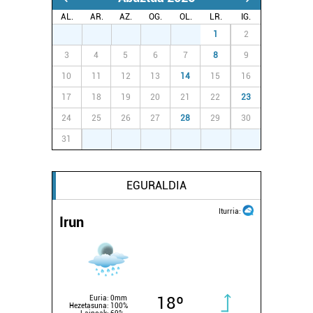
AL.
AR.
AZ.
OG.
OL.
LR.
IG.
27
28
29
30
31
1
2
3
4
5
6
7
8
9
10
11
12
13
14
15
16
17
18
19
20
21
22
23
24
25
26
27
28
29
30
31
1
2
3
4
5
6
EGURALDIA
Iturria:
Irun
18º
Euria:
0mm
Hezetasuna:
100%