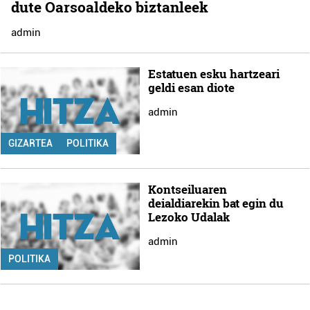
dute Oarsoaldeko biztanleek
admin
Estatuen esku hartzeari
geldi esan diote
admin
GIZARTEA
POLITIKA
Kontseiluaren
deialdiarekin bat egin du
Lezoko Udalak
admin
POLITIKA