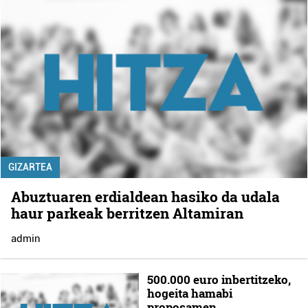
GIZARTEA
Abuztuaren erdialdean hasiko da udala
haur parkeak berritzen Altamiran
admin
500.000 euro inbertitzeko,
hogeita hamabi
proposamen