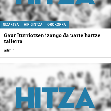
GIZARTEA
HIRIGINTZA
OROKORRA
Gaur Iturriotzen izango da parte hartze
tailerra
admin