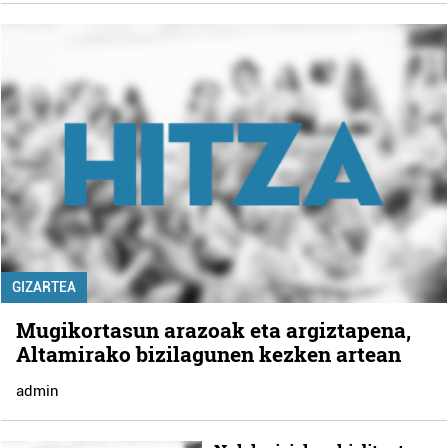
GIZARTEA
Mugikortasun arazoak eta argiztapena,
Altamirako bizilagunen kezken artean
admin