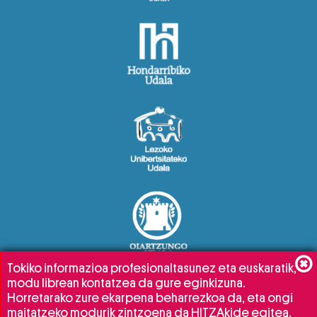
Tokiko informazioa profesionaltasunez eta euskaratik,
modu librean kontatzea da gure eginkizuna.
Horretarako zure ekarpena beharrezkoa da, eta ongi
maitatzeko modurik zintzoena da HITZAkide egitea.