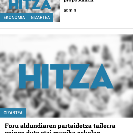
admin
EKONOMIA
GIZARTEA
GIZARTEA
Foru aldundiaren partaidetza tailerra
egingo dute etzi musika eskolan