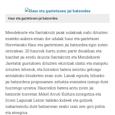
Haur eta gaztetxoen jai batzordea
Mendekoste eta Santakrutz jaiak nolakoak nahi dituzten
esateko aukera eman die udalak haur eta gaztetxoei.
Horretarako Haur eta gaztetxoen jai batzordea egin zuten
ostiralean. 20 haurrek hartu zuten parte deialdian eta
hainbat jai eredu ikusita Santakrutz eta Mendekoste
Jaietatik gustukoen dituzten ekintzak idatzi eta margotu
zituzten lehenik, eta horiekin batera zeintzu gehiago
antolatuko lituzketen esan zute. Lanak eginda, biharko
jai batzordera proposamen zehatza eramatea izango dute
hurrengo urratsa. Haurrekin batera aritu ziren jai
batzorde horretan Mikel Arruti Kultura zinegotzia eta
Irrien Lagunak Lezon taldeko kideek eta gutziek
nabarmendu dute batzarrean zeahr izan zen giro polita
eta atsegina.