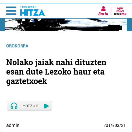
Sartu
OROKORRA
Nolako jaiak nahi dituzten
esan dute Lezoko haur eta
gaztetxoek
admin
2014
/
03
/
31