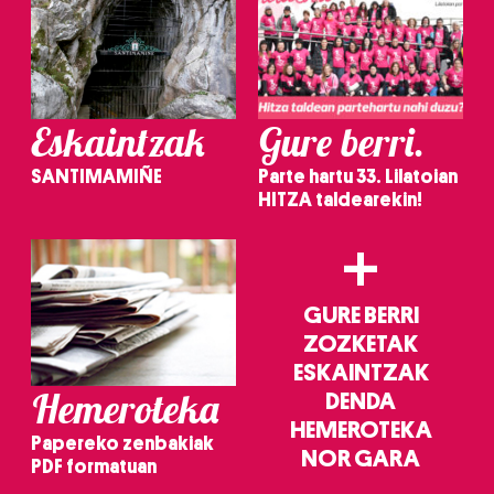
Eskaintzak
Gure berri.
SANTIMAMIÑE
Parte hartu 33. Lilatoian
HITZA taldearekin!
+
GURE BERRI
ZOZKETAK
ESKAINTZAK
Hemeroteka
DENDA
HEMEROTEKA
Papereko zenbakiak
NOR GARA
PDF formatuan