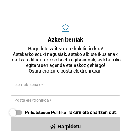
Azken berriak
Harpidetu zaitez gure buletin irekira!
Astekarko eduki nagusiak, asteko albiste ikusienak,
martxan ditugun zozketa eta egitasmoak, asteburuko
egitarauen agenda eta askoz gehiago!
Ostiralero zure posta elektronikoan.
Pribatutasun Politika
irakurri eta onartzen dut.
Harpidetu