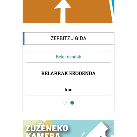
ZERBITZU GIDA
Belar dendak
ZENTROA
BELARRAK EKODENDA
BAT KI
Irun