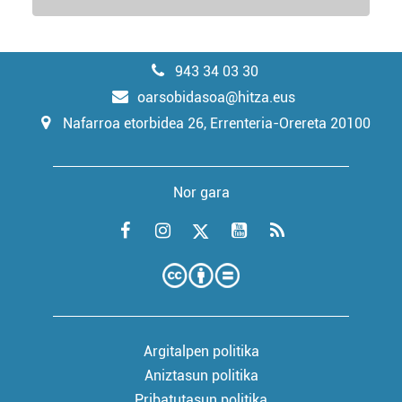
943 34 03 30
oarsobidasoa@hitza.eus
Nafarroa etorbidea 26, Errenteria-Orereta 20100
Nor gara
Argitalpen politika
Aniztasun politika
Pribatutasun politika