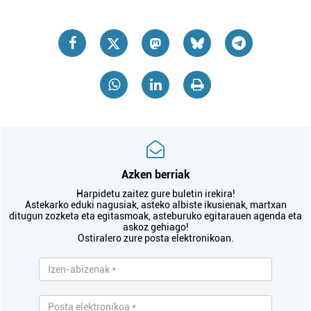
Azken berriak
Harpidetu zaitez gure buletin irekira!
Astekarko eduki nagusiak, asteko albiste ikusienak, martxan
ditugun zozketa eta egitasmoak, asteburuko egitarauen agenda eta
askoz gehiago!
Ostiralero zure posta elektronikoan.