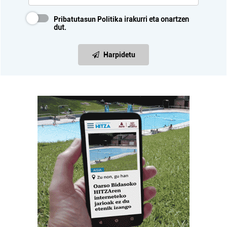
Pribatutasun Politika
irakurri eta onartzen
dut.
Harpidetu