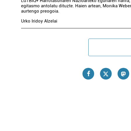
LGTBIQ+ Harrotasunaren Nazioarteko Egunaren harira,
egitasmo antolatu dituzte. Haien artean, Monika Web
aurtengo preogoia.
Urko Iridoy Alzelai