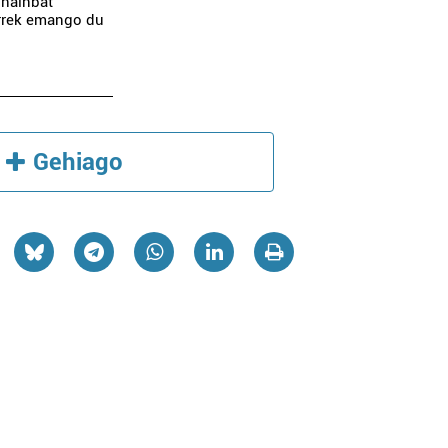
 hainbat
errek emango du
Gehiago