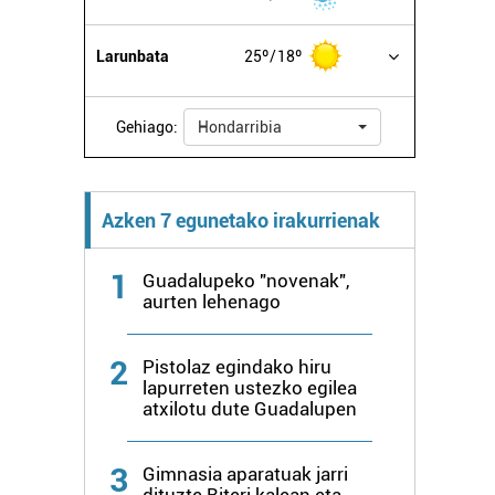
Larunbata
25º
18º
Gehiago:
Hondarribia
Azken 7 egunetako irakurrienak
1
Guadalupeko "novenak",
aurten lehenago
2
Pistolaz egindako hiru
lapurreten ustezko egilea
atxilotu dute Guadalupen
3
Gimnasia aparatuak jarri