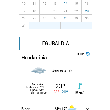
10
11
12
13
14
15
16
17
18
19
20
21
22
23
24
25
26
27
28
29
30
31
1
2
3
4
5
6
EGURALDIA
Iturria:
Hondarribia
Zeru estaliak
23º
Euria:
0mm
Hezetasuna:
70%
Lainoak:
64%
23º
20º
15 km/h
Elurra:
4400m
Bihar
24º
17º