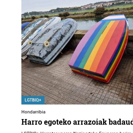
LGTBIQ+
Hondarribia
Harro egoteko arrazoiak badau