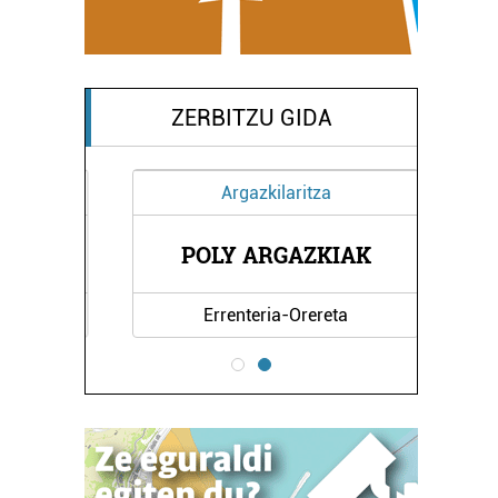
ZERBITZU GIDA
Argazkilaritza
POLY ARGAZKIAK
Errenteria-Orereta