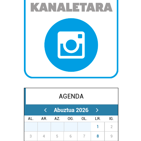
AGENDA
Abuztua 2026
AL.
AR.
AZ.
OG.
OL.
LR.
IG.
27
28
29
30
31
1
2
3
4
5
6
7
8
9