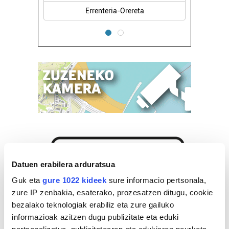
Errenteria-Orereta
Errenteria-Orereta
Datuen erabilera arduratsua
Guk eta
gure 1022 kideek
sure informacio pertsonala,
zure IP zenbakia, esaterako, prozesatzen ditugu, cookie
bezalako teknologiak erabiliz eta zure gailuko
informazioak azitzen dugu publizitate eta eduki