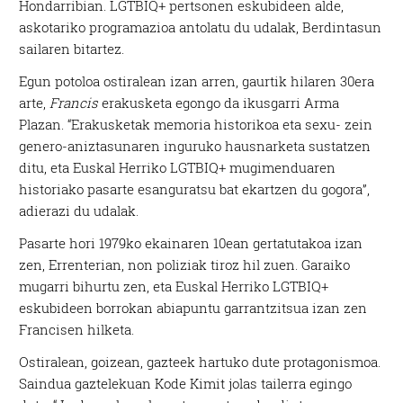
Hondarribian. LGTBIQ+ pertsonen eskubideen alde,
askotariko programazioa antolatu du udalak, Berdintasun
sailaren bitartez.
Egun potoloa ostiralean izan arren, gaurtik hilaren 30era
arte,
Francis
erakusketa egongo da ikusgarri Arma
Plazan. “Erakusketak memoria historikoa eta sexu- zein
genero-aniztasunaren inguruko hausnarketa sustatzen
ditu, eta Euskal Herriko LGTBIQ+ mugimenduaren
historiako pasarte esanguratsu bat ekartzen du gogora”,
adierazi du udalak.
Pasarte hori 1979ko ekainaren 10ean gertatutakoa izan
zen, Errenterian, non poliziak tiroz hil zuen. Garaiko
mugarri bihurtu zen, eta Euskal Herriko LGTBIQ+
eskubideen borrokan abiapuntu garrantzitsua izan zen
Francisen hilketa.
Ostiralean, goizean, gazteek hartuko dute protagonismoa.
Saindua gaztelekuan Kode Kimit jolas tailerra egingo