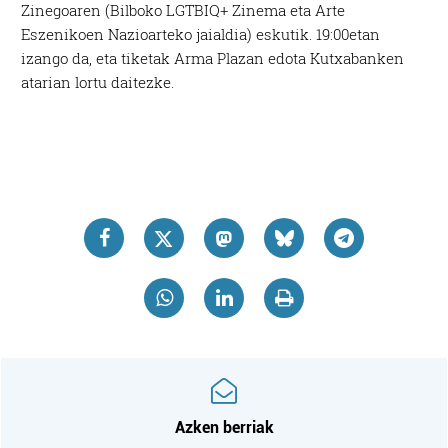
Zinegoaren (Bilboko LGTBIQ+ Zinema eta Arte
Eszenikoen Nazioarteko jaialdia) eskutik. 19:00etan
izango da, eta tiketak Arma Plazan edota Kutxabanken
atarian lortu daitezke.
Azken berriak