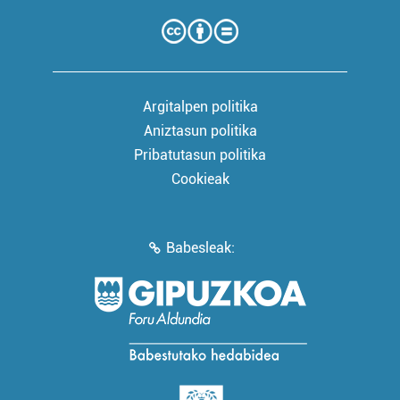
Argitalpen politika
Aniztasun politika
Pribatutasun politika
Cookieak
Babesleak: