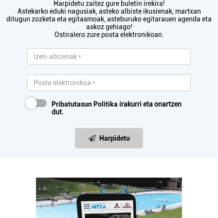
Harpidetu zaitez gure buletin irekira!
Astekarko eduki nagusiak, asteko albiste ikusienak, martxan
ditugun zozketa eta egitasmoak, asteburuko egitarauen agenda eta
askoz gehiago!
Ostiralero zure posta elektronikoan.
Pribatutasun Politika
irakurri eta onartzen
dut.
Harpidetu