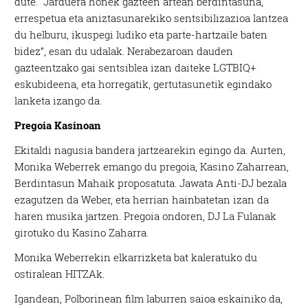
dute. “Jarduera honek gazteen artean berdintasuna,
errespetua eta aniztasunarekiko sentsibilizazioa lantzea
du helburu, ikuspegi ludiko eta parte-hartzaile baten
bidez”, esan du udalak. Nerabezaroan dauden
gazteentzako gai sentsiblea izan daiteke LGTBIQ+
eskubideena, eta horregatik, gertutasunetik egindako
lanketa izango da.
Pregoia Kasinoan
Ekitaldi nagusia bandera jartzearekin egingo da. Aurten,
Monika Weberrek emango du pregoia, Kasino Zaharrean,
Berdintasun Mahaik proposatuta. Jawata Anti-DJ bezala
ezagutzen da Weber, eta herrian hainbatetan izan da
haren musika jartzen. Pregoia ondoren, DJ La Fulanak
girotuko du Kasino Zaharra.
Monika Weberrekin elkarrizketa bat kaleratuko du
ostiralean HITZAk.
Igandean, Polborinean film laburren saioa eskainiko da,