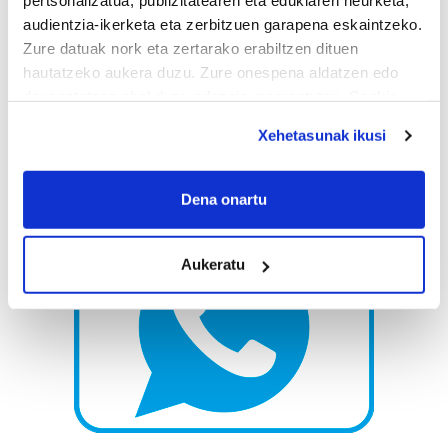
pertsonalizatua, publizitatearen eta edukiaren neurketa,
audientzia-ikerketa eta zerbitzuen garapena eskaintzeko.
Zure datuak nork eta zertarako erabiltzen dituen
hautatzeko aukera duzu. Zure onespena aldatzen edo
deuseztatzen ahal duzu edozein momentutan, Cookie
deklaraziotik edo Privacy triggerean klikatuz.
Xehetasunak ikusi
If you allow, we would also like to:
Collect information about your geographical
Dena onartu
location which can be accurate to within several
meters
Aukeratu
Identify your device by actively scanning it for
specific characteristics (fingerprinting)
Find out more about how your personal data is processed
and set your preferences in the
details section
.
Guk eta gure bazkideek zure datu pertsonalak
prozesatzen ditugu, zure IP zenbakia, besteak beste,
teknologia erabiliz, cookieak adibidez, iragarki eta eduki