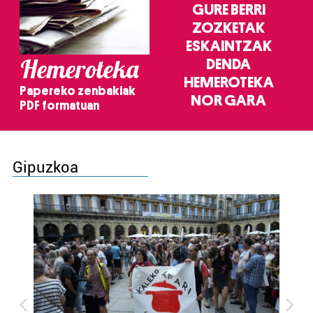
GURE BERRI
ZOZKETAK
ESKAINTZAK
Hemeroteka
DENDA
HEMEROTEKA
Papereko zenbakiak
NOR GARA
PDF formatuan
Gipuzkoa