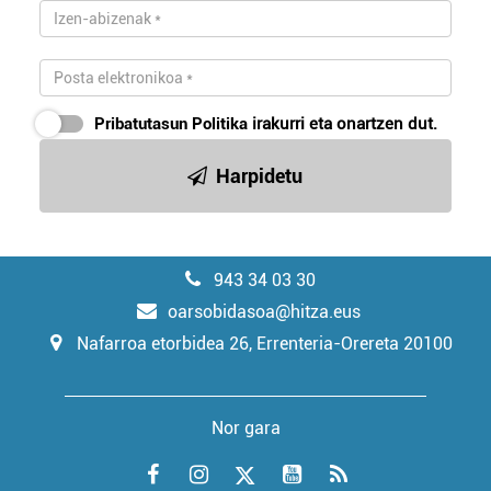
Pribatutasun Politika
irakurri eta onartzen dut.
Harpidetu
943 34 03 30
oarsobidasoa@hitza.eus
Nafarroa etorbidea 26, Errenteria-Orereta 20100
Nor gara