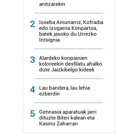
anitzarekin
2
Ioseba Amunarriz, Kofradia
edo Izugarria Konpartsa,
batek jasoko du Urrezko
Intsignia
3
Alardeko konpainien
koloreekin desfilatu ahalko
dute Jaizkibelgo kideek
4
Lau bandera, lau lehia
ezberdin
5
Gimnasia aparatuak jarri
dituzte Biteri kalean eta
Kasino Zaharran