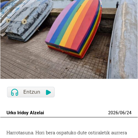
Urko Iridoy Alzelai
2026
/
06
/
24
Harrotasuna. Hori bera ospatuko dute ostiraletik aurrera