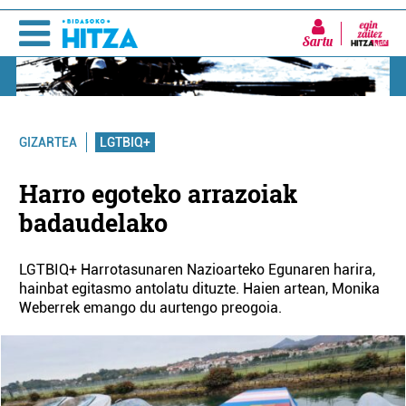
Sartu
LGTBIQ+
GIZARTEA
Harro egoteko arrazoiak
badaudelako
LGTBIQ+ Harrotasunaren Nazioarteko Egunaren harira,
hainbat egitasmo antolatu dituzte. Haien artean, Monika
Weberrek emango du aurtengo preogoia.