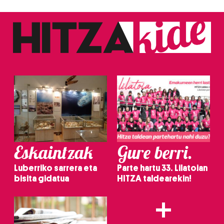
Eskaintzak
Gure berri.
Luberriko sarrera eta
Parte hartu 33. Lilatoian
bisita gidatua
HITZA taldearekin!
+