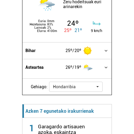
Zeru hodeitsuak euri
arinarekin
baliatzen gara. Ohar hau onartuz gero, teknologia hori
erabiltzeko baimen esplizitua ematen diguzu.
Gehiago
irakurri
24º
Euria:
0mm
Hezetasuna:
83%
Lainoak:
2%
25º
21º
9 km/h
Elurra:
4100m
Bihar
25º
20º
Asteartea
26º
19º
Gehiago:
Hondarribia
Azken 7 egunetako irakurrienak
1
Garagardo artisauen
azoka, eskaintza