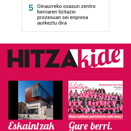
Webgune honek cookie propioak eta hirugarrenen cookie-
5
Oinaurreko osasun zentro
fitxategiak erabiltzen ditu. Zure esperientzia eta
berriaren lizitazio
prozesuan sei enpresa
zerbitzuak hobetzeko asmoz, cookie teknologiaz
aurkeztu dira
baliatzen gara. Ohar hau onartuz gero, teknologia hori
erabiltzeko baimen esplizitua ematen diguzu.
Gehiago
irakurri
Eskaintzak
Gure berri.