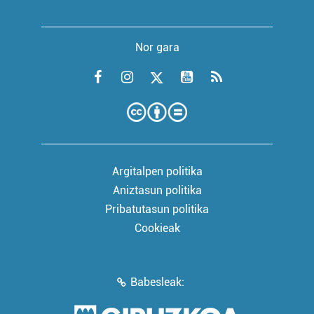
Nor gara
Argitalpen politika
Aniztasun politika
Pribatutasun politika
Cookieak
Babesleak: