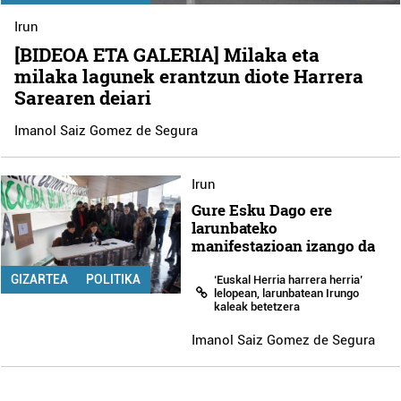
Irun
[BIDEOA ETA GALERIA] Milaka eta
milaka lagunek erantzun diote Harrera
Sarearen deiari
Imanol Saiz Gomez de Segura
Irun
Gure Esku Dago ere
larunbateko
manifestazioan izango da
GIZARTEA
POLITIKA
‘Euskal Herria harrera herria’
lelopean, larunbatean Irungo
kaleak betetzera
Imanol Saiz Gomez de Segura