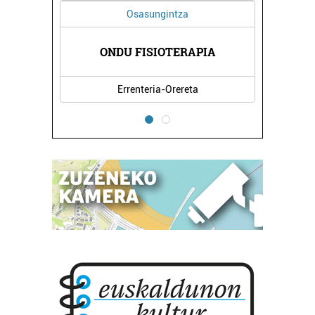
Osasungintza
ONDU FISIOTERAPIA
Errenteria-Orereta