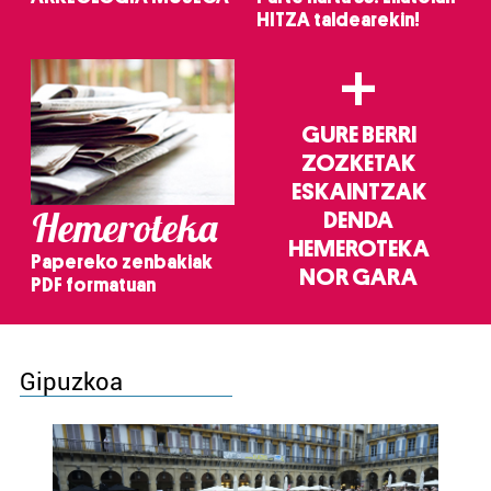
HITZA taldearekin!
+
GURE BERRI
ZOZKETAK
ESKAINTZAK
Hemeroteka
DENDA
HEMEROTEKA
Papereko zenbakiak
NOR GARA
PDF formatuan
Gipuzkoa