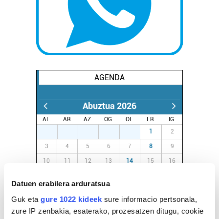
AGENDA
Abuztua 2026
AL.
AR.
AZ.
OG.
OL.
LR.
IG.
27
28
29
30
31
1
2
3
4
5
6
7
8
9
10
11
12
13
14
15
16
17
18
19
20
21
22
23
Datuen erabilera arduratsua
24
25
26
27
28
29
30
Guk eta
gure 1022 kideek
sure informacio pertsonala,
31
1
2
3
4
5
6
zure IP zenbakia, esaterako, prozesatzen ditugu, cookie