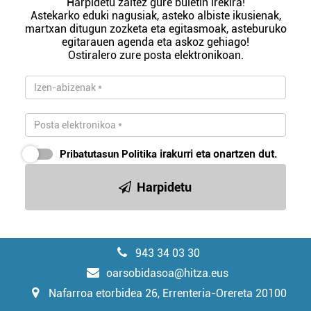
Harpidetu zaitez gure buletin irekira!
Astekarko eduki nagusiak, asteko albiste ikusienak,
martxan ditugun zozketa eta egitasmoak, asteburuko
egitarauen agenda eta askoz gehiago!
Ostiralero zure posta elektronikoan.
Pribatutasun Politika
irakurri eta onartzen dut.
Harpidetu
943 34 03 30
oarsobidasoa@hitza.eus
Nafarroa etorbidea 26, Errenteria-Orereta 20100