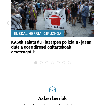
EUSKAL HERRIA, GIPUZKOA
KASek salatu du «jazarpen poliziala» jasan
Pa
dutela gose direnei ogitartekoak
da
emateagatik
«s
Azken berriak