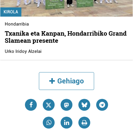
KIROLA
Hondarribia
Txanika eta Kanpan, Hondarribiko Grand
Slamean presente
Urko Iridoy Alzelai
Gehiago