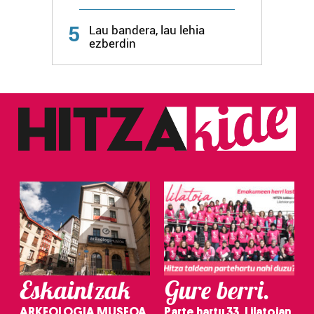
Webgune honek cookie propioak eta hirugarrenen cookie-
fitxategiak erabiltzen ditu. Zure esperientzia eta
5
Lau bandera, lau lehia
zerbitzuak hobetzeko asmoz, cookie teknologiaz
ezberdin
baliatzen gara. Ohar hau onartuz gero, teknologia hori
erabiltzeko baimen esplizitua ematen diguzu.
Gehiago
irakurri
Eskaintzak
Gure berri.
ARKEOLOGIA MUSEOA
Parte hartu 33. Lilatoian