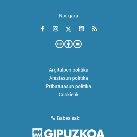
Nor gara
Argitalpen politika
Aniztasun politika
Pribatutasun politika
Cookieak
Babesleak: