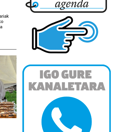
ariak
ko
da