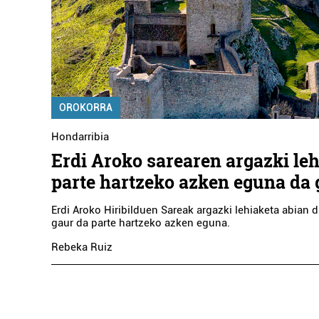
OROKORRA
Hondarribia
Erdi Aroko sarearen argazki le
parte hartzeko azken eguna da 
Erdi Aroko Hiribilduen Sareak argazki lehiaketa abian 
gaur da parte hartzeko azken eguna.
Rebeka Ruiz