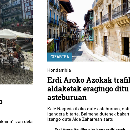
GIZARTEA
Hondarribia
Erdi Aroko Azokak trafi
aldaketak eragingo ditu
asteburuan
o
Kale Nagusia itxiko dute asteburuan, ostir
igandera bitarte. Baimena dutenek bakarr
izango dute Alde Zaharrean sartu.
ikaina" izan dela