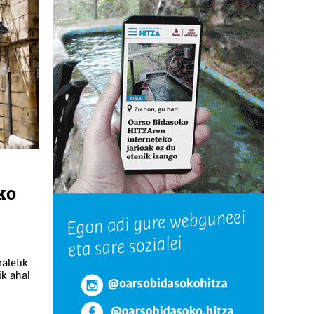
ko
aletik
ik ahal