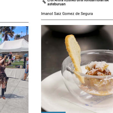
Erdi Arora itzuliko dira hondarribiarrak
asteburuan
Imanol Saiz Gomez de Segura