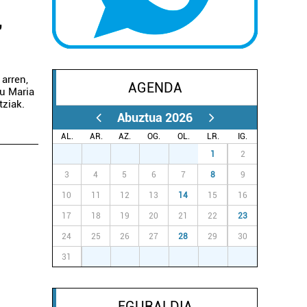
"
arren,
AGENDA
u Maria
ziak.
Abuztua 2026
AL.
AR.
AZ.
OG.
OL.
LR.
IG.
27
28
29
30
31
1
2
3
4
5
6
7
8
9
10
11
12
13
14
15
16
17
18
19
20
21
22
23
24
25
26
27
28
29
30
31
1
2
3
4
5
6
EGURALDIA