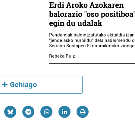
Erdi Aroko Azokaren
balorazio "oso positiboa
egin du udalak
Pandemiak baldintzatutako ekitaldia izan 
"jende asko hurbildu" dela nabarmendu d
Serrano Sustapen Ekonomikorako zinegot
Rebeka Ruiz
Gehiago