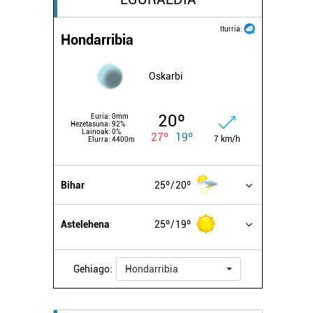
Iturria:
Hondarribia
Oskarbi
20º
Euria:
0mm
Hezetasuna:
92%
Lainoak:
0%
27º
19º
7 km/h
Elurra:
4400m
Bihar
25º
20º
Astelehena
25º
19º
Gehiago:
Hondarribia