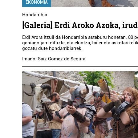
EKONOMIA
Hondarribia
[Galeria] Erdi Aroko Azoka, irud
Erdi Arora itzuli da Hondarribia asteburu honetan. 80 
gehiago jarri dituzte, eta ekintza, tailer eta askotariko
gozatu dute hondarribiarrek.
Imanol Saiz Gomez de Segura
Kirol