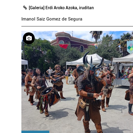
[Galeria] Erdi Aroko Azoka, iruditan
Imanol Saiz Gomez de Segura