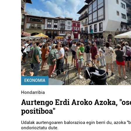
EKONOMIA
Hondarribia
Aurtengo Erdi Aroko Azoka, "os
positiboa"
Udalak aurtengoaren balorazioa egin berri du, azoka "b
ondorioztatu dute.