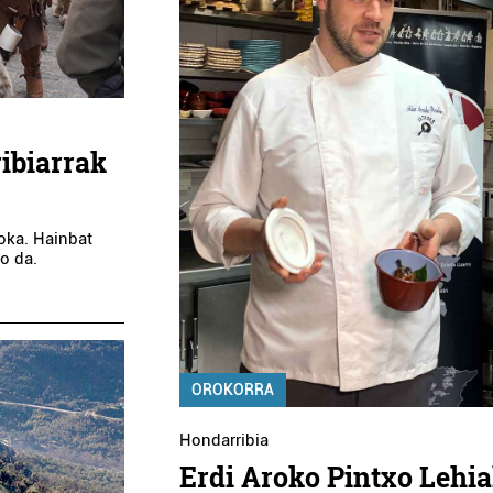
BIKO PILOTA
BAT KIROL ETA OSASUN
KOLA
ZENTROA
darribia
Irun
ribiarrak
oka. Hainbat
o da.
OROKORRA
Hondarribia
Erdi Aroko Pintxo Lehi