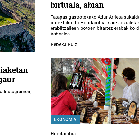
birtuala, abian
Tatapas gastrotekako Adur Arrieta sukald
ordeztuko du Hondarribia; sare sozialeta
erabiltzaileen botoen bitartez erabakiko 
irabazlea.
Rebeka Ruiz
hiaketan
gaur
du Instagramen;
EKONOMIA
Hondarribia