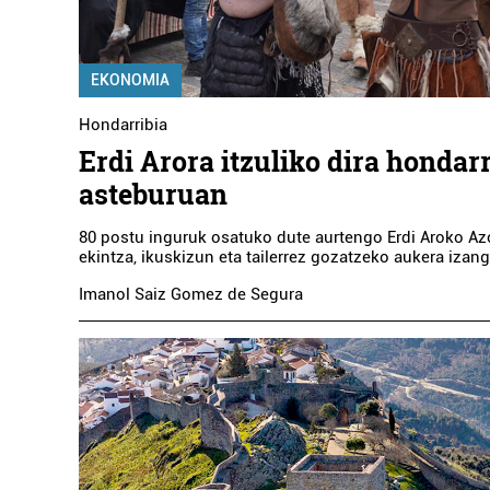
HONDARRI
ES
EKONOMIA
Hon
Hondarribia
Erdi Arora itzuliko dira hondar
asteburuan
80 postu inguruk osatuko dute aurtengo Erdi Aroko Az
ekintza, ikuskizun eta tailerrez gozatzeko aukera izang
Imanol Saiz Gomez de Segura