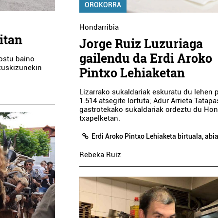
OROKORRA
Hondarribia
itan
Jorge Ruiz Luzuriaga
gailendu da Erdi Aroko
postu baino
 ikuskizunekin
Pintxo Lehiaketan
Lizarrako sukaldariak eskuratu du lehen 
1.514 atsegite lortuta; Adur Arrieta Tatapa
gastrotekako sukaldariak ordeztu du Hon
txapelketan.
Erdi Aroko Pintxo Lehiaketa birtuala, abi
Rebeka Ruiz
 elkarteak
Osasungintza