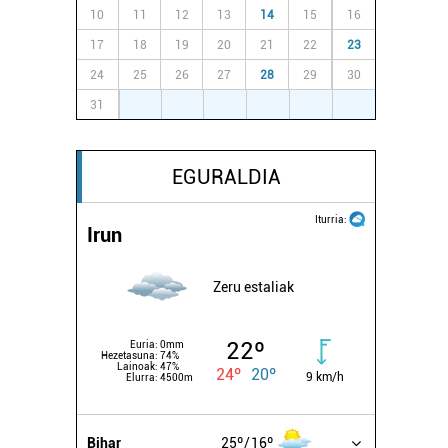
10
11
12
13
14
15
16
17
18
19
20
21
22
23
24
25
26
27
28
29
30
31
1
2
3
4
5
6
EGURALDIA
Iturria:
Irun
Zeru estaliak
22º
Euria:
0mm
Hezetasuna:
74%
Lainoak:
47%
24º
20º
9 km/h
Elurra:
4500m
Bihar
25º
16º