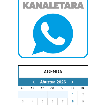
AGENDA
Abuztua 2026
AL.
AR.
AZ.
OG.
OL.
LR.
IG.
27
28
29
30
31
1
2
3
4
5
6
7
8
9