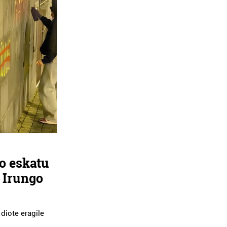
ko eskatu
k Irungo
 diote eragile