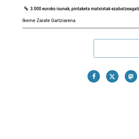
3.000 euroko isunak, pintaketa matxistak ezabatzeagat
Ikerne Zarate Gartziarena