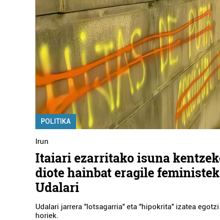
POLITIKA
Irun
Itaiari ezarritako isuna kentze
diote hainbat eragile feministe
Udalari
Udalari jarrera "lotsagarria" eta "hipokrita" izatea egotzi
horiek.