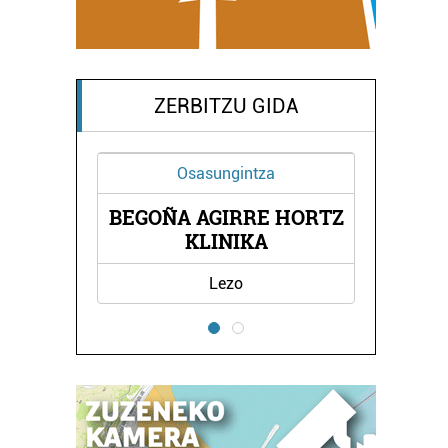
ZERBITZU GIDA
Osasungintza
BEGOÑA AGIRRE HORTZ
LA
KLINIKA
Lezo