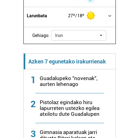
Larunbata
27º
18º
Gehiago:
Irun
Azken 7 egunetako irakurrienak
1
Guadalupeko "novenak",
aurten lehenago
2
Pistolaz egindako hiru
lapurreten ustezko egilea
atxilotu dute Guadalupen
3
Gimnasia aparatuak jarri