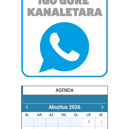
AGENDA
Abuztua 2026
AL.
AR.
AZ.
OG.
OL.
LR.
IG.
27
28
29
30
31
1
2