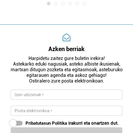
Azken berriak
Harpidetu zaitez gure buletin irekira!
Astekarko eduki nagusiak, asteko albiste ikusienak,
martxan ditugun zozketa eta egitasmoak, asteburuko
egitarauen agenda eta askoz gehiago!
Ostiralero zure posta elektronikoan.
Pribatutasun Politika
irakurri eta onartzen dut.