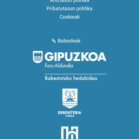
Aniztasun politika
Pribatutasun politika
Cookieak
Babesleak: