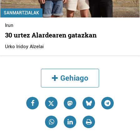
SANMARTZIALAK
Irun
30 urtez Alardearen gatazkan
Urko Iridoy Alzelai
Gehiago