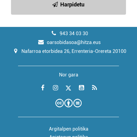
Harpidetu
943 34 03 30
oarsobidasoa@hitza.eus
Nafarroa etorbidea 26, Errenteria-Orereta 20100
Nor gara
Argitalpen politika