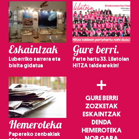
Eskaintzak
Gure berri.
Luberriko sarrera eta
Parte hartu 33. Lilatoian
bisita gidatua
HITZA taldearekin!
+
GURE BERRI
ZOZKETAK
ESKAINTZAK
Hemeroteka
DENDA
HEMEROTEKA
Papereko zenbakiak
NOR GARA