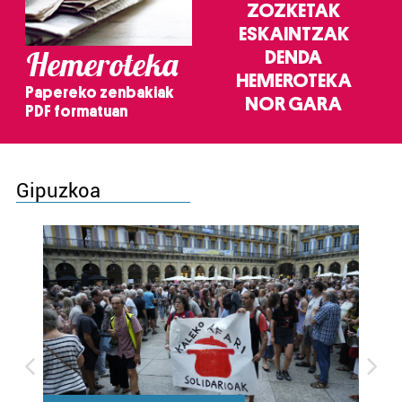
ZOZKETAK
ESKAINTZAK
Hemeroteka
DENDA
HEMEROTEKA
Papereko zenbakiak
NOR GARA
PDF formatuan
Gipuzkoa