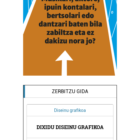
ZERBITZU GIDA
Diseinu grafikoa
KOLA
DIXIDU DISEINU GRAFIKOA
AUNT