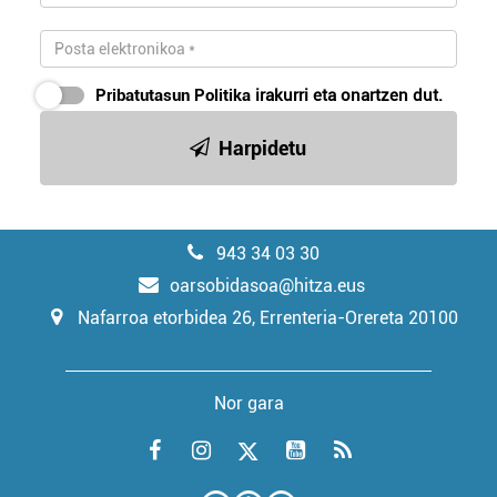
Pribatutasun Politika
irakurri eta onartzen dut.
Harpidetu
943 34 03 30
oarsobidasoa@hitza.eus
Nafarroa etorbidea 26, Errenteria-Orereta 20100
Nor gara