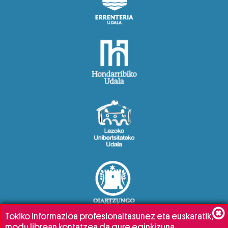
Tokiko informazioa profesionaltasunez eta euskaratik,
modu librean kontatzea da gure eginkizuna.