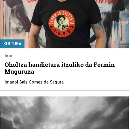
KULTURA
Irun
Oholtza handietara itzuliko da Fermin
Muguruza
Imanol Saiz Gomez de Segura