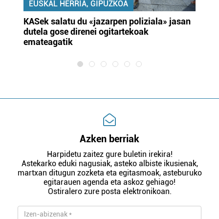
EUSKAL HERRIA, GIPUZKOA
KASek salatu du «jazarpen poliziala» jasan
Pa
dutela gose direnei ogitartekoak
da
emateagatik
«s
Azken berriak
Harpidetu zaitez gure buletin irekira!
Astekarko eduki nagusiak, asteko albiste ikusienak,
martxan ditugun zozketa eta egitasmoak, asteburuko
egitarauen agenda eta askoz gehiago!
Ostiralero zure posta elektronikoan.