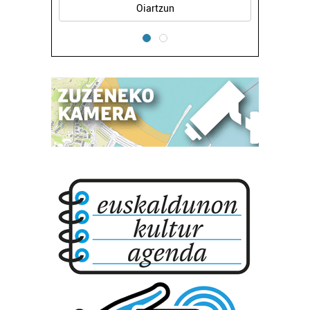
Oiartzun