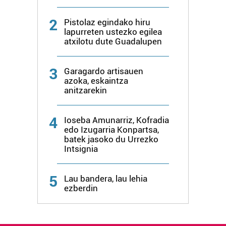
baliatzen gara. Ohar hau onartuz gero, teknologia hori
erabiltzeko baimen esplizitua ematen diguzu.
Gehiago
2
Pistolaz egindako hiru
irakurri
lapurreten ustezko egilea
atxilotu dute Guadalupen
3
Garagardo artisauen
azoka, eskaintza
anitzarekin
4
Ioseba Amunarriz, Kofradia
edo Izugarria Konpartsa,
batek jasoko du Urrezko
Intsignia
5
Lau bandera, lau lehia
ezberdin