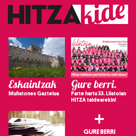
Eskaintzak
Gure berri.
Muñatones Gaztelua
Parte hartu 33. Lilatoian
HITZA taldearekin!
+
GURE BERRI