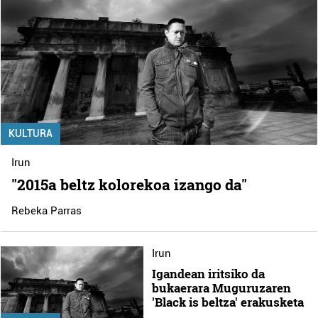
KULTURA
Irun
"2015a beltz kolorekoa izango da"
Rebeka Parras
Irun
Igandean iritsiko da
bukaerara Muguruzaren
'Black is beltza' erakusketa