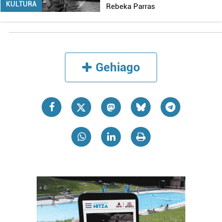
KULTURA
Rebeka Parras
Gehiago