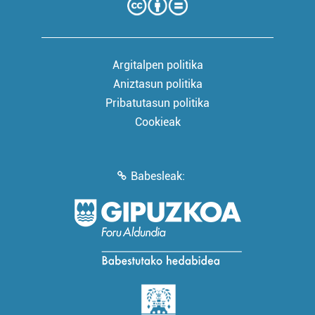
Argitalpen politika
Aniztasun politika
Pribatutasun politika
Cookieak
Babesleak: