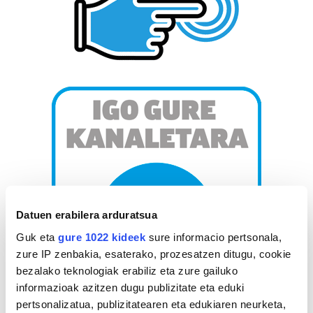
Datuen erabilera arduratsua
Guk eta
gure 1022 kideek
sure informacio pertsonala,
zure IP zenbakia, esaterako, prozesatzen ditugu, cookie
bezalako teknologiak erabiliz eta zure gailuko
informazioak azitzen dugu publizitate eta eduki
pertsonalizatua, publizitatearen eta edukiaren neurketa,