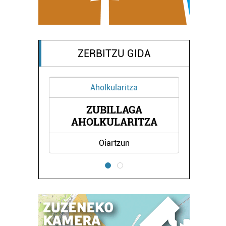
ZERBITZU GIDA
Aholkularitza
ZUBILLAGA
NE
E
AHOLKULARITZA
Oiartzun