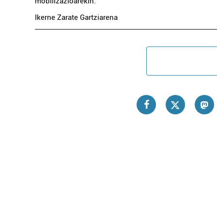
mobilizazioarekin.
Ikerne Zarate Gartziarena