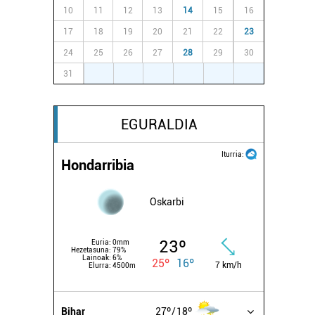
10
11
12
13
14
15
16
17
18
19
20
21
22
23
24
25
26
27
28
29
30
31
1
2
3
4
5
6
EGURALDIA
Iturria:
Hondarribia
Oskarbi
23º
Euria:
0mm
Hezetasuna:
79%
Lainoak:
6%
25º
16º
7 km/h
Elurra:
4500m
Bihar
27º
18º