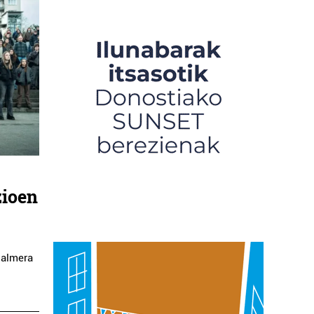
zioen
Palmera