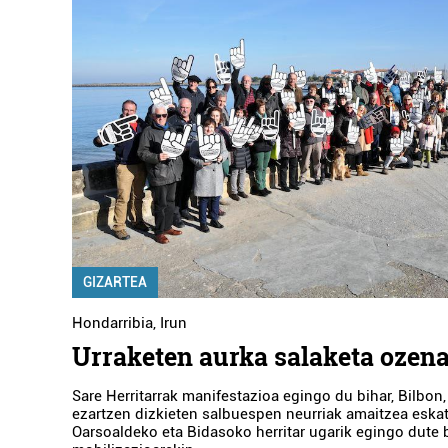
GIZARTEA
Hondarribia
,
Irun
Urraketen aurka salaketa ozen
Sare Herritarrak manifestazioa egingo du bihar, Bilbon,
ezartzen dizkieten salbuespen neurriak amaitzea eska
Oarsoaldeko eta Bidasoko herritar ugarik egingo dute 