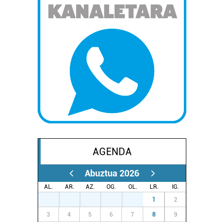
AGENDA
Abuztua 2026
AL.
AR.
AZ.
OG.
OL.
LR.
IG.
27
28
29
30
31
1
2
3
4
5
6
7
8
9