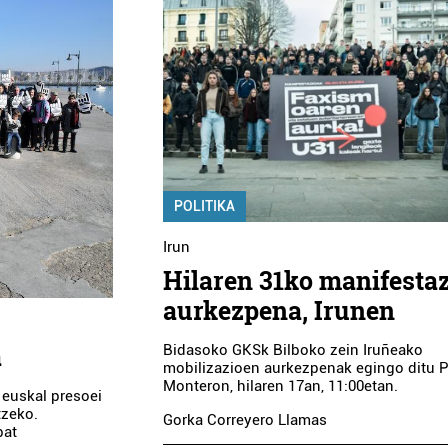
POLITIKA
Irun
Hilaren 31ko manifesta
aurkezpena, Irunen
a
Bidasoko GKSk Bilboko zein Iruñeako
mobilizazioen aurkezpenak egingo ditu 
Monteron, hilaren 17an, 11:00etan.
 euskal presoei
tzeko.
Gorka Correyero Llamas
bat