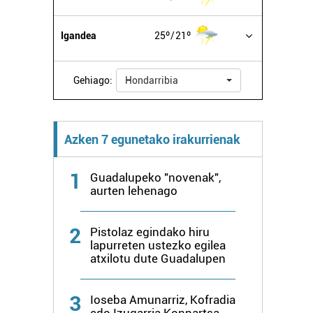
Igandea
25º
21º
Gehiago:
Hondarribia
Azken 7 egunetako irakurrienak
1
Guadalupeko "novenak",
aurten lehenago
2
Pistolaz egindako hiru
lapurreten ustezko egilea
atxilotu dute Guadalupen
3
Ioseba Amunarriz, Kofradia