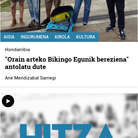
AISIA
INGURUMENA
KIROLA
KULTURA
Hondarribia
"Orain arteko Bikingo Egunik bereziena"
antolatu dute
Ane Mendizabal Sarriegi