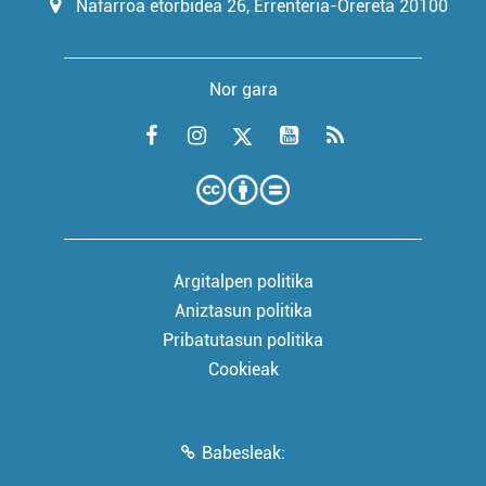
Nafarroa etorbidea 26, Errenteria-Orereta 20100
Nor gara
Argitalpen politika
Aniztasun politika
Pribatutasun politika
Cookieak
Babesleak: