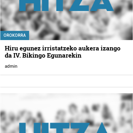
OROKORRA
Hiru egunez irristatzeko aukera izango
da IV. Bikingo Egunarekin
admin