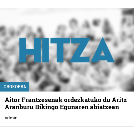
OROKORRA
Aitor Frantzesenak ordezkatuko du Aritz
Aranburu Bikingo Egunaren abiatzean
admin