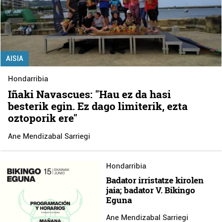
AISIA
Hondarribia
Iñaki Navascues: "Hau ez da hasi
besterik egin. Ez dago limiterik, ezta
oztoporik ere"
Ane Mendizabal Sarriegi
Hondarribia
Badator irristatze kirolen
jaia; badator V. Bikingo
Eguna
Ane Mendizabal Sarriegi