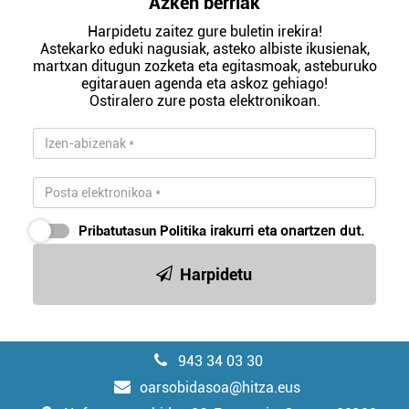
Azken berriak
Harpidetu zaitez gure buletin irekira!
Astekarko eduki nagusiak, asteko albiste ikusienak,
martxan ditugun zozketa eta egitasmoak, asteburuko
egitarauen agenda eta askoz gehiago!
Ostiralero zure posta elektronikoan.
Pribatutasun Politika
irakurri eta onartzen dut.
Harpidetu
943 34 03 30
oarsobidasoa@hitza.eus