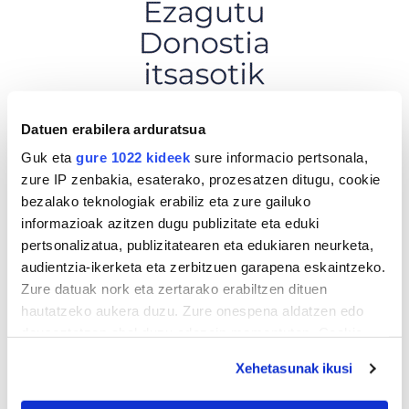
Datuen erabilera arduratsua
Guk eta
gure 1022 kideek
sure informacio pertsonala,
zure IP zenbakia, esaterako, prozesatzen ditugu, cookie
bezalako teknologiak erabiliz eta zure gailuko
informazioak azitzen dugu publizitate eta eduki
pertsonalizatua, publizitatearen eta edukiaren neurketa,
audientzia-ikerketa eta zerbitzuen garapena eskaintzeko.
Zure datuak nork eta zertarako erabiltzen dituen
hautatzeko aukera duzu. Zure onespena aldatzen edo
deuseztatzen ahal duzu edozein momentutan, Cookie
deklaraziotik edo Privacy triggerean klikatuz.
Xehetasunak ikusi
If you allow, we would also like to: