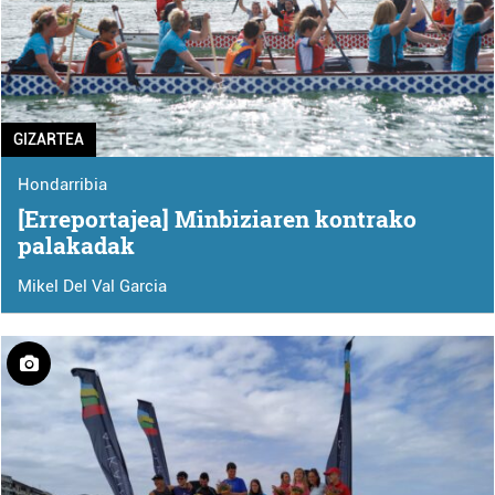
GIZARTEA
Hondarribia
[Erreportajea] Minbiziaren kontrako
palakadak
Mikel Del Val Garcia