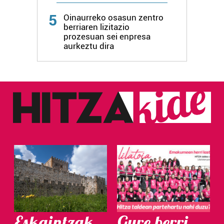
5
Oinaurreko osasun zentro
berriaren lizitazio
prozesuan sei enpresa
aurkeztu dira
Eskaintzak
Gure berri.