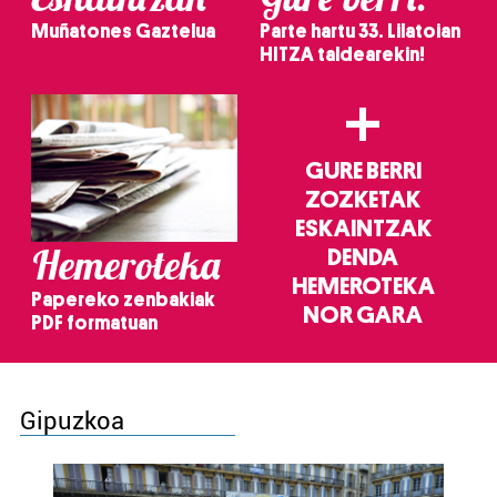
Muñatones Gaztelua
Parte hartu 33. Lilatoian
HITZA taldearekin!
+
GURE BERRI
ZOZKETAK
ESKAINTZAK
Hemeroteka
DENDA
HEMEROTEKA
Papereko zenbakiak
NOR GARA
PDF formatuan
Gipuzkoa