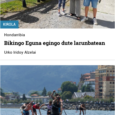
KIROLA
Hondarribia
Bikingo Eguna egingo dute larunbatean
Urko Iridoy Alzelai