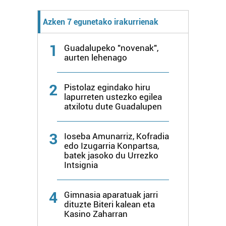
Azken 7 egunetako irakurrienak
1
Guadalupeko "novenak",
aurten lehenago
2
Pistolaz egindako hiru
lapurreten ustezko egilea
atxilotu dute Guadalupen
3
Ioseba Amunarriz, Kofradia
edo Izugarria Konpartsa,
batek jasoko du Urrezko
Intsignia
4
Gimnasia aparatuak jarri
dituzte Biteri kalean eta
Kasino Zaharran