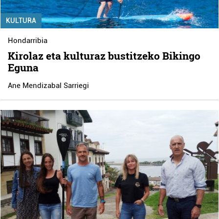
KULTURA
Hondarribia
Kirolaz eta kulturaz bustitzeko Bikingo
Eguna
Ane Mendizabal Sarriegi