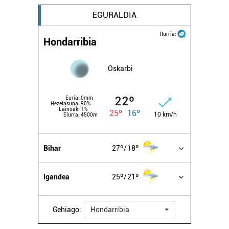
EGURALDIA
Iturria:
Hondarribia
Oskarbi
22º
Euria:
0mm
Hezetasuna:
90%
Lainoak:
1%
25º
16º
10 km/h
Elurra:
4500m
Bihar
27º
18º
Igandea
25º
21º
Gehiago:
Hondarribia