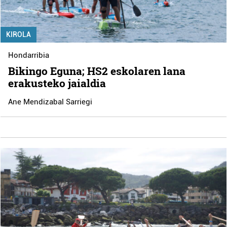
KIROLA
Hondarribia
Bikingo Eguna; HS2 eskolaren lana
erakusteko jaialdia
Ane Mendizabal Sarriegi