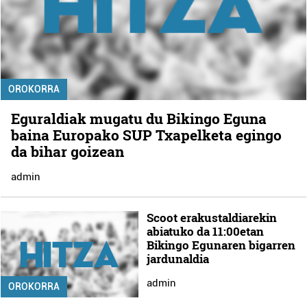
OROKORRA
Eguraldiak mugatu du Bikingo Eguna
baina Europako SUP Txapelketa egingo
da bihar goizean
admin
Scoot erakustaldiarekin
abiatuko da 11:00etan
Bikingo Egunaren bigarren
jardunaldia
admin
OROKORRA