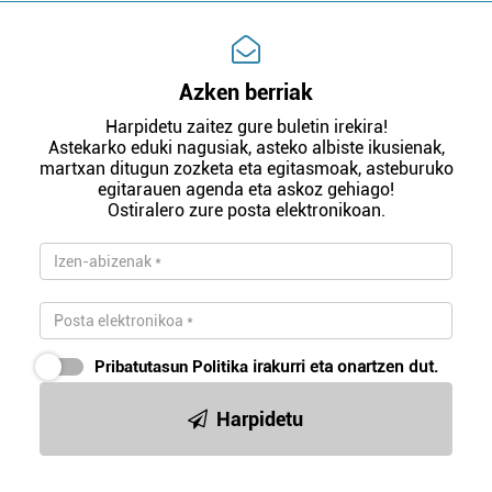
Azken berriak
Harpidetu zaitez gure buletin irekira!
Astekarko eduki nagusiak, asteko albiste ikusienak,
martxan ditugun zozketa eta egitasmoak, asteburuko
egitarauen agenda eta askoz gehiago!
Ostiralero zure posta elektronikoan.
Pribatutasun Politika
irakurri eta onartzen dut.
Harpidetu