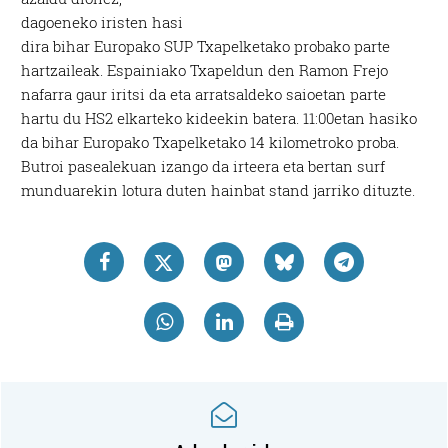
dagoeneko iristen hasi
dira bihar Europako SUP Txapelketako probako parte
hartzaileak. Espainiako Txapeldun den Ramon Frejo
nafarra gaur iritsi da eta arratsaldeko saioetan parte
hartu du HS2 elkarteko kideekin batera. 11:00etan hasiko
da bihar Europako Txapelketako 14 kilometroko proba.
Butroi pasealekuan izango da irteera eta bertan surf
munduarekin lotura duten hainbat stand jarriko dituzte.