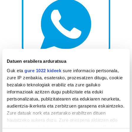
Datuen erabilera arduratsua
AGENDA
Guk eta
gure 1022 kideek
sure informacio pertsonala,
zure IP zenbakia, esaterako, prozesatzen ditugu, cookie
bezalako teknologiak erabiliz eta zure gailuko
Abuztua 2026
informazioak azitzen dugu publizitate eta eduki
AL.
AR.
AZ.
OG.
OL.
LR.
IG.
pertsonalizatua, publizitatearen eta edukiaren neurketa,
27
28
29
30
31
1
2
audientzia-ikerketa eta zerbitzuen garapena eskaintzeko.
3
4
5
6
7
8
9
Zure datuak nork eta zertarako erabiltzen dituen
10
11
12
13
14
15
16
hautatzeko aukera duzu. Zure onespena aldatzen edo
deuseztatzen ahal duzu edozein momentutan, Cookie
17
18
19
20
21
22
23