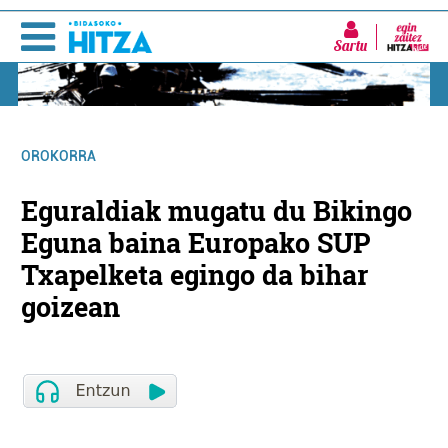
Sartu
OROKORRA
Eguraldiak mugatu du Bikingo
Eguna baina Europako SUP
Txapelketa egingo da bihar
goizean