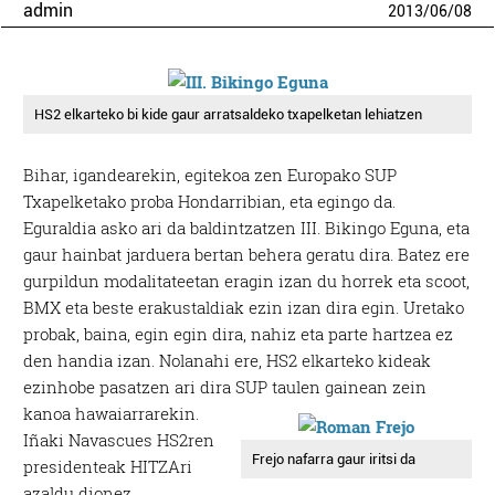
admin
2013
/
06
/
08
HS2 elkarteko bi kide gaur arratsaldeko txapelketan lehiatzen
Bihar, igandearekin, egitekoa zen Europako SUP
Txapelketako proba Hondarribian, eta egingo da.
Eguraldia asko ari da baldintzatzen III. Bikingo Eguna, eta
gaur hainbat jarduera bertan behera geratu dira. Batez ere
gurpildun modalitateetan eragin izan du horrek eta scoot,
BMX eta beste erakustaldiak ezin izan dira egin. Uretako
probak, baina, egin egin dira, nahiz eta parte hartzea ez
den handia izan. Nolanahi ere, HS2 elkarteko kideak
ezinhobe pasatzen ari dira SUP taulen gainean zein
kanoa hawaiarrarekin.
Iñaki Navascues HS2ren
Frejo nafarra gaur iritsi da
presidenteak HITZAri
azaldu dionez,