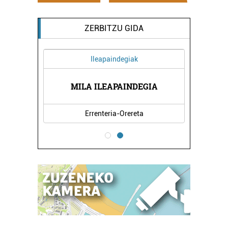
ZERBITZU GIDA
Ileapaindegiak
XEA
MILA ILEAPAINDEGIA
DO
Errenteria-Orereta