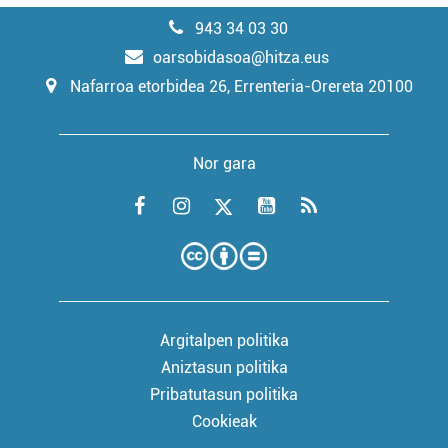
943 34 03 30
oarsobidasoa@hitza.eus
Nafarroa etorbidea 26, Errenteria-Orereta 20100
Nor gara
Argitalpen politika
Aniztasun politika
Pribatutasun politika
Cookieak