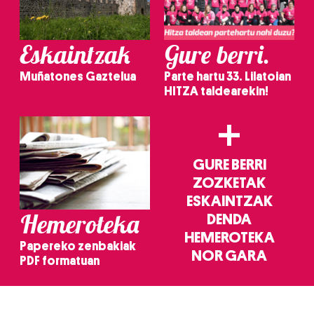
Eskaintzak
Gure berri.
Muñatones Gaztelua
Parte hartu 33. Lilatoian
HITZA taldearekin!
+
GURE BERRI
ZOZKETAK
ESKAINTZAK
Hemeroteka
DENDA
HEMEROTEKA
Papereko zenbakiak
NOR GARA
PDF formatuan