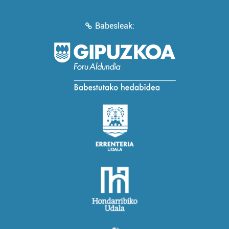
Babesleak: