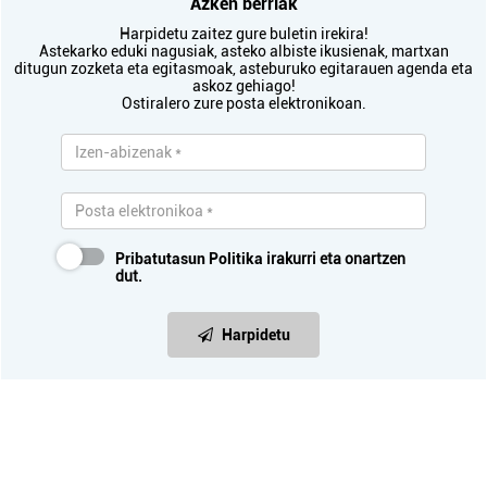
Azken berriak
Harpidetu zaitez gure buletin irekira!
Astekarko eduki nagusiak, asteko albiste ikusienak, martxan
ditugun zozketa eta egitasmoak, asteburuko egitarauen agenda eta
askoz gehiago!
Ostiralero zure posta elektronikoan.
Pribatutasun Politika
irakurri eta onartzen
dut.
Harpidetu