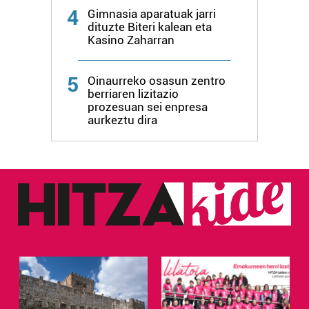
4
Gimnasia aparatuak jarri
dituzte Biteri kalean eta
Kasino Zaharran
5
Oinaurreko osasun zentro
berriaren lizitazio
prozesuan sei enpresa
aurkeztu dira