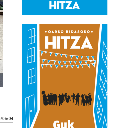
6
/
06
/
04