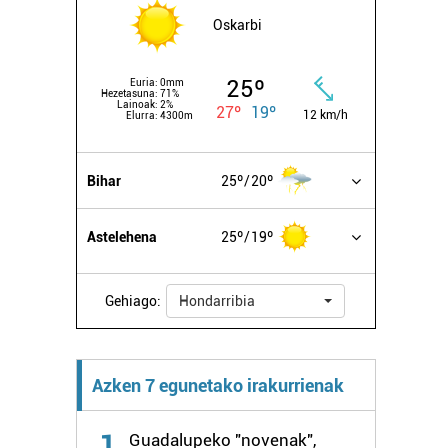
Oskarbi
25º
Euria:
0mm
Hezetasuna:
71%
Lainoak:
2%
27º
19º
12 km/h
Elurra:
4300m
Bihar
25º
20º
Astelehena
25º
19º
Gehiago:
Hondarribia
Azken 7 egunetako irakurrienak
1
Guadalupeko "novenak",