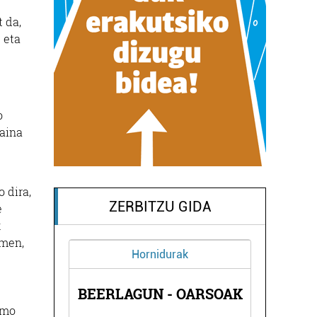
 da,
 eta
o
baina
 dira,
ZERBITZU GIDA
e
k
emen,
Hornidurak
AL
BEERLAGUN - OARSOAK
smo