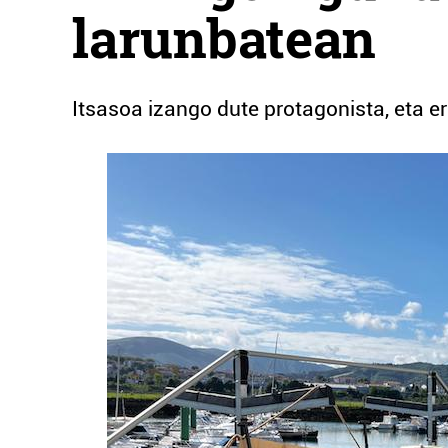
larunbatean
Itsasoa izango dute protagonista, eta e