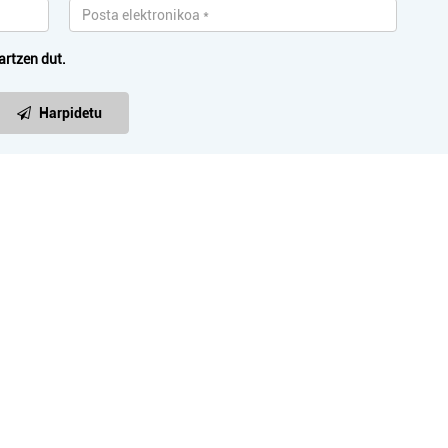
artzen dut.
Harpidetu