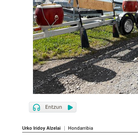
Urko Iridoy Alzelai
Hondarribia