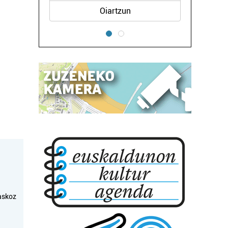
Oiartzun
askoz