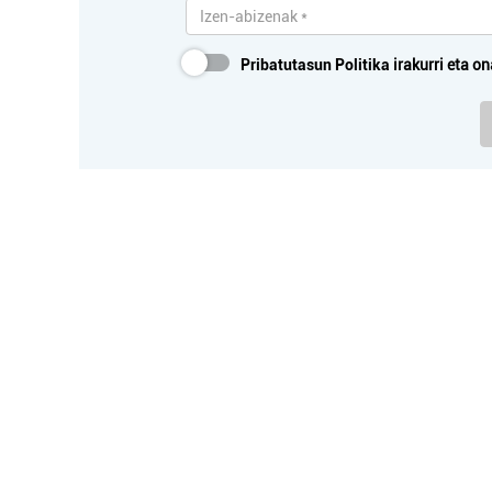
Pribatutasun Politika
irakurri eta on