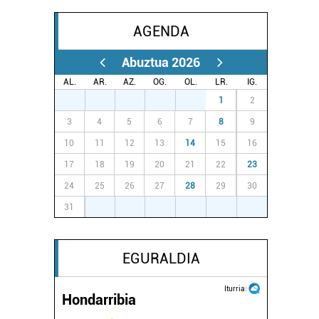
AGENDA
Abuztua 2026
AL.
AR.
AZ.
OG.
OL.
LR.
IG.
27
28
29
30
31
1
2
3
4
5
6
7
8
9
10
11
12
13
14
15
16
17
18
19
20
21
22
23
24
25
26
27
28
29
30
31
1
2
3
4
5
6
EGURALDIA
Iturria:
Hondarribia