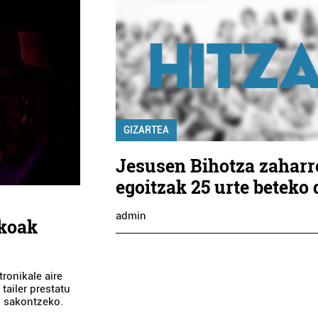
GIZARTEA
Jesusen Bihotza zaharr
egoitzak 25 urte beteko 
admin
ikoak
tronikale aire
 tailer prestatu
n sakontzeko.