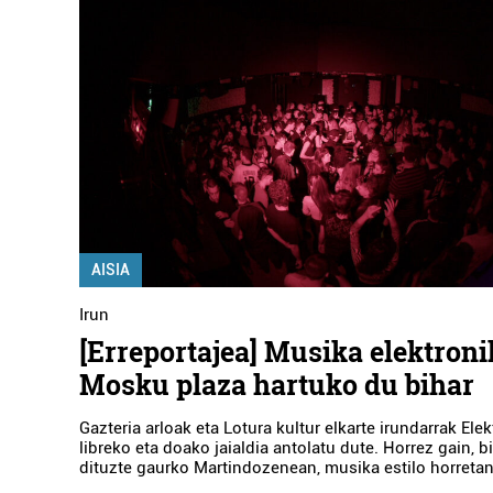
AISIA
Irun
[Erreportajea] Musika elektron
Mosku plaza hartuko du bihar
Gazteria arloak eta Lotura kultur elkarte irundarrak Elek
libreko eta doako jaialdia antolatu dute. Horrez gain, bi
dituzte gaurko Martindozenean, musika estilo horreta