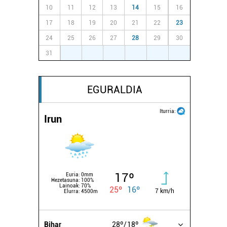
10
11
12
13
14
15
16
17
18
19
20
21
22
23
24
25
26
27
28
29
30
31
1
2
3
4
5
6
EGURALDIA
Iturria:
Irun
17º
Euria:
0mm
Hezetasuna:
100%
Lainoak:
70%
25º
16º
7 km/h
Elurra:
4500m
Bihar
28º
18º