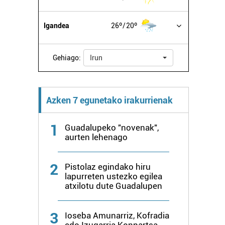
Igandea
26º
20º
Gehiago:
Irun
Azken 7 egunetako irakurrienak
1
Guadalupeko "novenak",
aurten lehenago
2
Pistolaz egindako hiru
lapurreten ustezko egilea
atxilotu dute Guadalupen
3
Ioseba Amunarriz, Kofradia