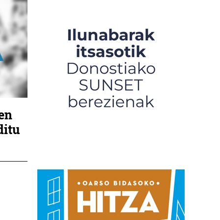
en
ditu