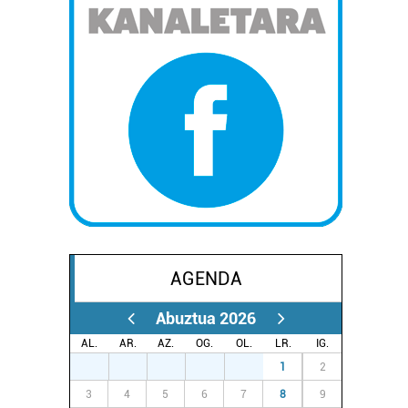
AGENDA
Abuztua 2026
AL.
AR.
AZ.
OG.
OL.
LR.
IG.
27
28
29
30
31
1
2
3
4
5
6
7
8
9