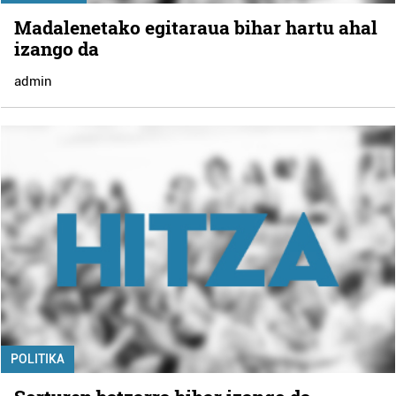
Madalenetako egitaraua bihar hartu ahal
izango da
admin
POLITIKA