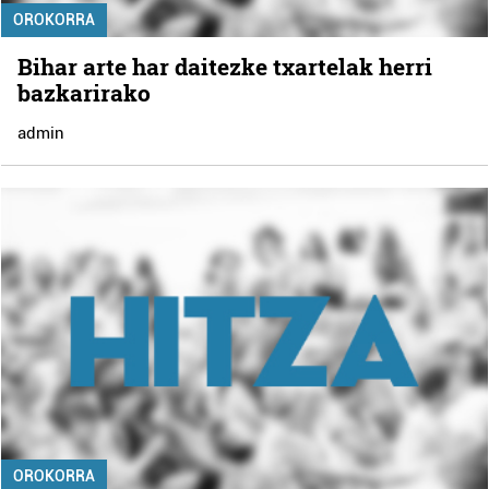
OROKORRA
Bihar arte har daitezke txartelak herri
bazkarirako
admin
OROKORRA