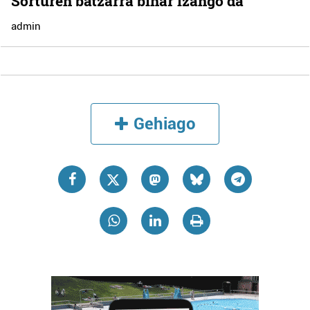
Sorturen batzarra bihar izango da
admin
Gehiago