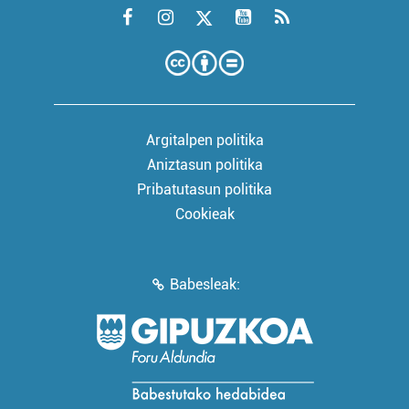
Argitalpen politika
Aniztasun politika
Pribatutasun politika
Cookieak
Babesleak: