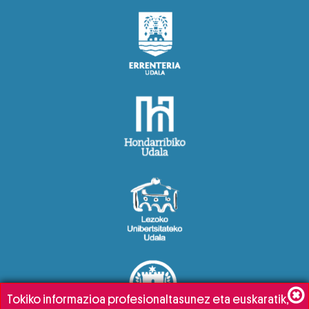
Tokiko informazioa profesionaltasunez eta euskaratik,