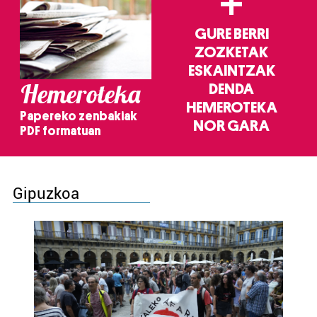
+
GURE BERRI
ZOZKETAK
ESKAINTZAK
Hemeroteka
DENDA
HEMEROTEKA
Papereko zenbakiak
NOR GARA
PDF formatuan
Gipuzkoa