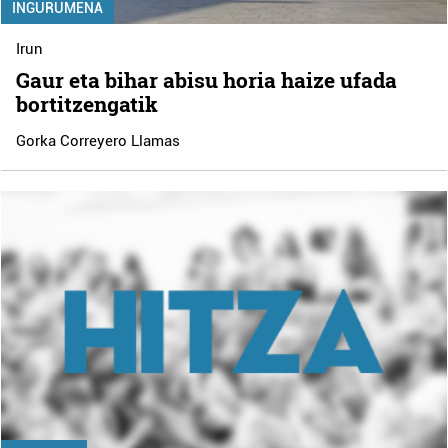
INGURUMENA
Irun
Gaur eta bihar abisu horia haize ufada
bortitzengatik
Gorka Correyero Llamas