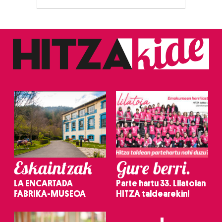
Eskaintzak
Gure berri.
LA ENCARTADA
Parte hartu 33. Lilatoian
FABRIKA-MUSEOA
HITZA taldearekin!