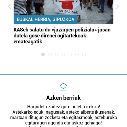
EUSKAL HERRIA, GIPUZKOA
KASek salatu du «jazarpen poliziala» jasan
Pa
dutela gose direnei ogitartekoak
da
emateagatik
«s
Azken berriak
Harpidetu zaitez gure buletin irekira!
Astekarko eduki nagusiak, asteko albiste ikusienak,
martxan ditugun zozketa eta egitasmoak, asteburuko
egitarauen agenda eta askoz gehiago!