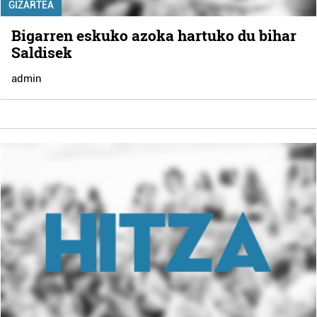
GIZARTEA
Bigarren eskuko azoka hartuko du bihar
Saldisek
admin