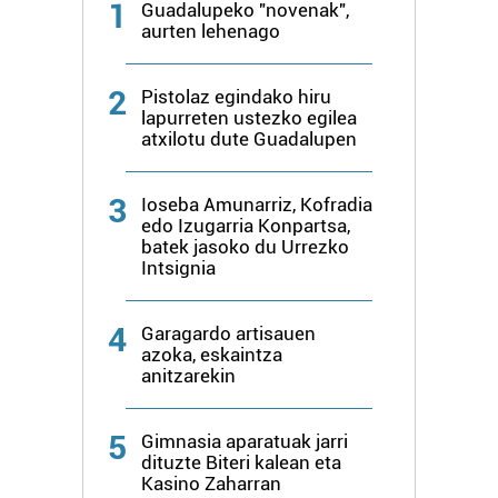
1
Guadalupeko "novenak",
aurten lehenago
2
Pistolaz egindako hiru
lapurreten ustezko egilea
atxilotu dute Guadalupen
3
Ioseba Amunarriz, Kofradia
edo Izugarria Konpartsa,
batek jasoko du Urrezko
Intsignia
4
Garagardo artisauen
azoka, eskaintza
anitzarekin
5
Gimnasia aparatuak jarri
dituzte Biteri kalean eta
Kasino Zaharran