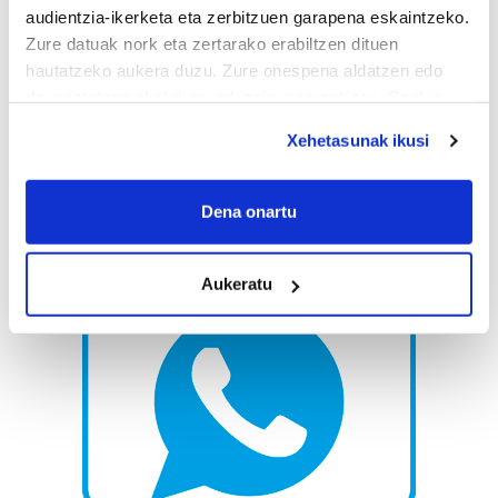
audientzia-ikerketa eta zerbitzuen garapena eskaintzeko.
Zure datuak nork eta zertarako erabiltzen dituen
hautatzeko aukera duzu. Zure onespena aldatzen edo
deuseztatzen ahal duzu edozein momentutan, Cookie
deklaraziotik edo Privacy triggerean klikatuz.
Xehetasunak ikusi
If you allow, we would also like to:
Collect information about your geographical
Dena onartu
location which can be accurate to within several
meters
Aukeratu
Identify your device by actively scanning it for
specific characteristics (fingerprinting)
Find out more about how your personal data is processed
and set your preferences in the
details section
.
Guk eta gure bazkideek zure datu pertsonalak
prozesatzen ditugu, zure IP zenbakia, besteak beste,
teknologia erabiliz, cookieak adibidez, iragarki eta eduki