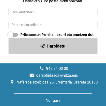
Ostiralero zure posta elektronikoan.
Pribatutasun Politika
irakurri eta onartzen dut.
Harpidetu
943 34 03 30
oarsobidasoa@hitza.eus
Nafarroa etorbidea 26, Errenteria-Orereta 20100
Nor gara