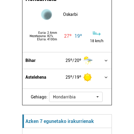
baliatzen gara. Ohar hau onartuz gero, teknologia hori
erabiltzeko baimen esplizitua ematen diguzu.
Gehiago
Oskarbi
irakurri
Euria:
2.6mm
27º
19º
Hezetasuna:
82%
Elurra:
4100m
18 km/h
Bihar
25º
20º
Astelehena
25º
19º
Gehiago:
Hondarribia
Azken 7 egunetako irakurrienak