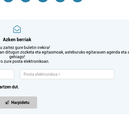
Azken berriak
 zaitez gure buletin irekira!
txan ditugun zozketa eta egitasmoak, asteburuko egitarauen agenda eta 
gehiago!
ro zure posta elektronikoan.
artzen dut.
Harpidetu