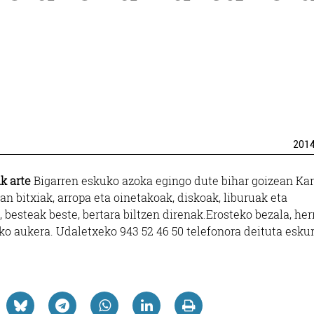
201
k arte
Bigarren eskuko azoka egingo dute bihar goizean Kar
ean bitxiak, arropa eta oinetakoak, diskoak, liburuak eta
besteak beste, bertara biltzen direnak.Erosteko bezala, herr
eko aukera. Udaletxeko 943 52 46 50 telefonora deituta esku