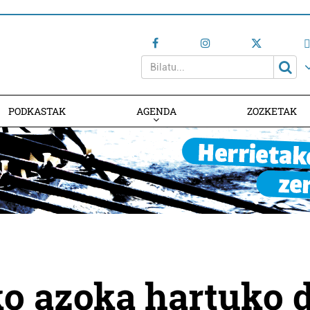
PODKASTAK
AGENDA
ZOZKETAK
AGENDAN PARTE HARTU
ko azoka hartuko 