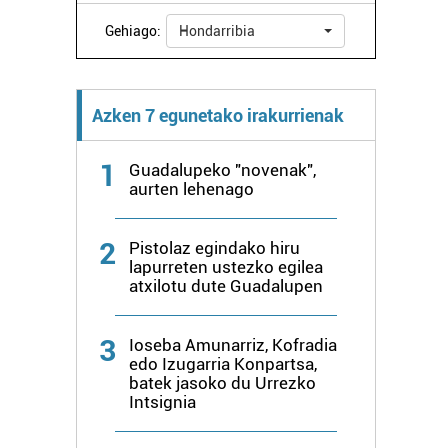
Gehiago:
Hondarribia
Azken 7 egunetako irakurrienak
1
Guadalupeko "novenak",
aurten lehenago
2
Pistolaz egindako hiru
lapurreten ustezko egilea
atxilotu dute Guadalupen
3
Ioseba Amunarriz, Kofradia
edo Izugarria Konpartsa,
batek jasoko du Urrezko
Intsignia