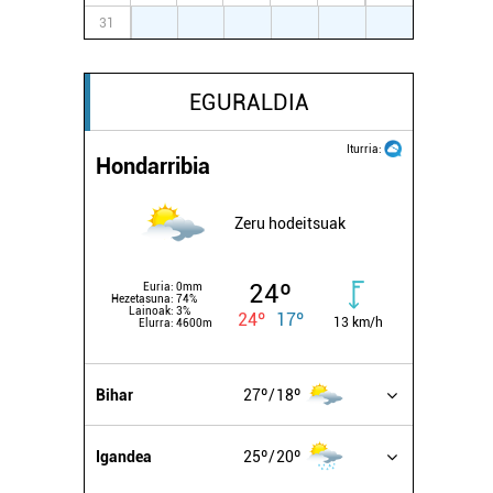
31
1
2
3
4
5
6
EGURALDIA
Iturria:
Hondarribia
Zeru hodeitsuak
24º
Euria:
0mm
Hezetasuna:
74%
Lainoak:
3%
24º
17º
13 km/h
Elurra:
4600m
Bihar
27º
18º
Igandea
25º
20º