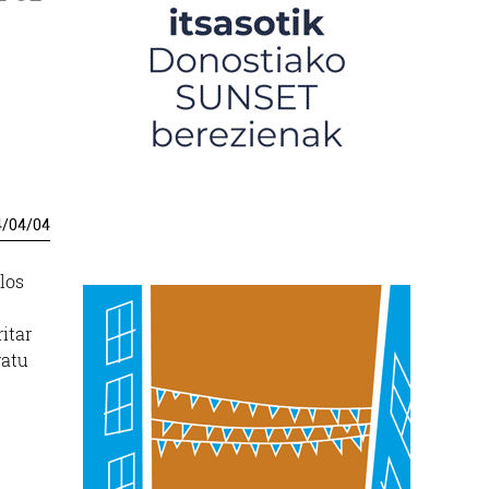
4
/
04
/
04
los
itar
ratu