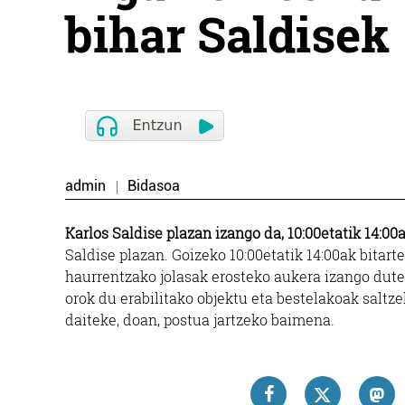
bihar Saldisek
admin
Bidasoa
Karlos Saldise plazan izango da, 10:00etatik 14:00a
Saldise plazan. Goizeko 10:00etatik 14:00ak bitart
haurrentzako jolasak erosteko aukera izango dute, 
orok du erabilitako objektu eta bestelakoak saltz
daiteke, doan, postua jartzeko baimena.