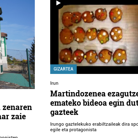
GIZARTEA
Irun
Martindozenea ezagutz
emateko bideoa egin du
u zenaren
gazteek
har zaie
Irungo gaztelekuko erabiltzaileak dira sp
egile eta protagonista
agonisten