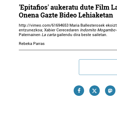
'Epitafios' aukeratu dute Film L
Onena Gazte Bideo Lehiaketan
http://vimeo.com/61694653 Maria Ballesterosek ekoizt
entzunezkoa; Xabier Cerecedaren
Indomito Mogambo
Paternainen
La carta
gailendu dira beste sailetan.
Rebeka Parras
Sindik