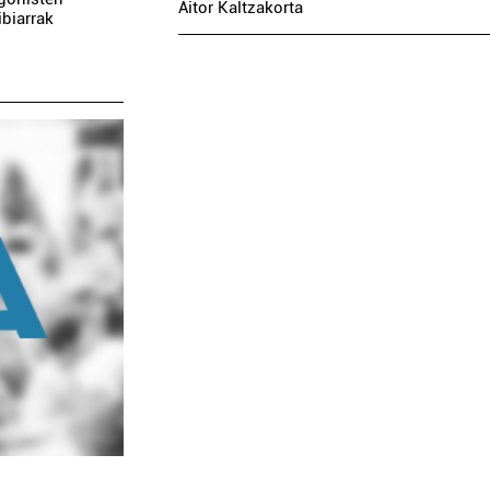
Aitor Kaltzakorta
ibiarrak