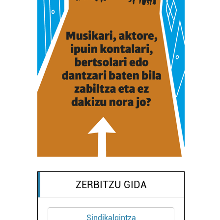
ZERBITZU GIDA
Sindikalgintza
Euskal