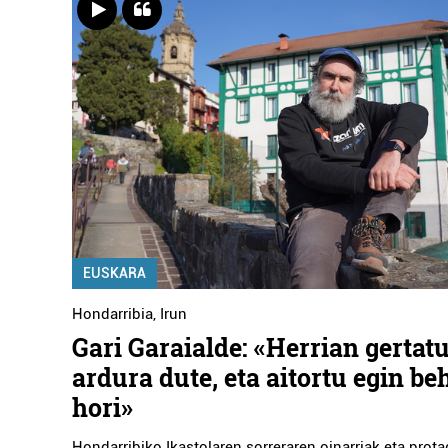
EUSKARA
Hondarribia
,
Irun
Gari Garaialde: «Herrian gertat
ardura dute, eta aitortu egin be
hori»
Hondarribiko Ikastolaren sorreraren oinarriak eta prot