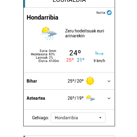
Iturria:
Hondarribia
Zeru hodeitsuak euri
arinarekin
24º
Euria:
0mm
Hezetasuna:
83%
Lainoak:
2%
25º
21º
9 km/h
Elurra:
4100m
Bihar
25º
20º
Asteartea
26º
19º
Gehiago:
Hondarribia