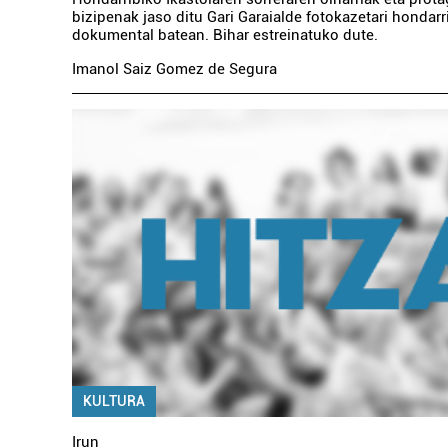
bizipenak jaso ditu Gari Garaialde fotokazetari hondarr
dokumental batean. Bihar estreinatuko dute.
Imanol Saiz Gomez de Segura
KULTURA
Irun