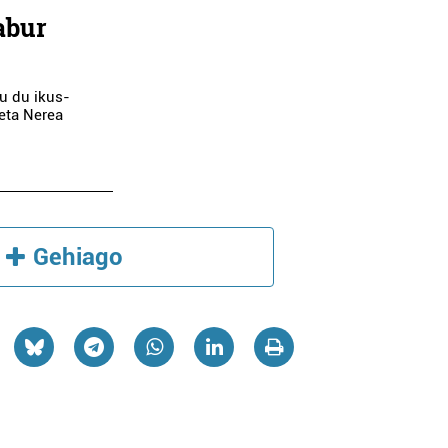
abur
u du ikus-
eta Nerea
Gehiago
algintza
Euskaltegiak