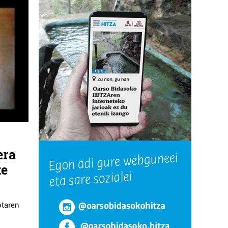
era
te
otaren