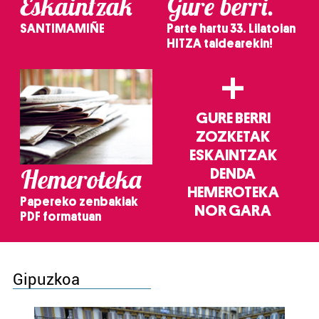
Eskaintzak
Gure berri.
SANTIMAMIÑE
Parte hartu 33. Lilatoian
HITZA taldearekin!
+
GURE BERRI
ZOZKETAK
ESKAINTZAK
Hemeroteka
DENDA
HEMEROTEKA
Papereko zenbakiak
NOR GARA
PDF formatuan
Gipuzkoa