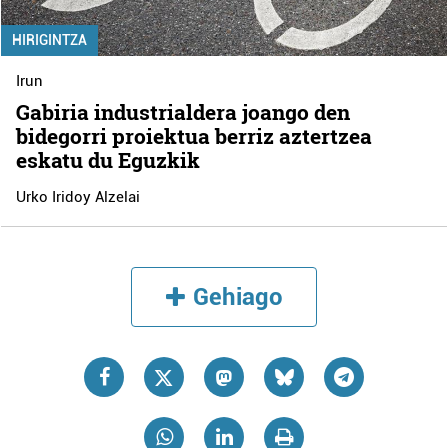
HIRIGINTZA
Irun
Gabiria industrialdera joango den
bidegorri proiektua berriz aztertzea
eskatu du Eguzkik
Urko Iridoy Alzelai
Gehiago