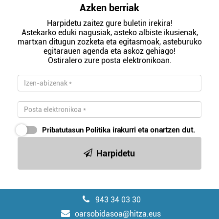
Azken berriak
Harpidetu zaitez gure buletin irekira!
Astekarko eduki nagusiak, asteko albiste ikusienak,
martxan ditugun zozketa eta egitasmoak, asteburuko
egitarauen agenda eta askoz gehiago!
Ostiralero zure posta elektronikoan.
Pribatutasun Politika
irakurri eta onartzen dut.
Harpidetu
943 34 03 30
oarsobidasoa@hitza.eus