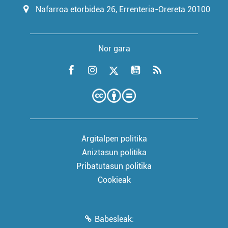
Nafarroa etorbidea 26, Errenteria-Orereta 20100
Nor gara
Argitalpen politika
Aniztasun politika
Pribatutasun politika
Cookieak
Babesleak: