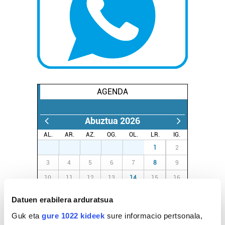
AGENDA
Abuztua 2026
AL.
AR.
AZ.
OG.
OL.
LR.
IG.
27
28
29
30
31
1
2
3
4
5
6
7
8
9
10
11
12
13
14
15
16
17
18
19
20
21
22
23
Datuen erabilera arduratsua
24
25
26
27
28
29
30
Guk eta
gure 1022 kideek
sure informacio pertsonala,
31
1
2
3
4
5
6