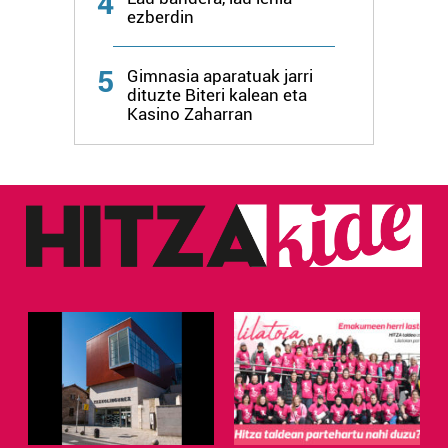
4
ezberdin
5
Gimnasia aparatuak jarri
dituzte Biteri kalean eta
Kasino Zaharran