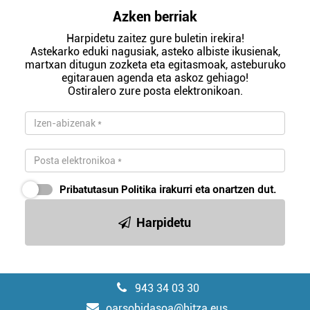
Azken berriak
Harpidetu zaitez gure buletin irekira!
Astekarko eduki nagusiak, asteko albiste ikusienak,
martxan ditugun zozketa eta egitasmoak, asteburuko
egitarauen agenda eta askoz gehiago!
Ostiralero zure posta elektronikoan.
Pribatutasun Politika
irakurri eta onartzen dut.
Harpidetu
943 34 03 30
oarsobidasoa@hitza.eus