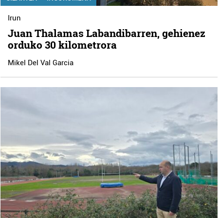
Irun
Juan Thalamas Labandibarren, gehienez
orduko 30 kilometrora
Mikel Del Val Garcia