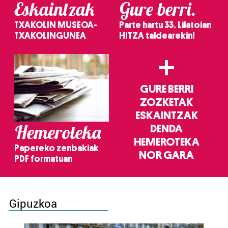
Eskaintzak
Gure berri.
TXAKOLIN MUSEOA-
Parte hartu 33. Lilatoian
TXAKOLINGUNEA
HITZA taldearekin!
+
GURE BERRI
ZOZKETAK
ESKAINTZAK
Hemeroteka
DENDA
HEMEROTEKA
Papereko zenbakiak
NOR GARA
PDF formatuan
Gipuzkoa