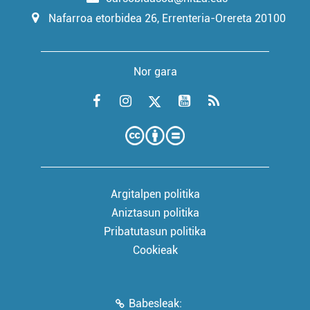
Nafarroa etorbidea 26, Errenteria-Orereta 20100
Nor gara
Argitalpen politika
Aniztasun politika
Pribatutasun politika
Cookieak
Babesleak: