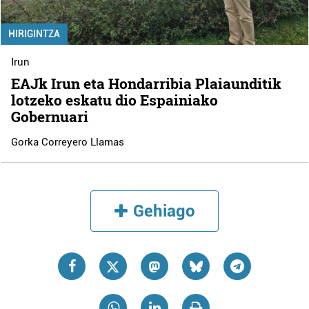
HIRIGINTZA
Irun
EAJk Irun eta Hondarribia Plaiaunditik
lotzeko eskatu dio Espainiako
Gobernuari
Gorka Correyero Llamas
Gehiago