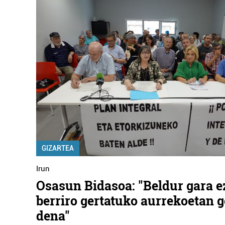
GIZARTEA
Irun
Osasun Bidasoa: "Beldur gara e
berriro gertatuko aurrekoetan g
dena"