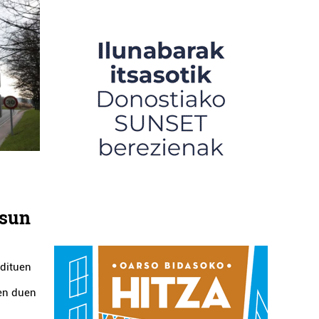
asun
 dituen
en duen