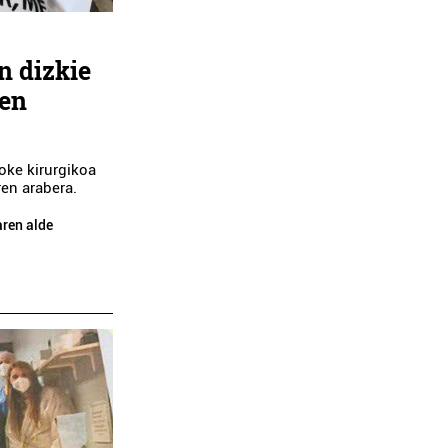
n dizkie
ten
oke kirurgikoa
ren arabera.
aren alde