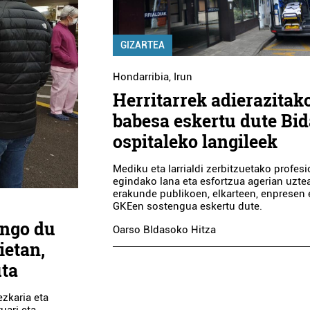
GIZARTEA
Hondarribia
,
Irun
Herritarrek adierazitak
babesa eskertu dute Bi
ospitaleko langileek
Mediku eta larrialdi zerbitzuetako profes
egindako lana eta esfortzua agerian uztea
erakunde publikoen, elkarteen, enpresen 
GKEen sostengua eskertu dute.
ingo du
Oarso BIdasoko Hitza
ietan,
uta
zkaria eta