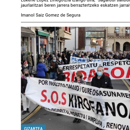
Eukene Lopez zinegotzia izango dira, "Sagardui sailbur
jaurlaritzari beren jarrera berraztertzeko eskatzen jarr
Imanol Saiz Gomez de Segura
GIZARTEA