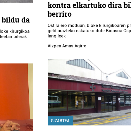
kontra elkartuko dira b
berriro
 bildu da
Ostiralero moduan, bloke kirurgikoaren p
geldiarazteko eskatuko dute Bidasoa Osp
loke kirurgikoa
langileek
teetan bilerak
Aizpea Amas Agirre
holkularitza
Osasungintza
SO FINKEN
BEGI OPTIKA
NISTRAZIOAK
nteria-Orereta
Errenteria-Orereta
GIZARTEA