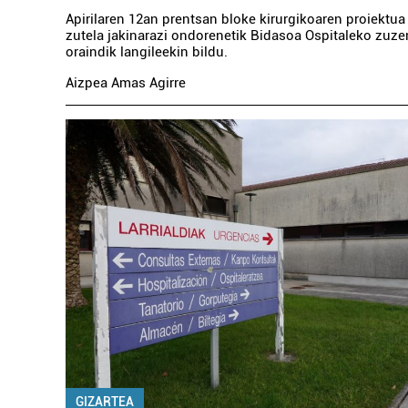
Apirilaren 12an prentsan bloke kirurgikoaren proiektua
zutela jakinarazi ondorenetik Bidasoa Ospitaleko zuze
oraindik langileekin bildu.
Aizpea Amas Agirre
GIZARTEA