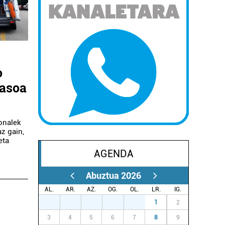
o
dasoa
ionalek
z gain,
eta
AGENDA
Abuztua 2026
AL.
AR.
AZ.
OG.
OL.
LR.
IG.
27
28
29
30
31
1
2
3
4
5
6
7
8
9