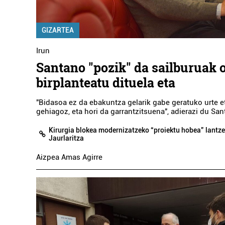
GIZARTEA
Irun
Santano "pozik" da sailburuak 
birplanteatu dituela eta
"Bidasoa ez da ebakuntza gelarik gabe geratuko urte e
gehiagoz, eta hori da garrantzitsuena", adierazi du San
Kirurgia blokea modernizatzeko “proiektu hobea” lantz
Jaurlaritza
Aizpea Amas Agirre