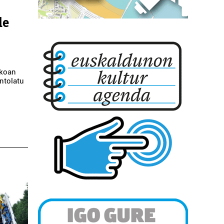
de
okoan
ntolatu