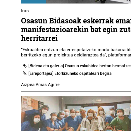
Irun
Osasun Bidasoak eskerrak ema
manifestazioarekin bat egin zu
herritarrei
"Eskualdea entzun eta errespetatzeko modu bakarra bl
berritzeko egun proiektua geldiaraztea da", plataforma
[Bideoa eta galeria] Osasun eskubidea bertan bermatze
[Erreportajea] Etorkizuneko ospitaleari begira
Aizpea Amas Agirre