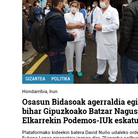
GIZARTEA
POLITIKA
Hondarribia
,
Irun
Osasun Bidasoak agerraldia eg
bihar Gipuzkoako Batzar Nagus
Elkarrekin Podemos-IUk eskat
Plataformako kideekin batera David Nuño udaleko orde