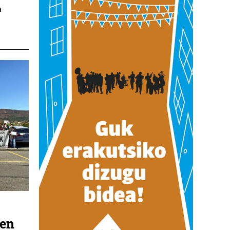
a
ren