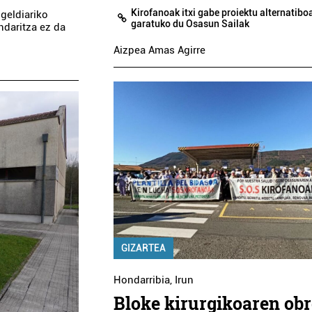
Kirofanoak itxi gabe proiektu alternatibo
 geldiariko
garatuko du Osasun Sailak
ndaritza ez da
Aizpea Amas Agirre
GIZARTEA
Hondarribia
,
Irun
Bloke kirurgikoaren ob