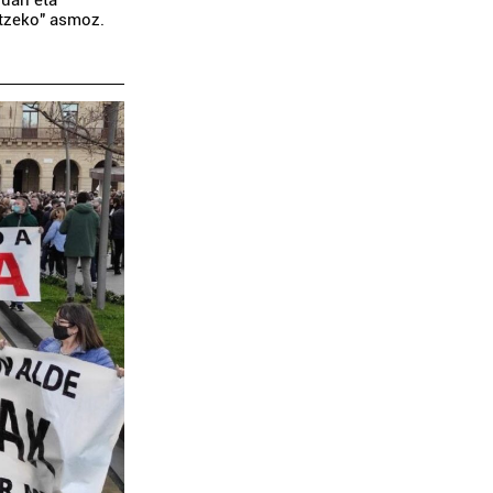
uari eta
aitzeko" asmoz.