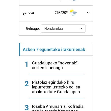
Igandea
25º
20º
Gehiago:
Hondarribia
Azken 7 egunetako irakurrienak
1
Guadalupeko "novenak",
aurten lehenago
2
Pistolaz egindako hiru
lapurreten ustezko egilea
atxilotu dute Guadalupen
3
Ioseba Amunarriz, Kofradia