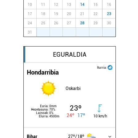
10
11
12
13
14
15
16
17
18
19
20
21
22
23
24
25
26
27
28
29
30
31
1
2
3
4
5
6
EGURALDIA
Iturria:
Hondarribia
Oskarbi
23º
Euria:
0mm
Hezetasuna:
70%
Lainoak:
0%
24º
17º
10 km/h
Elurra:
4500m
Bihar
27º
18º