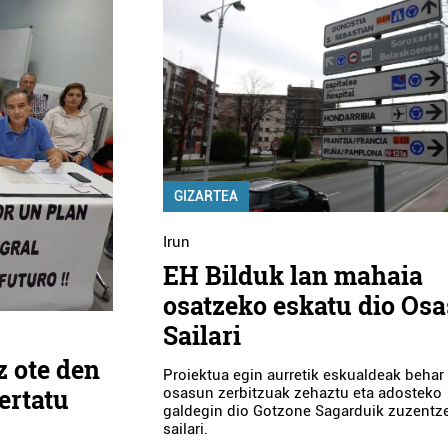
GIZARTEA
Irun
EH Bilduk lan mahaia
osatzeko eskatu dio Os
Sailari
z ote den
Proiektua egin aurretik eskualdeak behar
ertatu
osasun zerbitzuak zehaztu eta adosteko
galdegin dio Gotzone Sagarduik zuzentz
sailari.