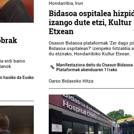
Hondarribia
,
Irun
Bidasoa ospitalea hizpi
izango dute etzi, Kultur
Etxean
obrak
Osasun Bidasoa plataformak 'Zer dago j
Bidasoa ospitalean?' izenpeko hitzaldia a
du etzirako, Hondarribiko Kultur Etxean.
ta erdi baino
Manifestaziora deitu du Osasun Bidasoa
tanok.
Plataformak abenduaren 11rako
en hasiko da Eusko
Oarso Bidasoko Hitza