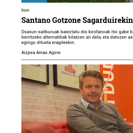
Irun
Santano Gotzone Sagarduirekin
Osasun sailburuak baieztatu dio kirofanoak itxi gabe b
berritzeko alternatibak bilatzen ari dela, eta datozen as
egingo dituela eragileekin.
A
Aizpea Amas Agirre
JA
ADMI
Erre