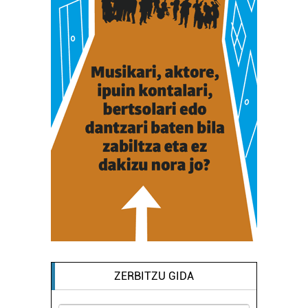
ZERBITZU GIDA