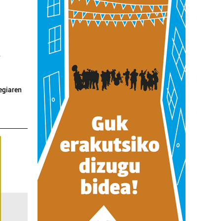
,
egiaren