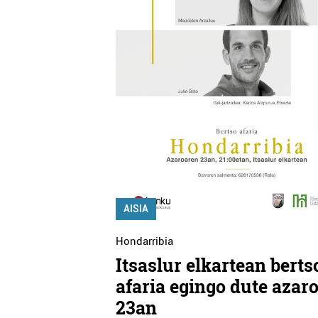
Ostalaritza
Osasungintza
AZTELU OSTATUA
CLINICAUDIO
Errenteria-Orereta
Errenteria-Orereta
AISIA
Hondarribia
Itsaslur elkartean berts
afaria egingo dute azar
23an