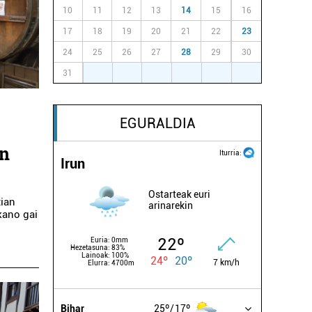
10
11
12
13
14
15
16
17
18
19
20
21
22
23
24
25
26
27
28
29
30
31
1
2
3
4
5
6
EGURALDIA
en
Iturria:
Irun
Ostarteak euri
tian
arinarekin
kano gai
22º
Euria:
0mm
Hezetasuna:
83%
Lainoak:
100%
24º
20º
7 km/h
Elurra:
4700m
Bihar
25º
17º