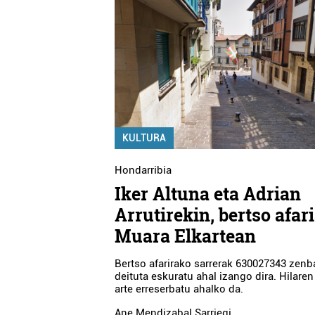
KULTURA
Hondarribia
Iker Altuna eta Adrian
Arrutirekin, bertso afar
Muara Elkartean
Bertso afarirako sarrerak 630027343 zenb
deituta eskuratu ahal izango dira. Hilaren
arte erreserbatu ahalko da.
Ane Mendizabal Sarriegi