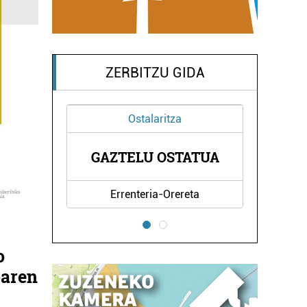
ZERBITZU GIDA
Ostalaritza
GAZTELU OSTATUA
Errenteria-Orereta
o
oaren