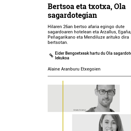
Bertsoa eta txotxa, Ola
sagardotegian
Hilaren 26an bertso afaria egingo dute
sagardoaren hotelean eta Arzallus, Egaña
Peñagarikano eta Mendiluze arituko dira
bertsotan.
Eider Bengoetxeak hartu du Ola sagardot
lekukoa
Alaine Aranburu Etxegoien