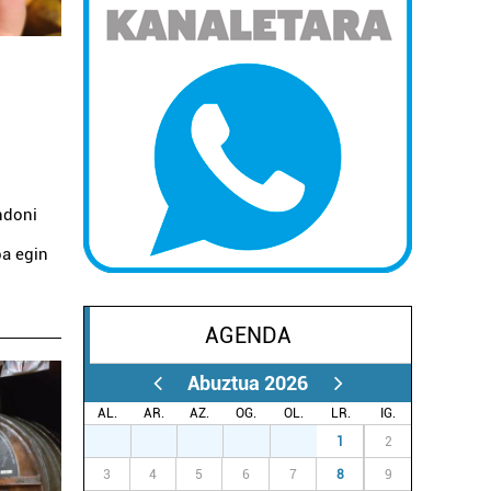
ndoni
ba egin
AGENDA
Abuztua 2026
AL.
AR.
AZ.
OG.
OL.
LR.
IG.
27
28
29
30
31
1
2
3
4
5
6
7
8
9