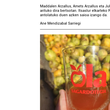
Maddalen Arzallus, Amets Arzallus eta Ju
arituko dira bertsotan. Itsaslur elkarteko 
antolatuko duen azken saioa izango da.
Ane Mendizabal Sarriegi