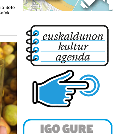
lio Soto
Rafak