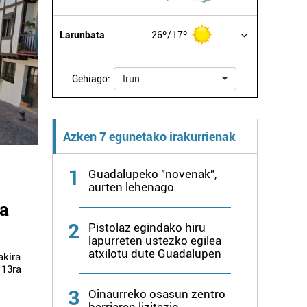
Larunbata
26º
17º
Gehiago:
Irun
Azken 7 egunetako irakurrienak
1
Guadalupeko "novenak",
aurten lehenago
ia
2
Pistolaz egindako hiru
lapurreten ustezko egilea
atxilotu dute Guadalupen
akira
 13ra
3
Oinaurreko osasun zentro