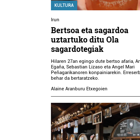
KULTURA
Irun
Bertsoa eta sagardoa
uztartuko ditu Ola
sagardotegiak
Hilaren 27an egingo dute bertso afaria, A
Egaña, Sebastian Lizaso eta Angel Mari
Peñagarikanoren konpainiarekin. Erreser
behar da bertaratzeko.
Alaine Aranburu Etxegoien