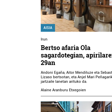
AISIA
Irun
Bertso afaria Ola
sagardotegian, apirilar
29an
Andoni Egaña, Aitor Mendiluze eta Sebas
Lizaso bertsotan, eta Anjel Mari Peñagari
jartzaile lanetan arituko da.
Alaine Aranburu Etxegoien