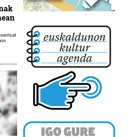
anak
nean
koentzat
ekin