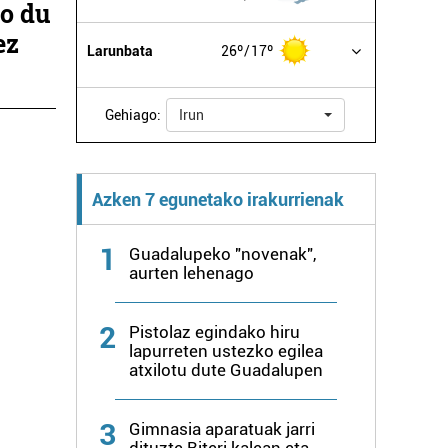
ko du
ez
Larunbata
26º
17º
Gehiago:
Irun
Azken 7 egunetako irakurrienak
1
Guadalupeko "novenak",
aurten lehenago
2
Pistolaz egindako hiru
lapurreten ustezko egilea
atxilotu dute Guadalupen
3
Gimnasia aparatuak jarri