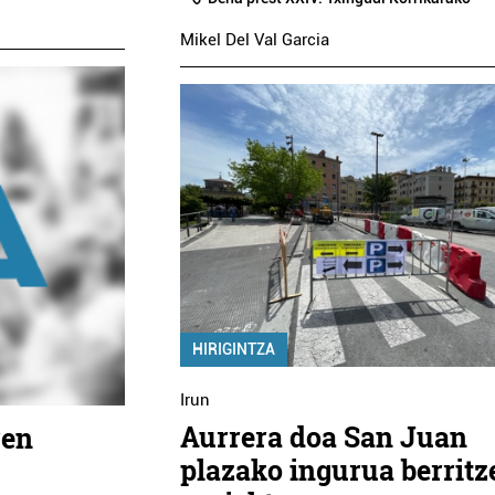
Mikel Del Val Garcia
HIRIGINTZA
Irun
Aurrera doa San Juan
ren
plazako ingurua berritz