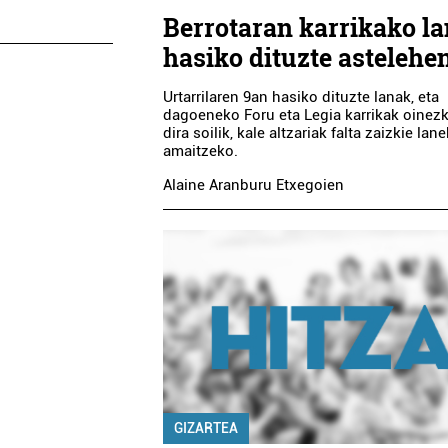
Berrotaran karrikako l
hasiko dituzte astelehe
Urtarrilaren 9an hasiko dituzte lanak, eta
dagoeneko Foru eta Legia karrikak oinez
dira soilik, kale altzariak falta zaizkie lan
amaitzeko.
Alaine Aranburu Etxegoien
GIZARTEA