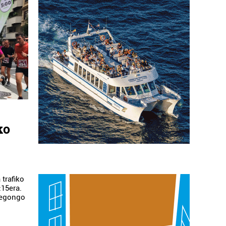
ko
 trafiko
:15era.
a egongo