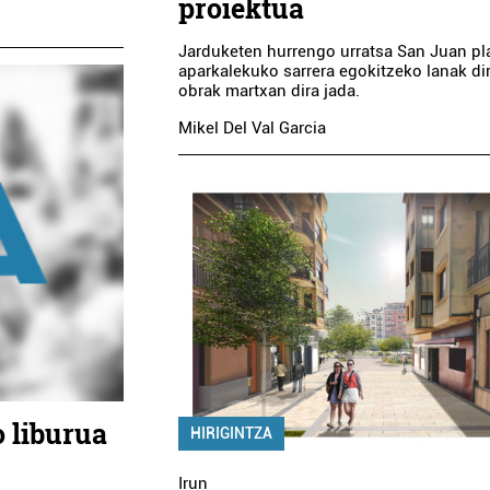
proiektua
Jarduketen hurrengo urratsa San Juan p
aparkalekuko sarrera egokitzeko lanak dir
obrak martxan dira jada.
Mikel Del Val Garcia
giezin agentziak
Ostalaritza
RPE HIGIEZIN
ZAMALBIDE JATETX
AGENTZIA
renteria-Orereta
Errenteria-Orereta
 liburua
HIRIGINTZA
Irun