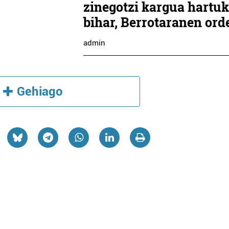
zinegotzi kargua hartu
bihar, Berrotaranen ord
admin
Gehiago