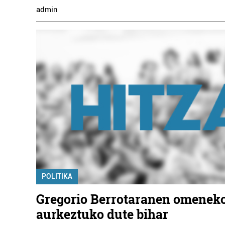
admin
Hi
ATE
Er
POLITIKA
Gregorio Berrotaranen omeneko
aurkeztuko dute bihar