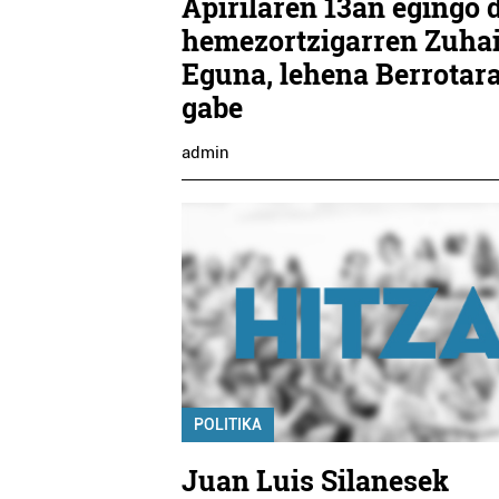
Apirilaren 13an egingo 
hemezortzigarren Zuhai
Eguna, lehena Berrotar
gabe
admin
POLITIKA
Juan Luis Silanesek