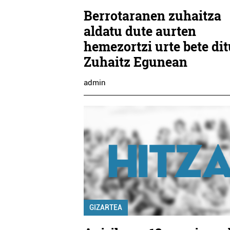
Berrotaranen zuhaitza
aldatu dute aurten
hemezortzi urte bete di
Zuhaitz Egunean
admin
GIZARTEA