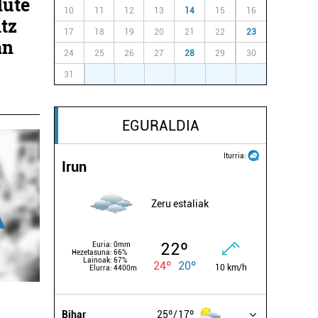
dute
10
11
12
13
14
15
16
tz
17
18
19
20
21
22
23
an
24
25
26
27
28
29
30
31
1
2
3
4
5
6
EGURALDIA
Iturria:
Irun
Zeru estaliak
22º
Euria:
0mm
Hezetasuna:
66%
Lainoak:
67%
24º
20º
10 km/h
Elurra:
4400m
Bihar
25º
17º