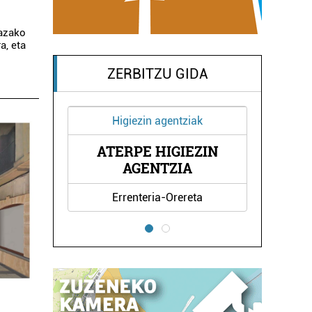
lazako
a, eta
ZERBITZU GIDA
Higiezin agentziak
ATERPE HIGIEZIN
EA
ZAMAL
AGENTZIA
Errenteria-Orereta
Er