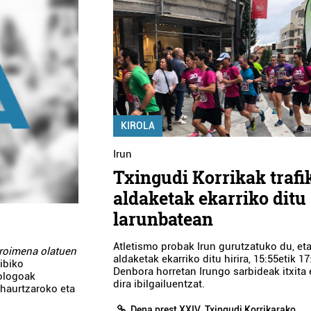
KIROLA
Irun
Txingudi Korrikak trafi
aldaketak ekarriko ditu
larunbatean
Atletismo probak Irun gurutzatuko du, eta
roimena olatuen
aldaketak ekarriko ditu hirira, 15:55etik 17
ibiko
Denbora horretan Irungo sarbideak itxit
pologoak
dira ibilgailuentzat.
 haurtzaroko eta
Dena prest XXIV. Txingudi Korrikarako