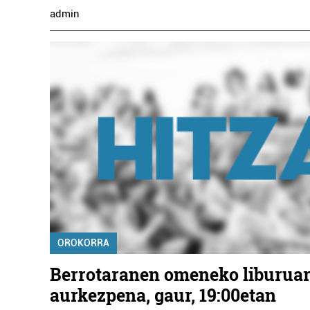
admin
OROKORRA
Berrotaranen omeneko liburua
aurkezpena, gaur, 19:00etan