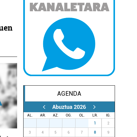
tuen
AGENDA
Abuztua 2026
AL.
AR.
AZ.
OG.
OL.
LR.
IG.
27
28
29
30
31
1
2
3
4
5
6
7
8
9