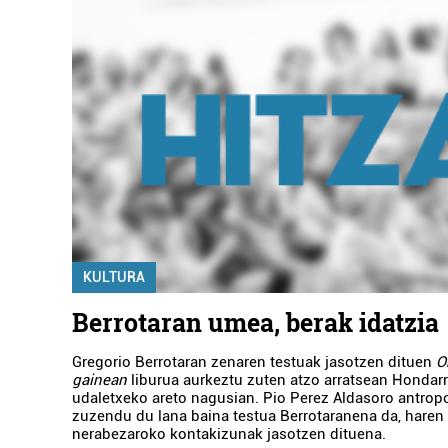
KULTURA
Berrotaran umea, berak idatzia
Gregorio Berrotaran zenaren testuak jasotzen dituen
O
gainean
liburua aurkeztu zuten atzo arratsean Hondarr
udaletxeko areto nagusian. Pio Perez Aldasoro antro
zuzendu du lana baina testua Berrotaranena da, haren
nerabezaroko kontakizunak jasotzen dituena.