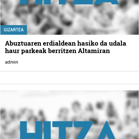
GIZARTEA
Abuztuaren erdialdean hasiko da udala
haur parkeak berritzen Altamiran
admin