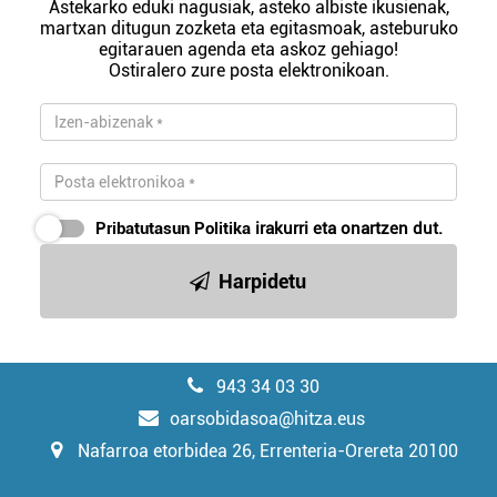
Astekarko eduki nagusiak, asteko albiste ikusienak,
martxan ditugun zozketa eta egitasmoak, asteburuko
egitarauen agenda eta askoz gehiago!
Ostiralero zure posta elektronikoan.
Pribatutasun Politika
irakurri eta onartzen dut.
Harpidetu
943 34 03 30
oarsobidasoa@hitza.eus
Nafarroa etorbidea 26, Errenteria-Orereta 20100