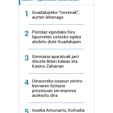
1
Guadalupeko "novenak",
aurten lehenago
2
Pistolaz egindako hiru
lapurreten ustezko egilea
atxilotu dute Guadalupen
3
Gimnasia aparatuak jarri
dituzte Biteri kalean eta
Kasino Zaharran
4
Oinaurreko osasun zentro
berriaren lizitazio
prozesuan sei enpresa
aurkeztu dira
5
Ioseba Amunarriz, Kofradia