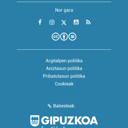
Nor gara
Argitalpen politika
Aniztasun politika
Pribatutasun politika
Cookieak
Babesleak: