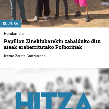
KULTURA
Hondarribia
Papillon Zineklubarekin zabalduko ditu
ateak eraberritutako Polborinak
Ikerne Zarate Gartziarena