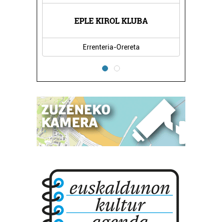
EPLE KIROL KLUBA
Errenteria-Orereta