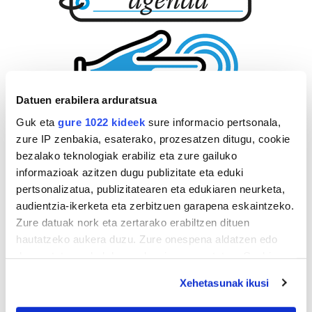
Datuen erabilera arduratsua
Guk eta
gure 1022 kideek
sure informacio pertsonala,
zure IP zenbakia, esaterako, prozesatzen ditugu, cookie
bezalako teknologiak erabiliz eta zure gailuko
informazioak azitzen dugu publizitate eta eduki
pertsonalizatua, publizitatearen eta edukiaren neurketa,
audientzia-ikerketa eta zerbitzuen garapena eskaintzeko.
Zure datuak nork eta zertarako erabiltzen dituen
hautatzeko aukera duzu. Zure onespena aldatzen edo
deuseztatzen ahal duzu edozein momentutan, Cookie
deklaraziotik edo Privacy triggerean klikatuz.
Xehetasunak ikusi
If you allow, we would also like to: