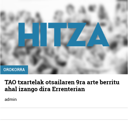
OROKORRA
TAO txartelak otsailaren 9ra arte berritu
ahal izango dira Errenterian
admin