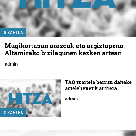
GIZARTEA
Mugikortasun arazoak eta argiztapena,
Altamirako bizilagunen kezken artean
admin
TAO txartela berritu daiteke
astelehenetik aurrera
admin
GIZARTEA