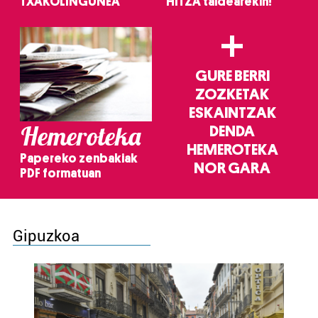
TXAKOLINGUNEA
HITZA taldearekin!
+
GURE BERRI
ZOZKETAK
ESKAINTZAK
Hemeroteka
DENDA
HEMEROTEKA
Papereko zenbakiak
NOR GARA
PDF formatuan
Gipuzkoa