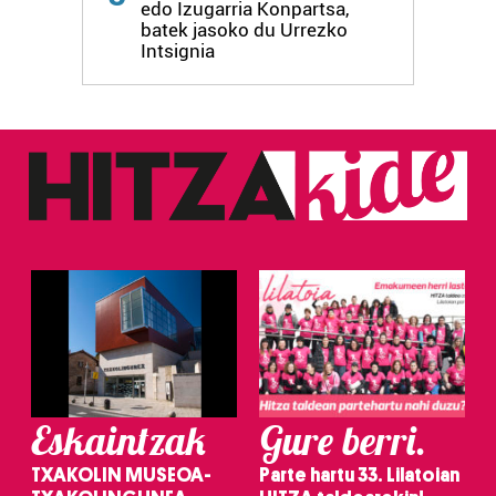
edo Izugarria Konpartsa,
batek jasoko du Urrezko
Intsignia
Eskaintzak
Gure berri.
TXAKOLIN MUSEOA-
Parte hartu 33. Lilatoian