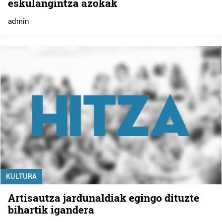
eskulangintza azokak
admin
KULTURA
Artisautza jardunaldiak egingo dituzte
bihartik igandera