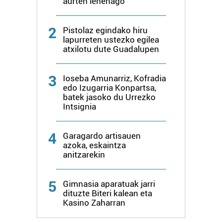
aurten lehenago
2
Pistolaz egindako hiru
lapurreten ustezko egilea
atxilotu dute Guadalupen
3
Ioseba Amunarriz, Kofradia
edo Izugarria Konpartsa,
batek jasoko du Urrezko
Intsignia
4
Garagardo artisauen
azoka, eskaintza
anitzarekin
5
Gimnasia aparatuak jarri
dituzte Biteri kalean eta
Kasino Zaharran