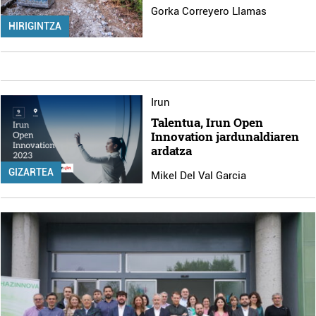
Gorka Correyero Llamas
HIRIGINTZA
Irun
Talentua, Irun Open
Innovation jardunaldiaren
ardatza
GIZARTEA
Mikel Del Val Garcia