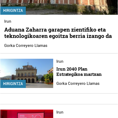
HIRIGINTZA
Irun
Aduana Zaharra garapen zientifiko eta
teknologikoaren egoitza berria izango da
Gorka Correyero Llamas
Irun
Irun 2040 Plan
Estrategikoa martxan
Gorka Correyero Llamas
HIRIGINTZA
Irun