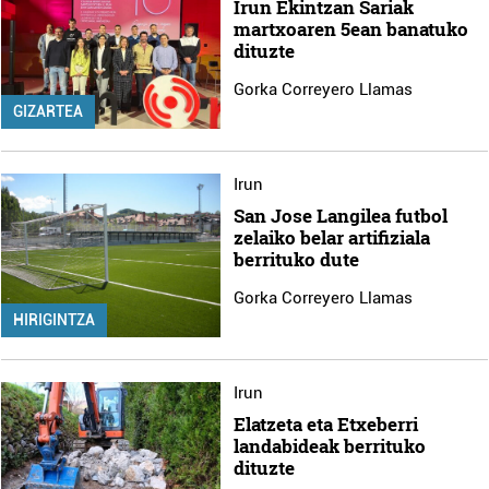
Irun Ekintzan Sariak
martxoaren 5ean banatuko
dituzte
Gorka Correyero Llamas
GIZARTEA
Irun
San Jose Langilea futbol
zelaiko belar artifiziala
berrituko dute
Gorka Correyero Llamas
HIRIGINTZA
Irun
Elatzeta eta Etxeberri
landabideak berrituko
dituzte