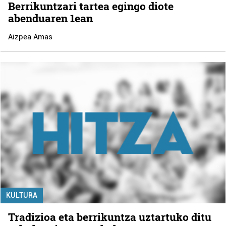
Berrikuntzari tartea egingo diote
abenduaren 1ean
Aizpea Amas
KULTURA
Tradizioa eta berrikuntza uztartuko ditu