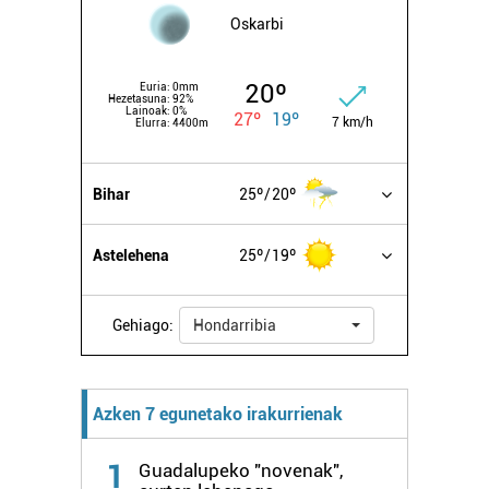
Oskarbi
20º
Euria:
0mm
Hezetasuna:
92%
Lainoak:
0%
27º
19º
7 km/h
Elurra:
4400m
Bihar
25º
20º
Astelehena
25º
19º
Gehiago:
Hondarribia
Azken 7 egunetako irakurrienak
1
Guadalupeko "novenak",