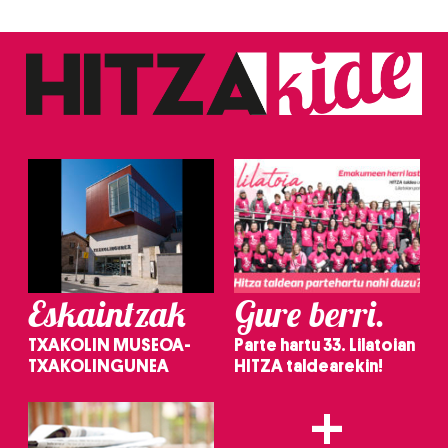
Eskaintzak
Gure berri.
TXAKOLIN MUSEOA-
Parte hartu 33. Lilatoian
TXAKOLINGUNEA
HITZA taldearekin!
+