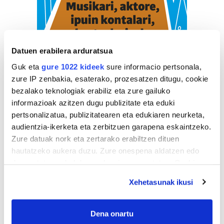
Datuen erabilera arduratsua
Guk eta
gure 1022 kideek
sure informacio pertsonala,
zure IP zenbakia, esaterako, prozesatzen ditugu, cookie
bezalako teknologiak erabiliz eta zure gailuko
informazioak azitzen dugu publizitate eta eduki
pertsonalizatua, publizitatearen eta edukiaren neurketa,
audientzia-ikerketa eta zerbitzuen garapena eskaintzeko.
Zure datuak nork eta zertarako erabiltzen dituen
hautatzeko aukera duzu. Zure onespena aldatzen edo
ZERBITZU GIDA
deuseztatzen ahal duzu edozein momentutan, Cookie
deklaraziotik edo Privacy triggerean klikatuz.
Xehetasunak ikusi
Ileapaindegiak
If you allow, we would also like to:
KATXUTXA ILEAPAINDEGIA
Collect information about your geographical
Dena onartu