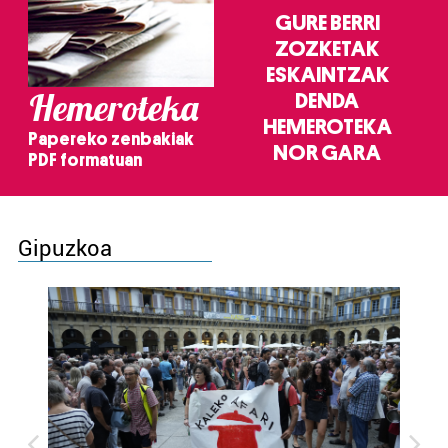
GURE BERRI
ZOZKETAK
ESKAINTZAK
Hemeroteka
DENDA
HEMEROTEKA
Papereko zenbakiak
NOR GARA
PDF formatuan
Gipuzkoa