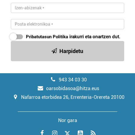
Pribatutasun Politika
irakurri eta onartzen dut.
Harpidetu
943 34 03 30
oarsobidasoa@hitza.eus
Nafarroa etorbidea 26, Errenteria-Orereta 20100
Nor gara