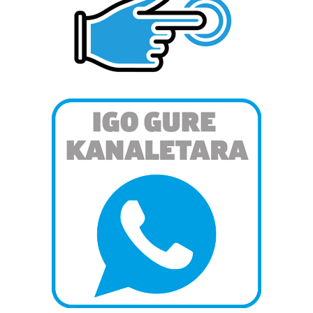
dezakezun ikusteko.
Lortu zure datu pertsonalak prozesatzeko moduari
buruzko informazio gehiago eta ezarri zure lehentasunak
datuen atalean. Edozein unetan alda edo ken dezakezu
zure baimena Cookieen adierazpenean.
Webgune honek cookie propioak eta hirugarrenen cookie-
fitxategiak erabiltzen ditu. Zure esperientzia eta
zerbitzuak hobetzeko asmoz, cookie teknologiaz
baliatzen gara. Ohar hau onartuz gero, teknologia hori
erabiltzeko baimen esplizitua ematen diguzu.
Gehiago
irakurri