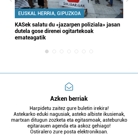
EUSKAL HERRIA, GIPUZKOA
KASek salatu du «jazarpen poliziala» jasan
Pa
dutela gose direnei ogitartekoak
da
emateagatik
«s
Azken berriak
Harpidetu zaitez gure buletin irekira!
Astekarko eduki nagusiak, asteko albiste ikusienak,
martxan ditugun zozketa eta egitasmoak, asteburuko
egitarauen agenda eta askoz gehiago!
Ostiralero zure posta elektronikoan.