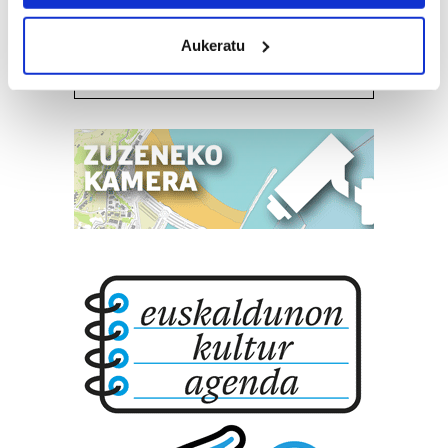
location which can be accurate to within several
meters
Hondarribia
Aukeratu
Identify your device by actively scanning it for
specific characteristics (fingerprinting)
Find out more about how your personal data is processed
and set your preferences in the
details section
.
Guk eta gure bazkideek zure datu pertsonalak
prozesatzen ditugu, zure IP zenbakia, besteak beste,
teknologia erabiliz, cookieak adibidez, iragarki eta eduki
pertsonalizatuak eskaintzeko, iragarkiak eta edukia
neurtzeko, jendeari buruzko informazioa biltzeko eta
produktuak garatzeko. Zure datuak nork eta zertarako
erabiltzen dituen hauta dezakezu.
Bazkide batzuek ez dizute baimenik eskatzen, eta beren
interes komertzial legitimoetan babesten dira. Ikusi gure
bazkideen zerrenda, beren ustez zein helburutarako
duten interes legitimoa eta horren aurka nola egin