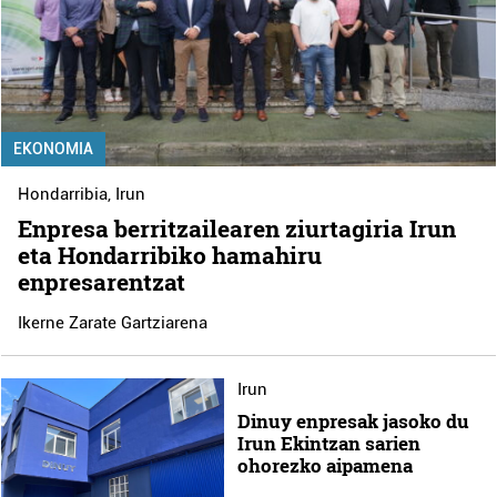
EKONOMIA
Hondarribia
,
Irun
Enpresa berritzailearen ziurtagiria Irun
eta Hondarribiko hamahiru
enpresarentzat
Ikerne Zarate Gartziarena
Irun
Dinuy enpresak jasoko du
Irun Ekintzan sarien
ohorezko aipamena