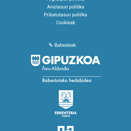
Aniztasun politika
Pribatutasun politika
Cookieak
Babesleak: