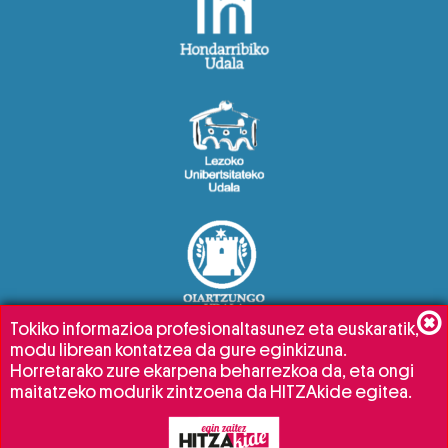
Tokiko informazioa profesionaltasunez eta euskaratik,
modu librean kontatzea da gure eginkizuna.
Horretarako zure ekarpena beharrezkoa da, eta ongi
maitatzeko modurik zintzoena da HITZAkide egitea.