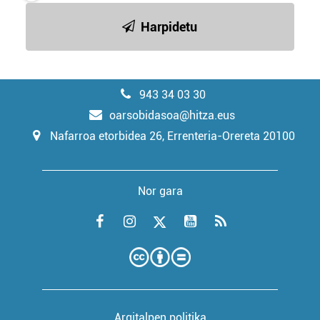
Harpidetu
943 34 03 30
oarsobidasoa@hitza.eus
Nafarroa etorbidea 26, Errenteria-Orereta 20100
Nor gara
Argitalpen politika