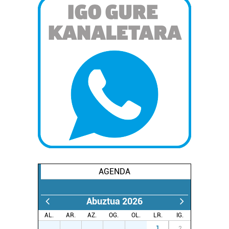
AGENDA
Abuztua 2026
AL.
AR.
AZ.
OG.
OL.
LR.
IG.
27
28
29
30
31
1
2