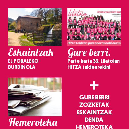
irakurri
Eskaintzak
Gure berri.
EL POBALEKO
Parte hartu 33. Lilatoian
BURDINOLA
HITZA taldearekin!
+
GURE BERRI
ZOZKETAK
ESKAINTZAK
Hemeroteka
DENDA
HEMEROTEKA