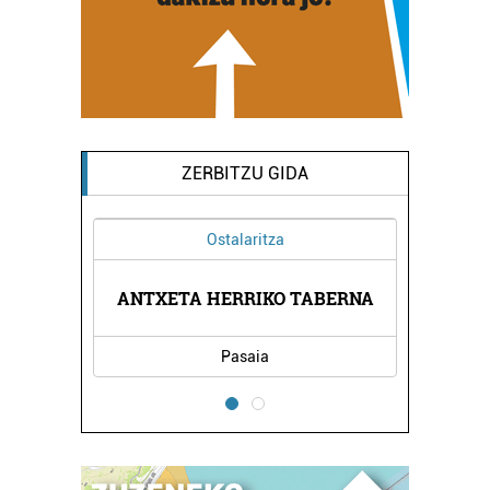
ZERBITZU GIDA
Ostalaritza
TATEA
ANTXETA HERRIKO TABERNA
KBL 
Pasaia