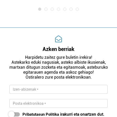
Azken berriak
Harpidetu zaitez gure buletin irekira!
Astekarko eduki nagusiak, asteko albiste ikusienak,
martxan ditugun zozketa eta egitasmoak, asteburuko
egitarauen agenda eta askoz gehiago!
Ostiralero zure posta elektronikoan.
Pribatutasun Politika
irakurri eta onartzen dut.