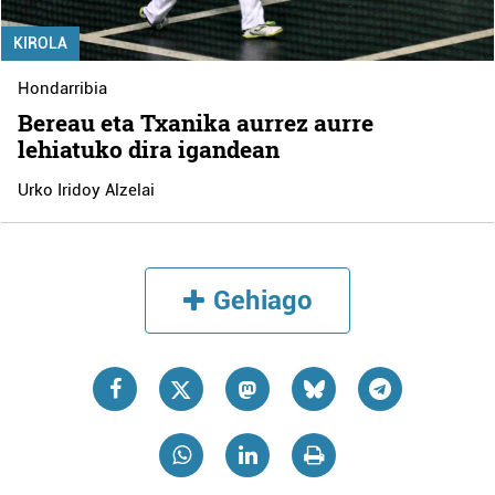
KIROLA
Hondarribia
Bereau eta Txanika aurrez aurre
lehiatuko dira igandean
Urko Iridoy Alzelai
Gehiago