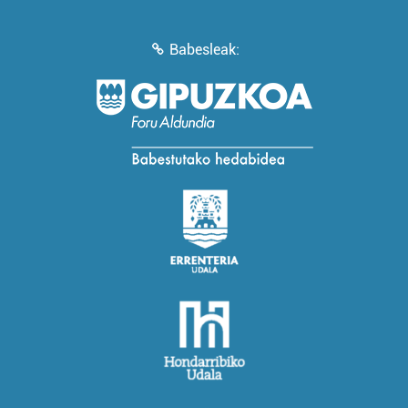
Babesleak: