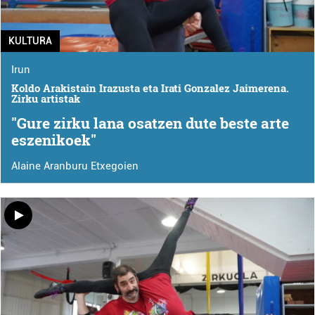
KULTURA
Irun
Koldo Arakistain Irazusta eta Irati Gonzalez Jaimerena.
Zirku artistak
"Gure zirku lana osatzen dute beste arte
eszenikoek"
Alaine Aranburu Etxegoien