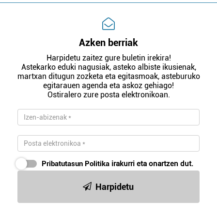
Azken berriak
Harpidetu zaitez gure buletin irekira!
Astekarko eduki nagusiak, asteko albiste ikusienak,
martxan ditugun zozketa eta egitasmoak, asteburuko
egitarauen agenda eta askoz gehiago!
Ostiralero zure posta elektronikoan.
Pribatutasun Politika
irakurri eta onartzen dut.
Harpidetu