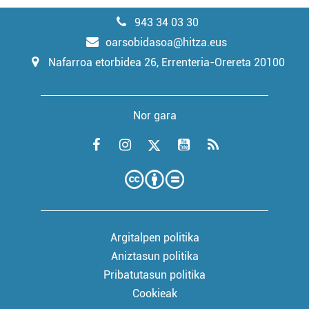
943 34 03 30
oarsobidasoa@hitza.eus
Nafarroa etorbidea 26, Errenteria-Orereta 20100
Nor gara
Argitalpen politika
Aniztasun politika
Pribatutasun politika
Cookieak