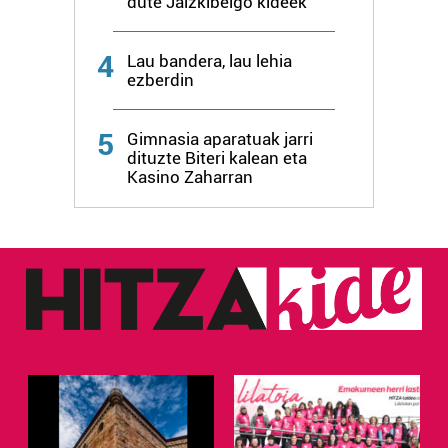
dute Jaizkibelgo kideek
4
Lau bandera, lau lehia
ezberdin
5
Gimnasia aparatuak jarri
dituzte Biteri kalean eta
Kasino Zaharran