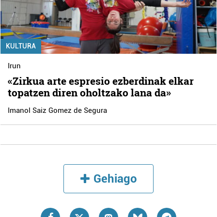
KULTURA
Irun
«Zirkua arte espresio ezberdinak elkar
topatzen diren oholtzako lana da»
Imanol Saiz Gomez de Segura
Gehiago