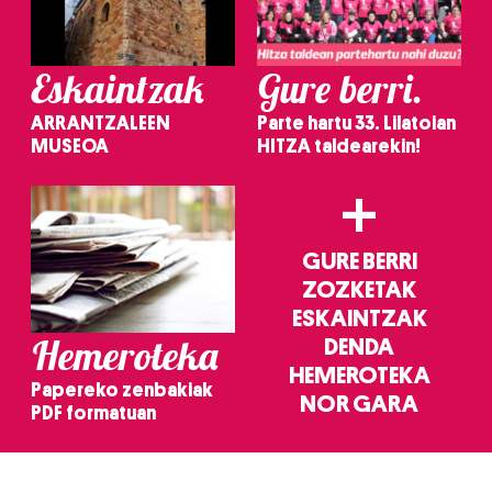
Eskaintzak
Gure berri.
ARRANTZALEEN
Parte hartu 33. Lilatoian
MUSEOA
HITZA taldearekin!
+
GURE BERRI
ZOZKETAK
ESKAINTZAK
Hemeroteka
DENDA
HEMEROTEKA
Papereko zenbakiak
NOR GARA
PDF formatuan