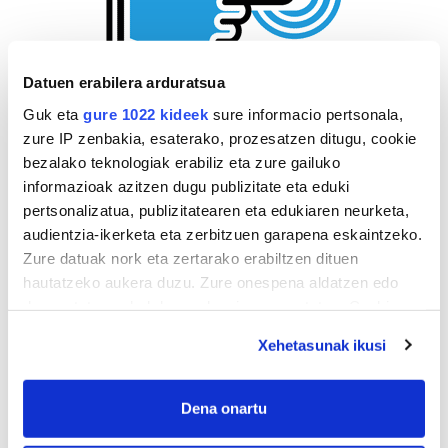
Datuen erabilera arduratsua
Guk eta
gure 1022 kideek
sure informacio pertsonala,
zure IP zenbakia, esaterako, prozesatzen ditugu, cookie
bezalako teknologiak erabiliz eta zure gailuko
informazioak azitzen dugu publizitate eta eduki
pertsonalizatua, publizitatearen eta edukiaren neurketa,
audientzia-ikerketa eta zerbitzuen garapena eskaintzeko.
Zure datuak nork eta zertarako erabiltzen dituen
hautatzeko aukera duzu. Zure onespena aldatzen edo
deuseztatzen ahal duzu edozein momentutan, Cookie
deklaraziotik edo Privacy triggerean klikatuz.
Xehetasunak ikusi
If you allow, we would also like to:
Collect information about your geographical
Dena onartu
location which can be accurate to within several