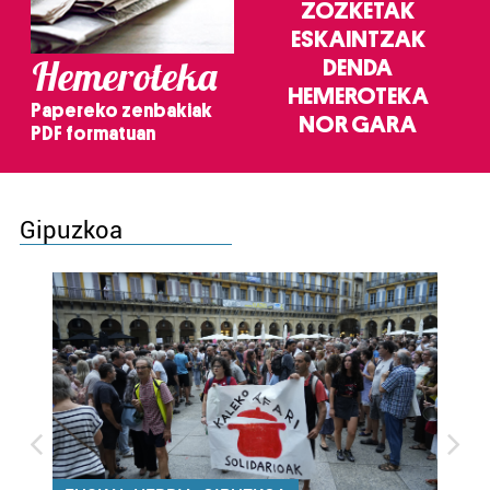
ZOZKETAK
ESKAINTZAK
Hemeroteka
DENDA
HEMEROTEKA
Papereko zenbakiak
NOR GARA
PDF formatuan
Gipuzkoa