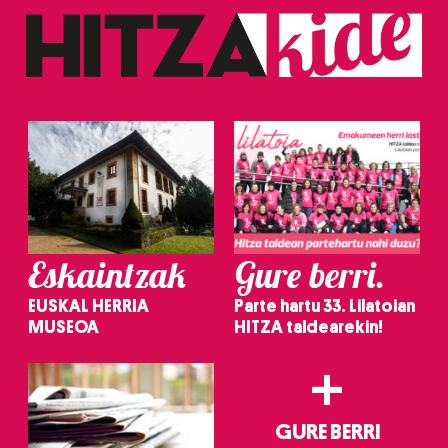
Eskaintzak
Gure berri.
EUSKAL HERRIA
Parte hartu 33. Lilatoian
MUSEOA
HITZA taldearekin!
+
GURE BERRI