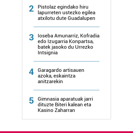
2
Pistolaz egindako hiru
lapurreten ustezko egilea
atxilotu dute Guadalupen
3
Ioseba Amunarriz, Kofradia
edo Izugarria Konpartsa,
batek jasoko du Urrezko
Intsignia
4
Garagardo artisauen
azoka, eskaintza
anitzarekin
5
Gimnasia aparatuak jarri
dituzte Biteri kalean eta
Kasino Zaharran