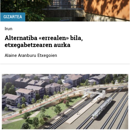
GIZARTEA
Irun
Alternatiba «errealen» bila,
etxegabetzearen aurka
Alaine Aranburu Etxegoien