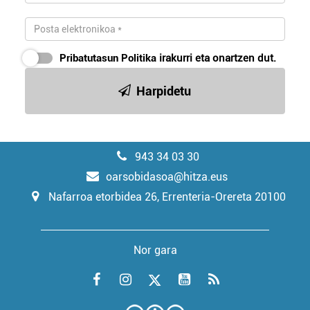
Pribatutasun Politika
irakurri eta onartzen dut.
Harpidetu
943 34 03 30
oarsobidasoa@hitza.eus
Nafarroa etorbidea 26, Errenteria-Orereta 20100
Nor gara