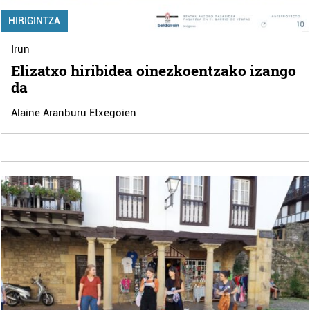
HIRIGINTZA
Irun
Elizatxo hiribidea oinezkoentzako izango
da
Alaine Aranburu Etxegoien