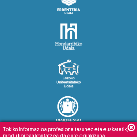
Tokiko informazioa profesionaltasunez eta euskaratik,
modu librean kontatzea da gure eginkizuna.