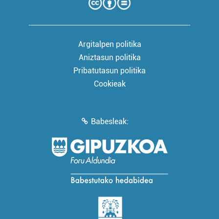
Argitalpen politika
Aniztasun politika
Pribatutasun politika
Cookieak
Babesleak: