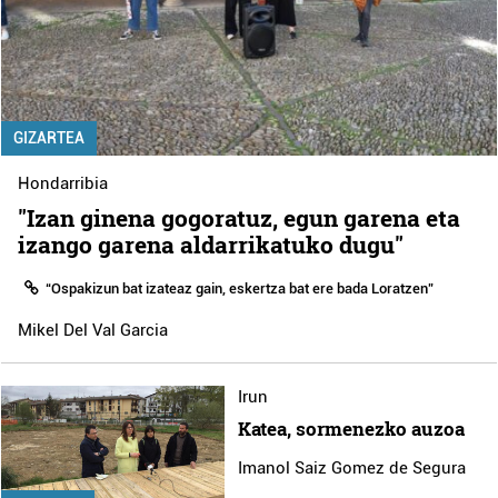
GIZARTEA
Hondarribia
"Izan ginena gogoratuz, egun garena eta
izango garena aldarrikatuko dugu"
“Ospakizun bat izateaz gain, eskertza bat ere bada Loratzen”
Mikel Del Val Garcia
Irun
Katea, sormenezko auzoa
Imanol Saiz Gomez de Segura