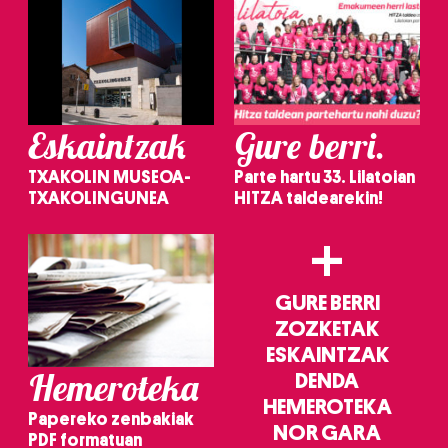
Eskaintzak
Gure berri.
TXAKOLIN MUSEOA-
Parte hartu 33. Lilatoian
TXAKOLINGUNEA
HITZA taldearekin!
+
GURE BERRI
ZOZKETAK
ESKAINTZAK
Hemeroteka
DENDA
HEMEROTEKA
Papereko zenbakiak
NOR GARA
PDF formatuan