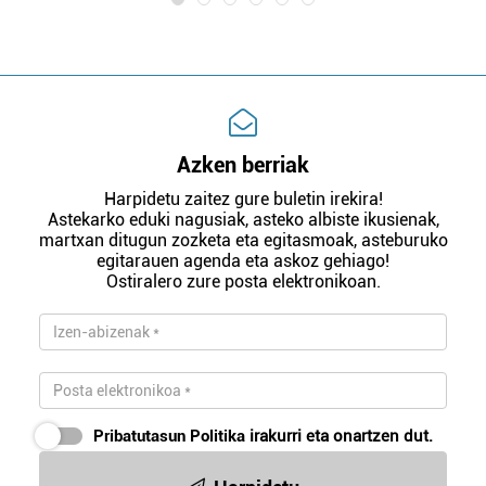
Azken berriak
Harpidetu zaitez gure buletin irekira!
Astekarko eduki nagusiak, asteko albiste ikusienak,
martxan ditugun zozketa eta egitasmoak, asteburuko
egitarauen agenda eta askoz gehiago!
Ostiralero zure posta elektronikoan.
Pribatutasun Politika
irakurri eta onartzen dut.