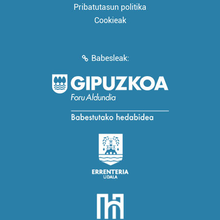
Pribatutasun politika
Cookieak
Babesleak: