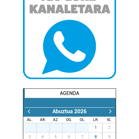
AGENDA
Abuztua 2026
AL.
AR.
AZ.
OG.
OL.
LR.
IG.
27
28
29
30
31
1
2
3
4
5
6
7
8
9