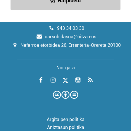
Harpidetu
943 34 03 30
oarsobidasoa@hitza.eus
Nafarroa etorbidea 26, Errenteria-Orereta 20100
Nor gara
Argitalpen politika
Aniztasun politika