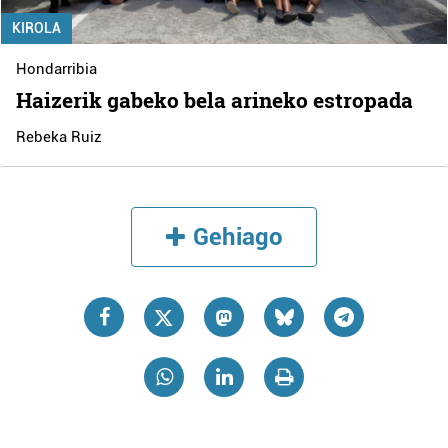
KIROLA
Hondarribia
Haizerik gabeko bela arineko estropada
Rebeka Ruiz
Gehiago