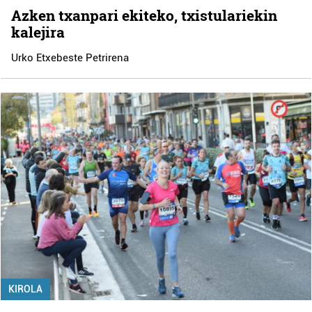
Azken txanpari ekiteko, txistulariekin
kalejira
Urko Etxebeste Petrirena
KIROLA