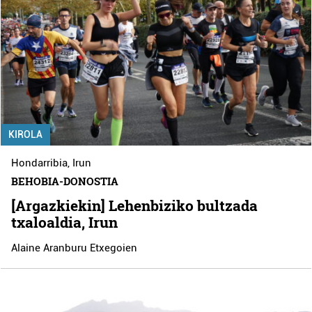
KIROLA
Hondarribia
,
Irun
BEHOBIA-DONOSTIA
[Argazkiekin] Lehenbiziko bultzada
txaloaldia, Irun
Alaine Aranburu Etxegoien