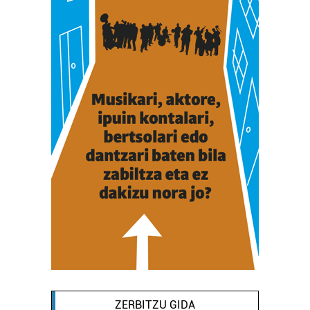
interes komertzial legitimoetan babesten dira. Ikusi gure
bazkideen zerrenda, beren ustez zein helburutarako
duten interes legitimoa eta horren aurka nola egin
dezakezun ikusteko.
Lortu zure datu pertsonalak prozesatzeko moduari
buruzko informazio gehiago eta ezarri zure lehentasunak
datuen atalean. Edozein unetan alda edo ken dezakezu
zure baimena Cookieen adierazpenean.
Webgune honek cookie propioak eta hirugarrenen cookie-
fitxategiak erabiltzen ditu. Zure esperientzia eta
zerbitzuak hobetzeko asmoz, cookie teknologiaz
baliatzen gara. Ohar hau onartuz gero, teknologia hori
erabiltzeko baimen esplizitua ematen diguzu.
Gehiago
irakurri
ZERBITZU GIDA