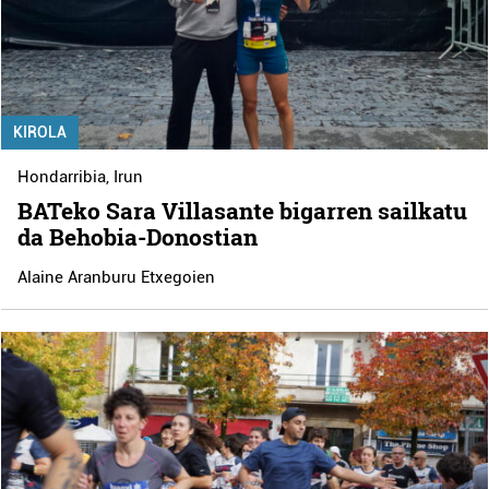
KIROLA
Hondarribia
,
Irun
BATeko Sara Villasante bigarren sailkatu
da Behobia-Donostian
Alaine Aranburu Etxegoien