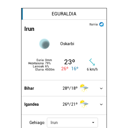
EGURALDIA
Iturria:
Irun
Oskarbi
23º
Euria:
0mm
Hezetasuna:
79%
Lainoak:
6%
26º
16º
6 km/h
Elurra:
4500m
Bihar
28º
18º
Igandea
26º
21º
Gehiago:
Irun