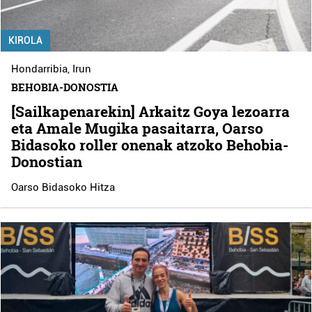
KIROLA
Hondarribia
,
Irun
BEHOBIA-DONOSTIA
[Sailkapenarekin] Arkaitz Goya lezoarra
eta Amale Mugika pasaitarra, Oarso
Bidasoko roller onenak atzoko Behobia-
Donostian
Oarso Bidasoko Hitza