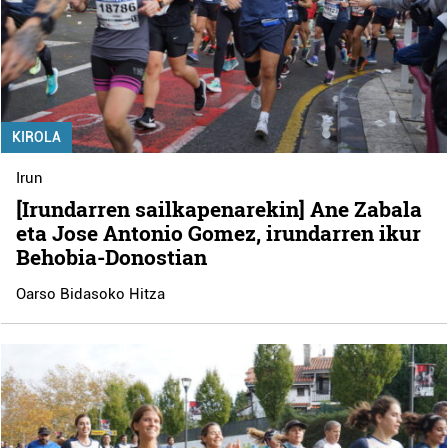
KIROLA
Irun
[Irundarren sailkapenarekin] Ane Zabala
eta Jose Antonio Gomez, irundarren ikur
Behobia-Donostian
Oarso Bidasoko Hitza