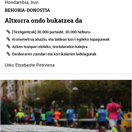
Hondarribia
,
Irun
BEHOBIA-DONOSTIA
Altxorra ondo bukatzea da
[Testigantzak] 30.000 partaide, 30.000 helburu
Kronometroa ahaztu, eta taldean korri egiteko topaguneak
Azken txanpari ekiteko, txistulariekin kalejira
Denboraren zaindari eta korrikalarien bidelagunak
Urko Etxebeste Petrirena