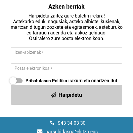
Azken berriak
Harpidetu zaitez gure buletin irekira!
Astekarko eduki nagusiak, asteko albiste ikusienak,
martxan ditugun zozketa eta egitasmoak, asteburuko
egitarauen agenda eta askoz gehiago!
Ostiralero zure posta elektronikoan.
Pribatutasun Politika
irakurri eta onartzen dut.
Harpidetu
943 34 03 30
oarsobidasoa@hitza.eus