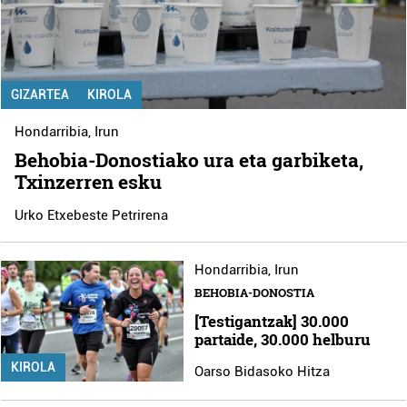
GIZARTEA
KIROLA
Hondarribia
,
Irun
Behobia-Donostiako ura eta garbiketa,
Txinzerren esku
Urko Etxebeste Petrirena
Hondarribia
,
Irun
BEHOBIA-DONOSTIA
[Testigantzak] 30.000
partaide, 30.000 helburu
KIROLA
Oarso Bidasoko Hitza