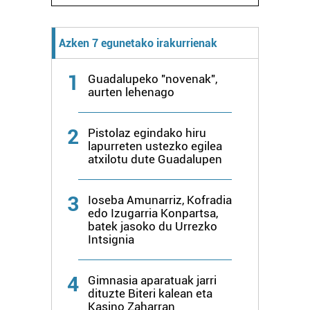
Azken 7 egunetako irakurrienak
1
Guadalupeko "novenak",
aurten lehenago
2
Pistolaz egindako hiru
lapurreten ustezko egilea
atxilotu dute Guadalupen
3
Ioseba Amunarriz, Kofradia
edo Izugarria Konpartsa,
batek jasoko du Urrezko
Intsignia
4
Gimnasia aparatuak jarri
dituzte Biteri kalean eta
Kasino Zaharran