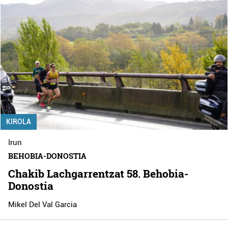
KIROLA
Irun
BEHOBIA-DONOSTIA
Chakib Lachgarrentzat 58. Behobia-
Donostia
Mikel Del Val Garcia