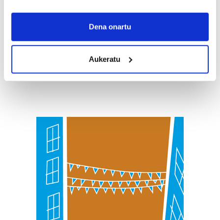
If you allow, we would also like to:
Collect information about your geographical
Dena onartu
location which can be accurate to within several
meters
Aukeratu
Identify your device by actively scanning it for
specific characteristics (fingerprinting)
Find out more about how your personal data is processed
and set your preferences in the
details section
.
Guk eta gure bazkideek zure datu pertsonalak
prozesatzen ditugu, zure IP zenbakia, besteak beste,
teknologia erabiliz, cookieak adibidez, iragarki eta eduki
pertsonalizatuak eskaintzeko, iragarkiak eta edukia
neurtzeko, jendeari buruzko informazioa biltzeko eta
produktuak garatzeko. Zure datuak nork eta zertarako
erabiltzen dituen hauta dezakezu.
Bazkide batzuek ez dizute baimenik eskatzen, eta beren