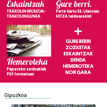
Eskaintzak
Gure berri.
TXAKOLIN MUSEOA-
Parte hartu 33. Lilatoian
TXAKOLINGUNEA
HITZA taldearekin!
+
GURE BERRI
ZOZKETAK
ESKAINTZAK
Hemeroteka
DENDA
HEMEROTEKA
Papereko zenbakiak
NOR GARA
PDF formatuan
Gipuzkoa