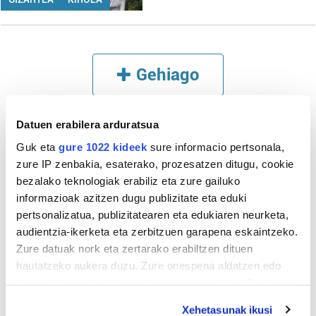
Gehiago
Datuen erabilera arduratsua
Guk eta
gure 1022 kideek
sure informacio pertsonala,
zure IP zenbakia, esaterako, prozesatzen ditugu, cookie
bezalako teknologiak erabiliz eta zure gailuko
informazioak azitzen dugu publizitate eta eduki
pertsonalizatua, publizitatearen eta edukiaren neurketa,
audientzia-ikerketa eta zerbitzuen garapena eskaintzeko.
Zure datuak nork eta zertarako erabiltzen dituen
hautatzeko aukera duzu. Zure onespena aldatzen edo
deuseztatzen ahal duzu edozein momentutan, Cookie
deklaraziotik edo Privacy triggerean klikatuz.
Xehetasunak ikusi