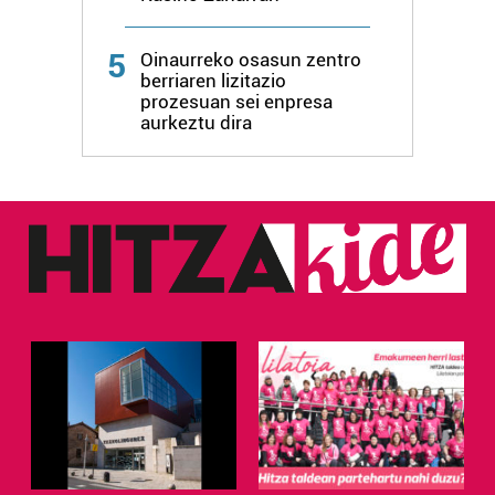
5
Oinaurreko osasun zentro
berriaren lizitazio
prozesuan sei enpresa
aurkeztu dira