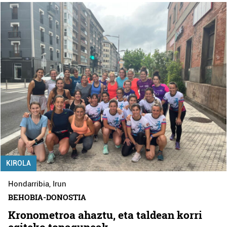
KIROLA
Hondarribia
,
Irun
BEHOBIA-DONOSTIA
Kronometroa ahaztu, eta taldean korri
egiteko topaguneak