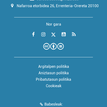
Nafarroa etorbidea 26, Errenteria-Orereta 20100
Nor gara
Argitalpen politika
Aniztasun politika
Pribatutasun politika
Cookieak
Babesleak: