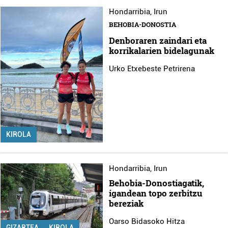
Hondarribia
,
Irun
BEHOBIA-DONOSTIA
Denboraren zaindari eta
korrikalarien bidelagunak
Urko Etxebeste Petrirena
KIROLA
Hondarribia
,
Irun
Behobia-Donostiagatik,
igandean topo zerbitzu
bereziak
Oarso Bidasoko Hitza
GIZARTEA
KIROLA