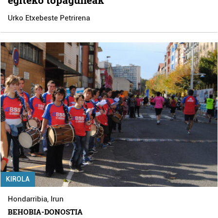
Urko Etxebeste Petrirena
KIROLA
Hondarribia
,
Irun
BEHOBIA-DONOSTIA