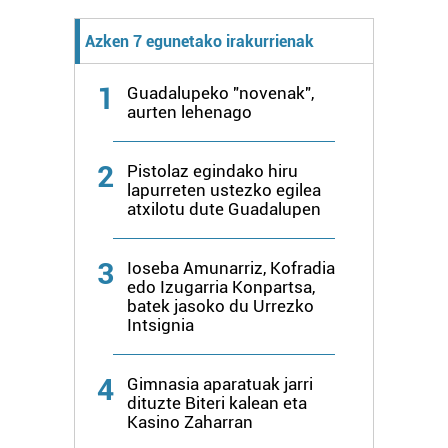
Azken 7 egunetako irakurrienak
1
Guadalupeko "novenak",
aurten lehenago
2
Pistolaz egindako hiru
lapurreten ustezko egilea
atxilotu dute Guadalupen
3
Ioseba Amunarriz, Kofradia
edo Izugarria Konpartsa,
batek jasoko du Urrezko
Intsignia
4
Gimnasia aparatuak jarri
dituzte Biteri kalean eta
Kasino Zaharran