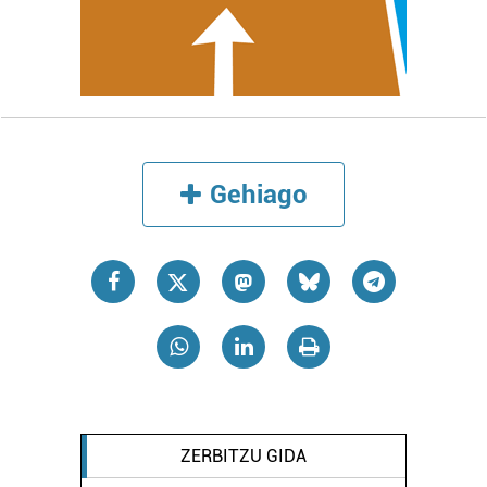
Webgune honek cookie propioak eta hirugarrenen cookie-
fitxategiak erabiltzen ditu. Zure esperientzia eta
zerbitzuak hobetzeko asmoz, cookie teknologiaz
baliatzen gara. Ohar hau onartuz gero, teknologia hori
erabiltzeko baimen esplizitua ematen diguzu.
Gehiago
irakurri
Gehiago
ZERBITZU GIDA