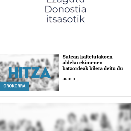
Sutean kaltetutakoen
aldeko ekimenen
batzordeak bilera deitu du
admin
OROKORRA