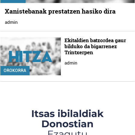
Xanistebanak prestatzen hasiko dira
admin
Ekitaldien batzordea gaur
bilduko da bigarrenez
Trintxerpen
admin
OROKORRA