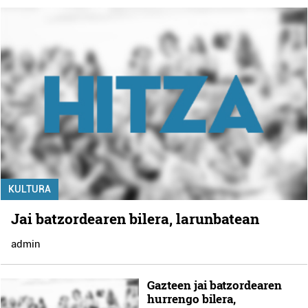
KULTURA
Jai batzordearen bilera, larunbatean
admin
Gazteen jai batzordearen
hurrengo bilera,