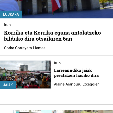
EUSKARA
Irun
Korrika eta Korrika eguna antolatzeko
bilduko dira otsailaren 6an
Gorka Correyero Llamas
Irun
Larreaundiko jaiak
prestatzen hasiko dira
Alaine Aranburu Etxegoien
JAIAK