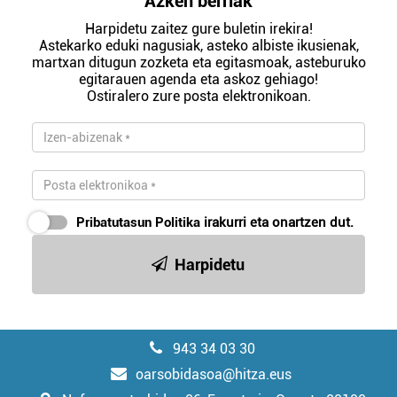
Azken berriak
Harpidetu zaitez gure buletin irekira!
Astekarko eduki nagusiak, asteko albiste ikusienak,
martxan ditugun zozketa eta egitasmoak, asteburuko
egitarauen agenda eta askoz gehiago!
Ostiralero zure posta elektronikoan.
Pribatutasun Politika
irakurri eta onartzen dut.
Harpidetu
943 34 03 30
oarsobidasoa@hitza.eus