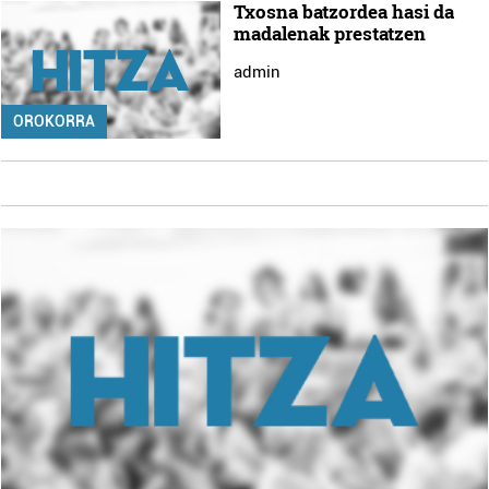
Txosna batzordea hasi da
madalenak prestatzen
admin
OROKORRA