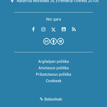
Nafarroa etorbidea 26, Errenteria-Orereta 20100
Nor gara
Argitalpen politika
Aniztasun politika
Pribatutasun politika
Cookieak
Babesleak: