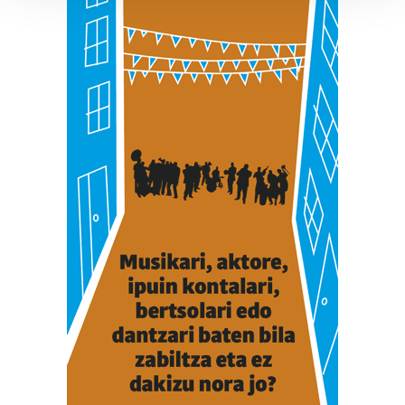
Guk eta gure bazkideek zure datu pertsonalak
prozesatzen ditugu, zure IP zenbakia, besteak beste,
teknologia erabiliz, cookieak adibidez, iragarki eta eduki
pertsonalizatuak eskaintzeko, iragarkiak eta edukia
neurtzeko, jendeari buruzko informazioa biltzeko eta
produktuak garatzeko. Zure datuak nork eta zertarako
erabiltzen dituen hauta dezakezu.
Bazkide batzuek ez dizute baimenik eskatzen, eta beren
interes komertzial legitimoetan babesten dira. Ikusi gure
bazkideen zerrenda, beren ustez zein helburutarako
duten interes legitimoa eta horren aurka nola egin
dezakezun ikusteko.
Lortu zure datu pertsonalak prozesatzeko moduari
buruzko informazio gehiago eta ezarri zure lehentasunak
datuen atalean. Edozein unetan alda edo ken dezakezu
zure baimena Cookieen adierazpenean.