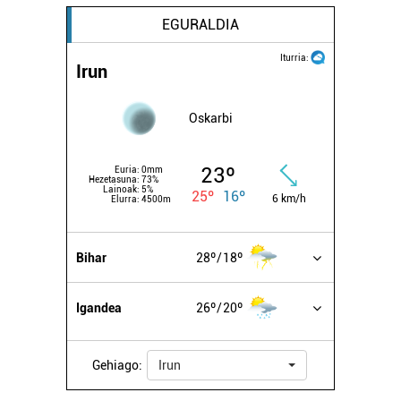
EGURALDIA
Iturria:
Irun
Oskarbi
23º
Euria:
0mm
Hezetasuna:
73%
Lainoak:
5%
25º
16º
6 km/h
Elurra:
4500m
Bihar
28º
18º
Igandea
26º
20º
Gehiago:
Irun