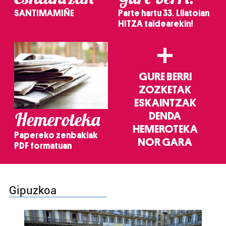
SANTIMAMIÑE
Parte hartu 33. Lilatoian
HITZA taldearekin!
+
GURE BERRI
ZOZKETAK
ESKAINTZAK
Hemeroteka
DENDA
HEMEROTEKA
Papereko zenbakiak
NOR GARA
PDF formatuan
Gipuzkoa