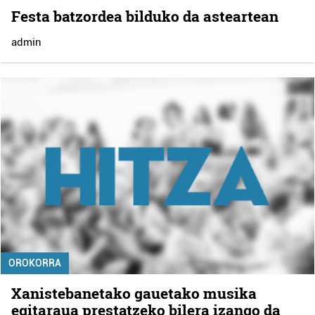
Festa batzordea bilduko da asteartean
admin
OROKORRA
Xanistebanetako gauetako musika
egitaraua prestatzeko bilera izango da