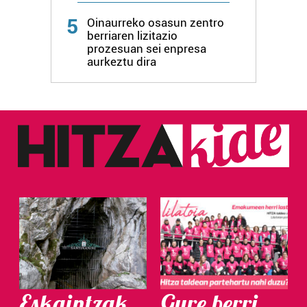
5
Oinaurreko osasun zentro
berriaren lizitazio
prozesuan sei enpresa
aurkeztu dira
Eskaintzak
Gure berri.