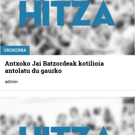
OROKORRA
Antxoko Jai Batzordeak kotilioia
antolatu du gaurko
admin