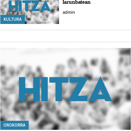
larunbatean
admin
KULTURA
OROKORRA