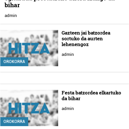
bihar
admin
Gazteen jai batzordea
sortuko da aurten
lehenengoz
admin
OROKORRA
Festa batzordea elkartuko
da bihar
admin
OROKORRA