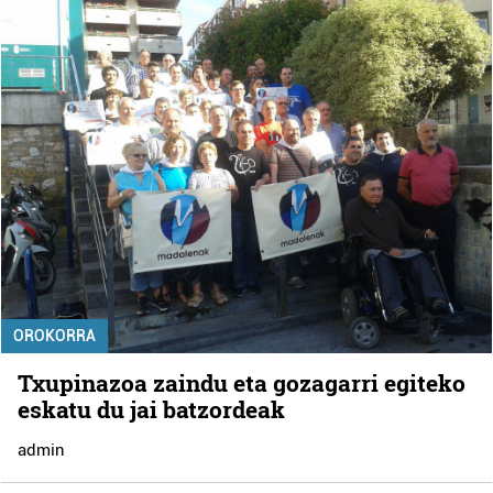
OROKORRA
Txupinazoa zaindu eta gozagarri egiteko
eskatu du jai batzordeak
admin