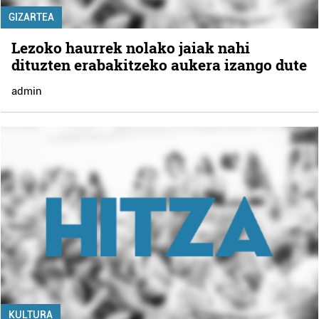
GIZARTEA
Lezoko haurrek nolako jaiak nahi
dituzten erabakitzeko aukera izango dute
admin
KULTURA