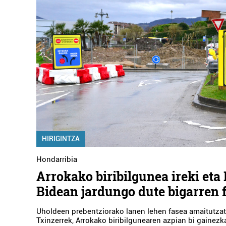
HIRIGINTZA
Hondarribia
Arrokako biribilgunea ireki eta
Bidean jardungo dute bigarren 
Uholdeen prebentziorako lanen lehen fasea amaitutza
Txinzerrek, Arrokako biribilgunearen azpian bi gainezka