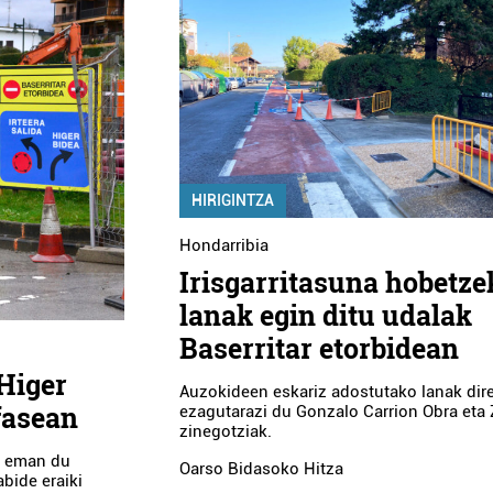
HIRIGINTZA
Hondarribia
Irisgarritasuna hobetze
lanak egin ditu udalak
Baserritar etorbidean
 Higer
Auzokideen eskariz adostutako lanak dir
fasean
ezagutarazi du Gonzalo Carrion Obra eta 
zinegotziak.
t eman du
Oarso Bidasoko Hitza
bide eraiki