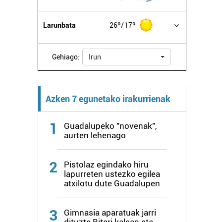
Larunbata
26º
17º
Gehiago:
Irun
Azken 7 egunetako irakurrienak
1
Guadalupeko "novenak",
aurten lehenago
2
Pistolaz egindako hiru
lapurreten ustezko egilea
atxilotu dute Guadalupen
3
Gimnasia aparatuak jarri