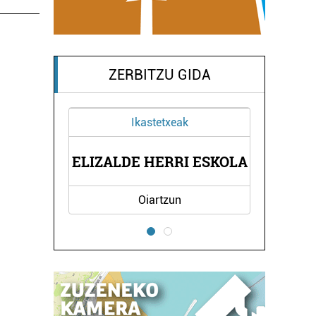
ZERBITZU GIDA
Ikastetxeak
A
ELIZALDE HERRI ESKOLA
Oiartzun