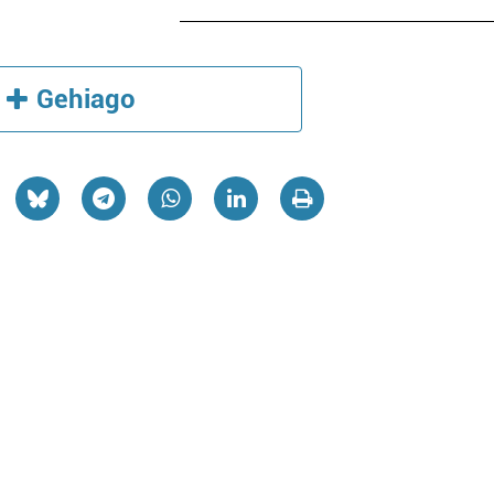
Gehiago
Ikastetxeak
Ostalaritza
ZALDE HERRI ESKOLA
MIREN TABERN
Oiartzun
Oiartzun