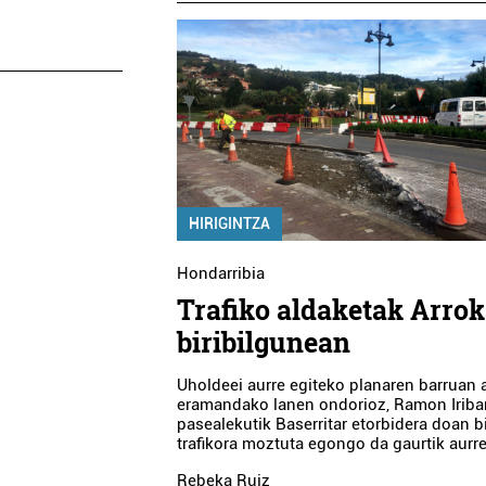
HIRIGINTZA
Hondarribia
Trafiko aldaketak Arro
biribilgunean
Uholdeei aurre egiteko planaren barruan 
eramandako lanen ondorioz, Ramon Iriba
pasealekutik Baserritar etorbidera doan b
trafikora moztuta egongo da gaurtik aurre
Rebeka Ruiz