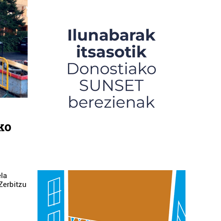
ko
ela
Zerbitzu