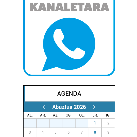
AGENDA
Abuztua 2026
AL.
AR.
AZ.
OG.
OL.
LR.
IG.
27
28
29
30
31
1
2
3
4
5
6
7
8
9