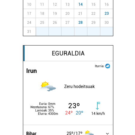
10
11
12
13
14
15
16
17
18
19
20
21
22
23
24
25
26
27
28
29
30
31
1
2
3
4
5
6
EGURALDIA
Iturria:
Irun
Zeru hodeitsuak
23º
Euria:
0mm
Hezetasuna:
67%
Lainoak:
35%
24º
20º
14 km/h
Elurra:
4300m
Bihar
25º
17º