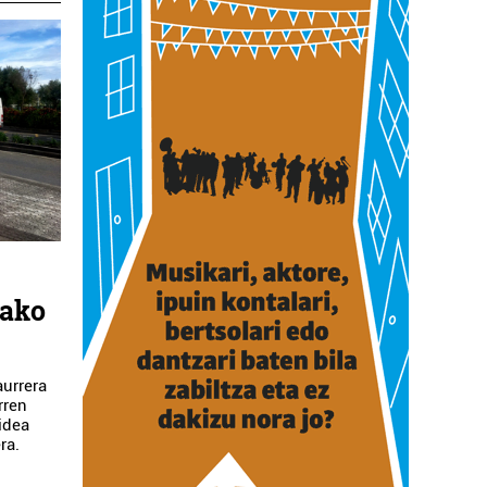
kako
aurrera
rren
idea
ra.