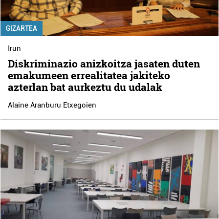
GIZARTEA
Irun
Diskriminazio anizkoitza jasaten duten
emakumeen errealitatea jakiteko
azterlan bat aurkeztu du udalak
Alaine Aranburu Etxegoien