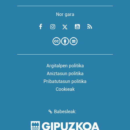
Nor gara
Argitalpen politika
Aniztasun politika
Pribatutasun politika
Cookieak
Babesleak: