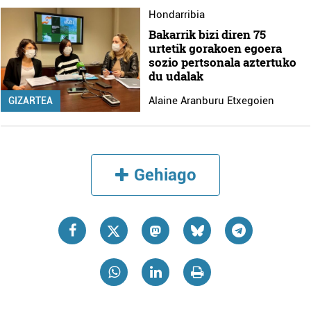
Hondarribia
Bakarrik bizi diren 75
urtetik gorakoen egoera
sozio pertsonala aztertuko
du udalak
Alaine Aranburu Etxegoien
GIZARTEA
Gehiago