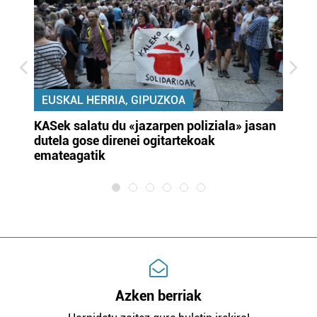
EUSKAL HERRIA, GIPUZKOA
KASek salatu du «jazarpen poliziala» jasan
Pa
dutela gose direnei ogitartekoak
da
emateagatik
«s
Azken berriak