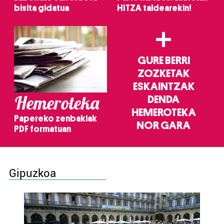
bisita gidatua
HITZA taldearekin!
+
GURE BERRI
ZOZKETAK
ESKAINTZAK
Hemeroteka
DENDA
HEMEROTEKA
Papereko zenbakiak
NOR GARA
PDF formatuan
Gipuzkoa