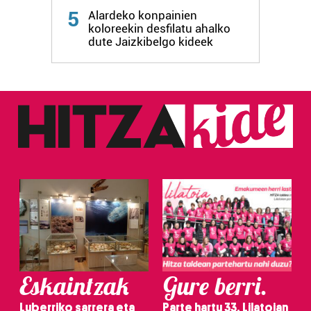
5
Alardeko konpainien
koloreekin desfilatu ahalko
dute Jaizkibelgo kideek
Eskaintzak
Gure berri.
Luberriko sarrera eta
Parte hartu 33. Lilatoian