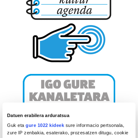
Datuen erabilera arduratsua
Guk eta
gure 1022 kideek
sure informacio pertsonala,
zure IP zenbakia, esaterako, prozesatzen ditugu, cookie