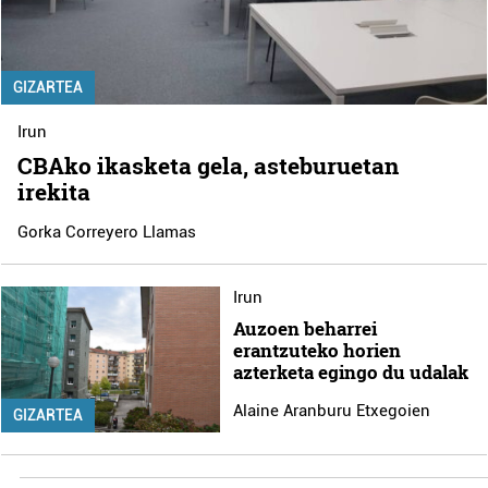
GIZARTEA
Irun
CBAko ikasketa gela, asteburuetan
irekita
Gorka Correyero Llamas
Irun
Auzoen beharrei
erantzuteko horien
azterketa egingo du udalak
Alaine Aranburu Etxegoien
GIZARTEA