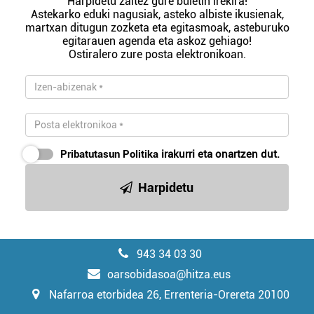
Harpidetu zaitez gure buletin irekira!
Astekarko eduki nagusiak, asteko albiste ikusienak,
martxan ditugun zozketa eta egitasmoak, asteburuko
egitarauen agenda eta askoz gehiago!
Ostiralero zure posta elektronikoan.
Pribatutasun Politika
irakurri eta onartzen dut.
Harpidetu
943 34 03 30
oarsobidasoa@hitza.eus
Nafarroa etorbidea 26, Errenteria-Orereta 20100