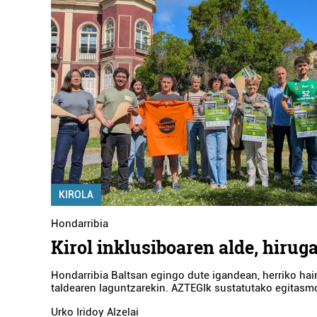
KIROLA
Hondarribia
Kirol inklusiboaren alde, hirug
Hondarribia Baltsan egingo dute igandean, herriko hain
taldearen laguntzarekin. AZTEGIk sustatutako egitasm
Urko Iridoy Alzelai