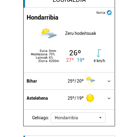
Iturria:
Hondarribia
Zeru hodeitsuak
26º
Euria:
0mm
Hezetasuna:
70%
Lainoak:
6%
27º
19º
4 km/h
Elurra:
4200m
Bihar
25º
20º
Astelehena
25º
19º
Gehiago:
Hondarribia