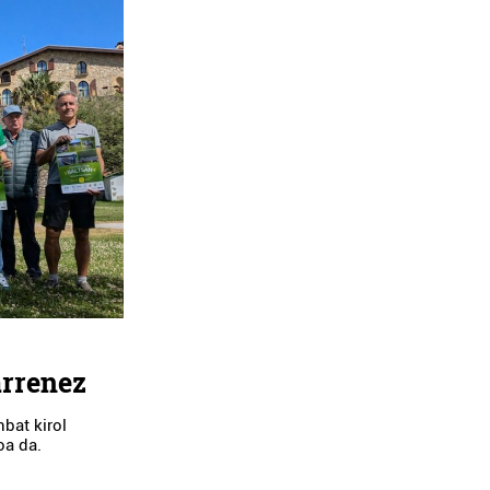
arrenez
bat kirol
oa da.