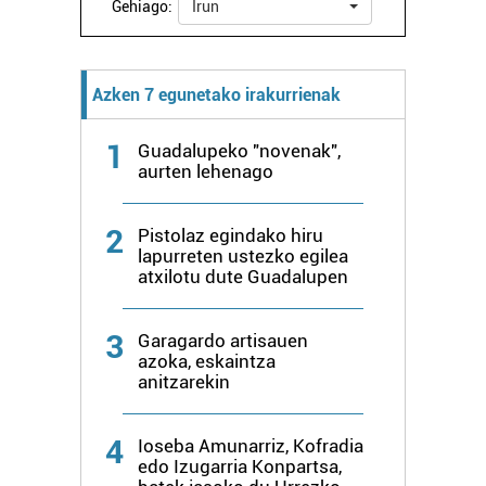
Gehiago:
Irun
Webgune honek cookie propioak eta hirugarrenen cookie-
fitxategiak erabiltzen ditu. Zure esperientzia eta
zerbitzuak hobetzeko asmoz, cookie teknologiaz
Azken 7 egunetako irakurrienak
baliatzen gara. Ohar hau onartuz gero, teknologia hori
erabiltzeko baimen esplizitua ematen diguzu.
Gehiago
1
Guadalupeko "novenak",
irakurri
aurten lehenago
2
Pistolaz egindako hiru
lapurreten ustezko egilea
atxilotu dute Guadalupen
3
Garagardo artisauen
azoka, eskaintza
anitzarekin
4
Ioseba Amunarriz, Kofradia
edo Izugarria Konpartsa,