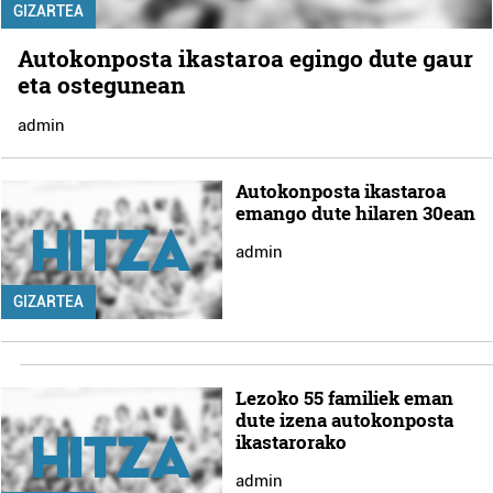
GIZARTEA
Autokonposta ikastaroa egingo dute gaur
eta ostegunean
admin
Autokonposta ikastaroa
emango dute hilaren 30ean
admin
GIZARTEA
Lezoko 55 familiek eman
dute izena autokonposta
ikastarorako
admin