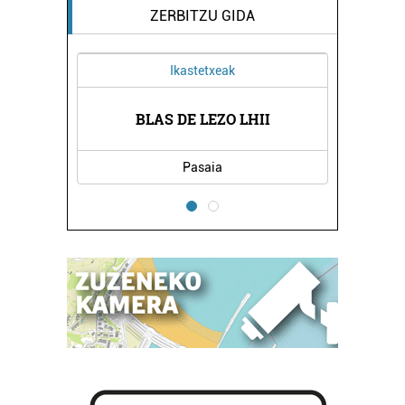
ZERBITZU GIDA
Ikastetxeak
Osasungintza
BLAS DE LEZO LHII
ONDU FISIOTERA
Pasaia
Errenteria-Orereta