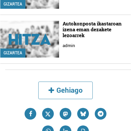
GIZARTEA
Autokonposta ikastaroan
izena eman dezakete
lezoarrek
admin
GIZARTEA
Gehiago