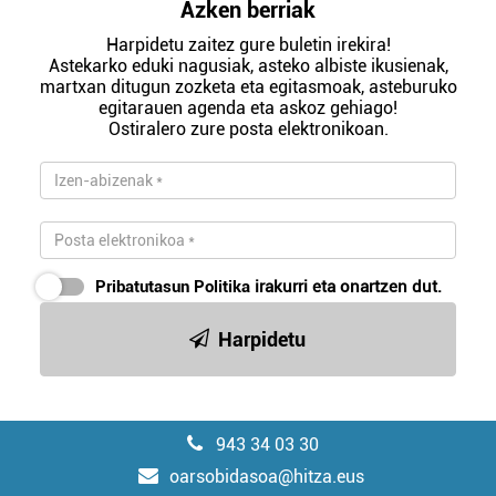
Azken berriak
Harpidetu zaitez gure buletin irekira!
Astekarko eduki nagusiak, asteko albiste ikusienak,
martxan ditugun zozketa eta egitasmoak, asteburuko
egitarauen agenda eta askoz gehiago!
Ostiralero zure posta elektronikoan.
Pribatutasun Politika
irakurri eta onartzen dut.
Harpidetu
943 34 03 30
oarsobidasoa@hitza.eus