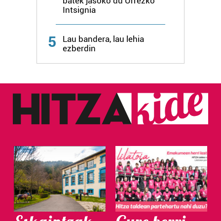
batek jasoko du Urrezko
Intsignia
5
Lau bandera, lau lehia
ezberdin