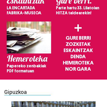
Eskaintzak
Gure berri.
LA ENCARTADA
Parte hartu 33. Lilatoian
FABRIKA-MUSEOA
HITZA taldearekin!
+
GURE BERRI
ZOZKETAK
ESKAINTZAK
Hemeroteka
DENDA
HEMEROTEKA
Papereko zenbakiak
NOR GARA
PDF formatuan
Gipuzkoa