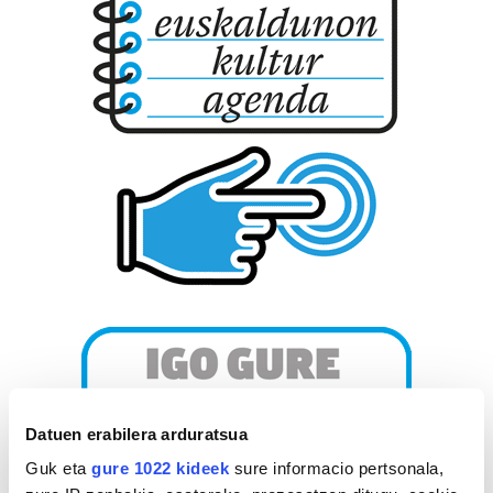
Datuen erabilera arduratsua
Guk eta
gure 1022 kideek
sure informacio pertsonala,