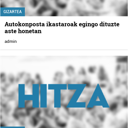
GIZARTEA
Autokonposta ikastaroak egingo dituzte
aste honetan
admin