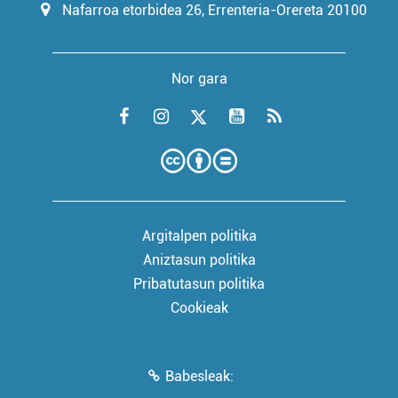
Nafarroa etorbidea 26, Errenteria-Orereta 20100
Nor gara
Argitalpen politika
Aniztasun politika
Pribatutasun politika
Cookieak
Babesleak: