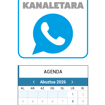
AGENDA
Abuztua 2026
AL.
AR.
AZ.
OG.
OL.
LR.
IG.
27
28
29
30
31
1
2
3
4
5
6
7
8
9