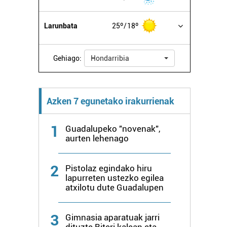
Larunbata
25º
18º
Gehiago:
Hondarribia
Azken 7 egunetako irakurrienak
1
Guadalupeko "novenak",
aurten lehenago
2
Pistolaz egindako hiru
lapurreten ustezko egilea
atxilotu dute Guadalupen
3
Gimnasia aparatuak jarri