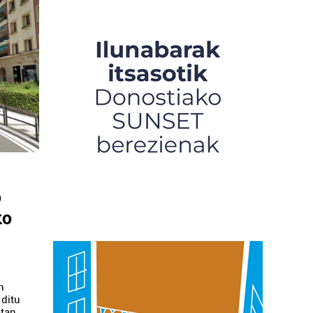
o
ko
n
 ditu
tan.