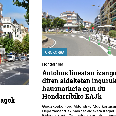
OROKORRA
Hondarribia
Autobus lineatan izang
diren aldaketen inguru
hausnarketa egin du
Hondarribiko EAJk
hiagok
Gipuzkoako Foru Aldundiko Mugikortasu
Departamentuak hainbat aldaketa iragarri
Bidasoko zein Oarsoaldeko autobus linea