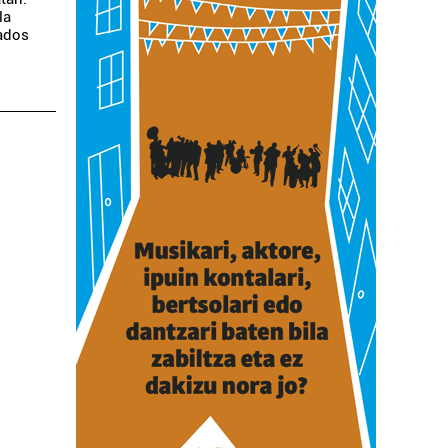
la
 ados