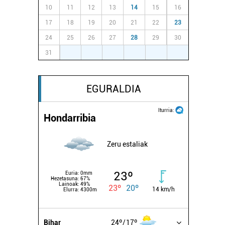
10
11
12
13
14
15
16
17
18
19
20
21
22
23
24
25
26
27
28
29
30
31
1
2
3
4
5
6
EGURALDIA
Iturria:
Hondarribia
Zeru estaliak
23º
Euria:
0mm
Hezetasuna:
67%
Lainoak:
49%
23º
20º
14 km/h
Elurra:
4300m
Bihar
24º
17º