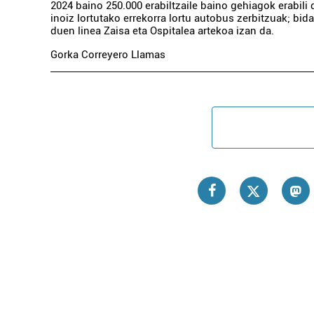
2024 baino 250.000 erabiltzaile baino gehiagok erabili 
inoiz lortutako errekorra lortu autobus zerbitzuak; bida
duen linea Zaisa eta Ospitalea artekoa izan da.
Gorka Correyero Llamas