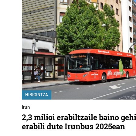
HIRIGINTZA
Irun
2,3 milioi erabiltzaile baino ge
erabili dute Irunbus 2025ean