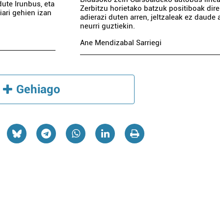
dute Irunbus, eta
Zerbitzu horietako batzuk positiboak dire
iari gehien izan
adierazi duten arren, jeltzaleak ez daude
neurri guztiekin.
Ane Mendizabal Sarriegi
Gehiago