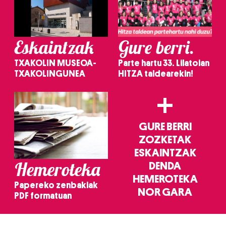
Eskaintzak
Gure berri.
TXAKOLIN MUSEOA-
Parte hartu 33. Lilatoian
TXAKOLINGUNEA
HITZA taldearekin!
+
GURE BERRI
ZOZKETAK
ESKAINTZAK
Hemeroteka
DENDA
HEMEROTEKA
Papereko zenbakiak
NOR GARA
PDF formatuan