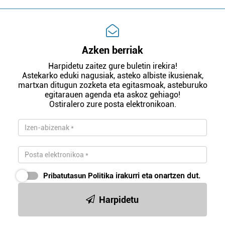
Azken berriak
Harpidetu zaitez gure buletin irekira!
Astekarko eduki nagusiak, asteko albiste ikusienak,
martxan ditugun zozketa eta egitasmoak, asteburuko
egitarauen agenda eta askoz gehiago!
Ostiralero zure posta elektronikoan.
Pribatutasun Politika
irakurri eta onartzen dut.
Harpidetu