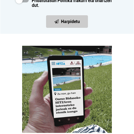
Pribatutasun Politika
irakurri eta onartzen
dut.
Harpidetu