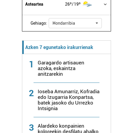
Asteartea
26º
19º
Gehiago:
Hondarribia
Azken 7 egunetako irakurrienak
1
Garagardo artisauen
azoka, eskaintza
anitzarekin
2
Ioseba Amunarriz, Kofradia
edo Izugarria Konpartsa,
batek jasoko du Urrezko
Intsignia
3
Alardeko konpainien
koloreekin desfilatu ahalko