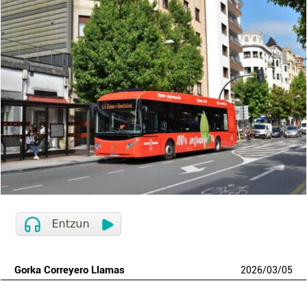
Gorka Correyero Llamas
2026
/
03
/
05