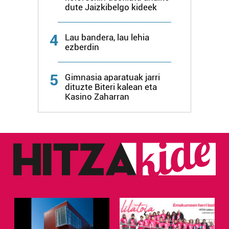
dute Jaizkibelgo kideek
4
Lau bandera, lau lehia
ezberdin
5
Gimnasia aparatuak jarri
dituzte Biteri kalean eta
Kasino Zaharran