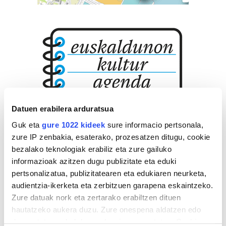
Datuen erabilera arduratsua
Guk eta
gure 1022 kideek
sure informacio pertsonala,
zure IP zenbakia, esaterako, prozesatzen ditugu, cookie
bezalako teknologiak erabiliz eta zure gailuko
informazioak azitzen dugu publizitate eta eduki
pertsonalizatua, publizitatearen eta edukiaren neurketa,
audientzia-ikerketa eta zerbitzuen garapena eskaintzeko.
Zure datuak nork eta zertarako erabiltzen dituen
hautatzeko aukera duzu. Zure onespena aldatzen edo
deuseztatzen ahal duzu edozein momentutan, Cookie