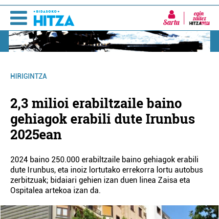
Sartu
HIRIGINTZA
2,3 milioi erabiltzaile baino
gehiagok erabili dute Irunbus
2025ean
2024 baino 250.000 erabiltzaile baino gehiagok erabili
dute Irunbus, eta inoiz lortutako errekorra lortu autobus
zerbitzuak; bidaiari gehien izan duen linea Zaisa eta
Ospitalea artekoa izan da.