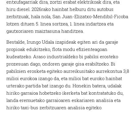
entxufagarriak dira, zortzi erabat elektrikoak dira, eta
hiru diesel. 2026rako hainbat helburu ditu autobus
zerbitzuak, hala nola, San Juan-Elizatxo-Mendibil-Ficoba
lotzen dituen 5. linea sortzea, 1. linea indartzea eta
gautxoriaren maiztasuna handitzea.
Bestalde, Irungo Udala izapideak egiten ari da garaje
propioak edukitzeko, flota modu efizienteagoan
kudeatzeko. Araso industrialdeko bi pabiloi erosteko
prozesuan dago, ondoren garaje gisa erabiltzeko. Bi
pabiloien erosketa egiteko aurreikusitako aurrekontua 3,8
milioi eurokoa izango da, eta milioi bat euroko hainbat
urterako partida bat izango du. Honekin batera, udalak
hiriko garraioa hobetzeko ikerketa bat kontratatuko du,
landa eremuetako garraioaren eskariaren analisia eta
hiriko taxi-bus zerbitzuaren analisia egiteko.