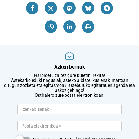
Azken berriak
Harpidetu zaitez gure buletin irekira!
Astekarko eduki nagusiak, asteko albiste ikusienak, martxan
ditugun zozketa eta egitasmoak, asteburuko egitarauen agenda eta
askoz gehiago!
Ostiralero zure posta elektronikoan.