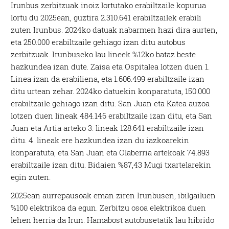
Irunbus zerbitzuak inoiz lortutako erabiltzaile kopurua
lortu du 2025ean, guztira 2.310.641 erabiltzailek erabili
zuten Irunbus. 2024ko datuak nabarmen hazi dira aurten,
eta 250.000 erabiltzaile gehiago izan ditu autobus
zerbitzuak. Irunbuseko lau lineek %12ko bataz beste
hazkundea izan dute. Zaisa eta Ospitalea lotzen duen 1.
Linea izan da erabiliena, eta 1.606.499 erabiltzaile izan
ditu urtean zehar. 2024ko datuekin konparatuta, 150.000
erabiltzaile gehiago izan ditu. San Juan eta Katea auzoa
lotzen duen lineak 484.146 erabiltzaile izan ditu, eta San
Juan eta Artia arteko 3. lineak 128.641 erabiltzaile izan
ditu. 4. lineak ere hazkundea izan du iazkoarekin
konparatuta, eta San Juan eta Olaberria artekoak 74.893
erabiltzaile izan ditu. Bidaien %87,43 Mugi txartelarekin
egin zuten.
2025ean aurrepausoak eman ziren Irunbusen, ibilgailuen
%100 elektrikoa da egun. Zerbitzu osoa elektrikoa duen
lehen herria da Irun. Hamabost autobusetatik lau hibrido