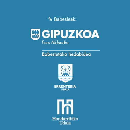
Babesleak: