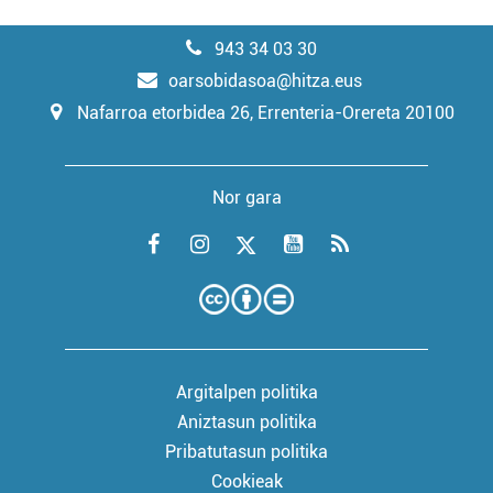
943 34 03 30
oarsobidasoa@hitza.eus
Nafarroa etorbidea 26, Errenteria-Orereta 20100
Nor gara
Argitalpen politika
Aniztasun politika
Pribatutasun politika
Cookieak