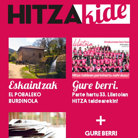
Eskaintzak
Gure berri.
EL POBALEKO
Parte hartu 33. Lilatoian
BURDINOLA
HITZA taldearekin!
+
GURE BERRI