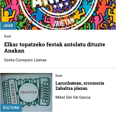
JAIAK
Irun
Elkar topatzeko festak antolatu dituzte
Anakan
Gorka Correyero Llamas
Irun
Larunbatean, erromeria
Zabaltza plazan
Mikel Del Val Garcia
KULTURA