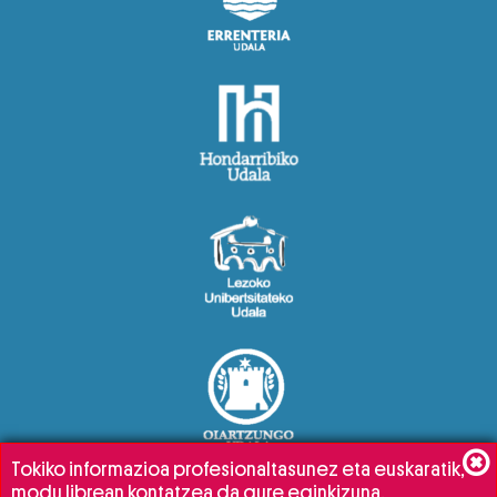
Tokiko informazioa profesionaltasunez eta euskaratik,
modu librean kontatzea da gure eginkizuna.