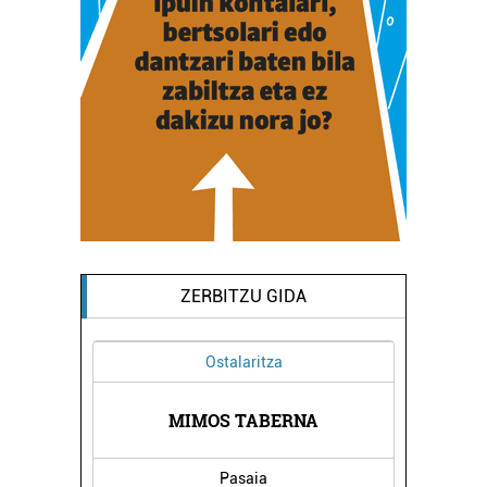
ZERBITZU GIDA
Ostalaritza
Ikas
KOLDO MIT
MIMOS TABERNA
IKAS
Pasaia
Errente