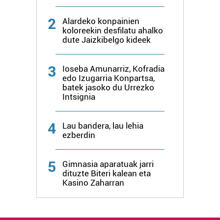
2
Lortu zure datu pertsonalak prozesatzeko moduari
Alardeko konpainien
koloreekin desfilatu ahalko
buruzko informazio gehiago eta ezarri zure lehentasunak
dute Jaizkibelgo kideek
datuen atalean. Edozein unetan alda edo ken dezakezu
zure baimena Cookieen adierazpenean.
3
Ioseba Amunarriz, Kofradia
edo Izugarria Konpartsa,
Webgune honek cookie propioak eta hirugarrenen cookie-
batek jasoko du Urrezko
fitxategiak erabiltzen ditu. Zure esperientzia eta
Intsignia
zerbitzuak hobetzeko asmoz, cookie teknologiaz
baliatzen gara. Ohar hau onartuz gero, teknologia hori
4
Lau bandera, lau lehia
erabiltzeko baimen esplizitua ematen diguzu.
Gehiago
ezberdin
irakurri
5
Gimnasia aparatuak jarri
dituzte Biteri kalean eta
Kasino Zaharran