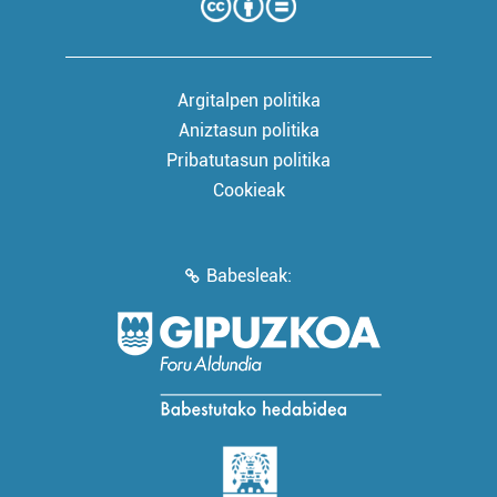
Argitalpen politika
Aniztasun politika
Pribatutasun politika
Cookieak
Babesleak: