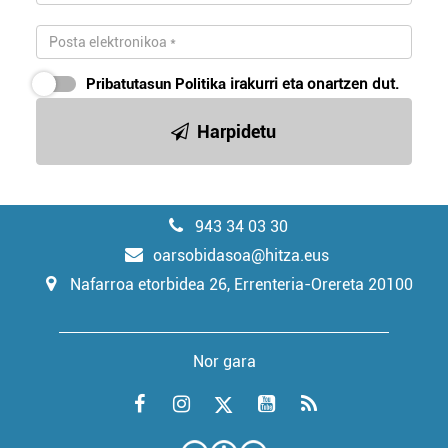
Pribatutasun Politika
irakurri eta onartzen dut.
Harpidetu
943 34 03 30
oarsobidasoa@hitza.eus
Nafarroa etorbidea 26, Errenteria-Orereta 20100
Nor gara