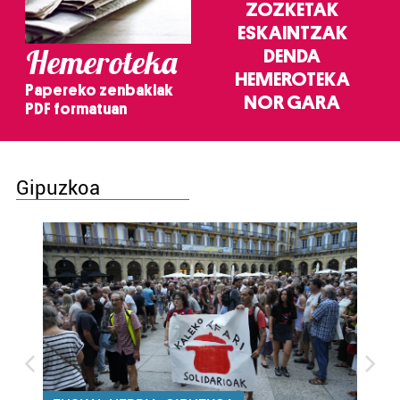
ZOZKETAK
ESKAINTZAK
Hemeroteka
DENDA
HEMEROTEKA
Papereko zenbakiak
NOR GARA
PDF formatuan
Gipuzkoa