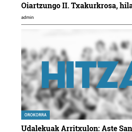
Oiartzungo II. Txakurkrosa, hil
admin
OROKORRA
Udalekuak Arritxulon: Aste San