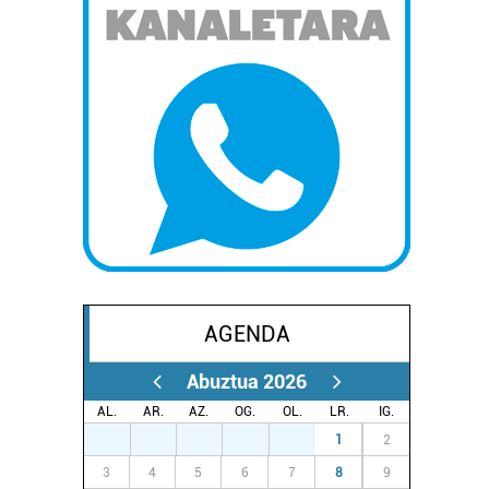
AGENDA
Abuztua 2026
AL.
AR.
AZ.
OG.
OL.
LR.
IG.
27
28
29
30
31
1
2
3
4
5
6
7
8
9