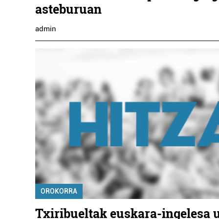
asteburuan
admin
HON
OROKORRA
Txiribueltak euskara-ingelesa 