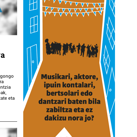
ra
egongo
ra
entzia
ak,
ate eta