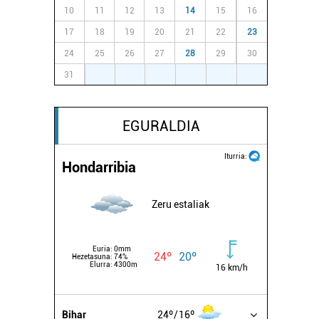
10
11
12
13
14
15
16
17
18
19
20
21
22
23
24
25
26
27
28
29
30
31
1
2
3
4
5
6
EGURALDIA
Iturria:
Hondarribia
Zeru estaliak
Euria:
0mm
24º
20º
Hezetasuna:
74%
Elurra:
4300m
16 km/h
Bihar
24º
16º