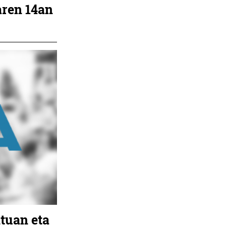
aren 14an
tuan eta