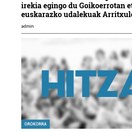
irekia egingo du Goikoerrotan e
euskarazko udalekuak Arritxu
admin
OROKORRA