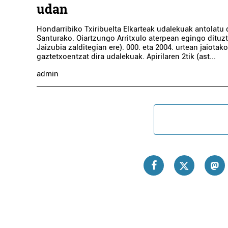
udan
Hondarribiko Txiribuelta Elkarteak udalekuak antolatu 
Santurako. Oiartzungo Arritxulo aterpean egingo dituzt
Jaizubia zalditegian ere). 000. eta 2004. urtean jaiotak
gaztetxoentzat dira udalekuak. Apirilaren 2tik (ast...
admin