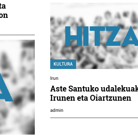
ta
lon
KULTURA
Irun
Aste Santuko udalekua
Irunen eta Oiartzunen
admin