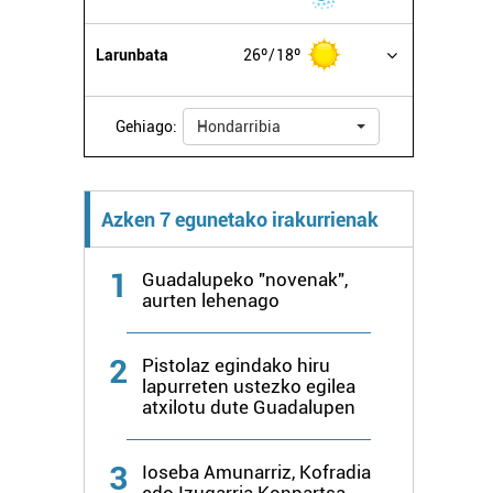
Larunbata
26º
18º
Gehiago:
Hondarribia
Azken 7 egunetako irakurrienak
1
Guadalupeko "novenak",
aurten lehenago
2
Pistolaz egindako hiru
lapurreten ustezko egilea
atxilotu dute Guadalupen
3
Ioseba Amunarriz, Kofradia