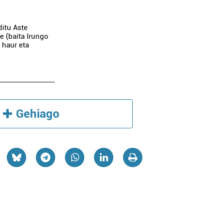
ditu Aste
e (baita Irungo
o haur eta
Gehiago