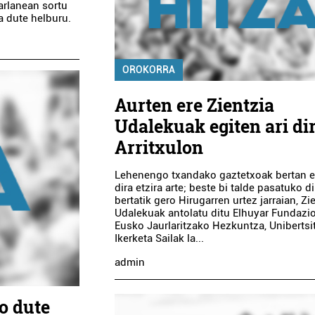
arlanean sortu
a dute helburu.
OROKORRA
Aurten ere Zientzia
Udalekuak egiten ari di
Arritxulon
Lehenengo txandako gaztetxoak bertan 
dira etzira arte; beste bi talde pasatuko di
bertatik gero Hirugarren urtez jarraian, Zi
Udalekuak antolatu ditu Elhuyar Fundazio
Eusko Jaurlaritzako Hezkuntza, Unibertsit
Ikerketa Sailak la...
admin
o dute