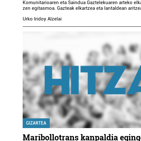
Komunitarioaren eta Saindua Gaztelekuaren arteko elk
zen egitasmoa. Gazteak elkartzea eta lantaldean aritze
Urko Iridoy Alzelai
GIZARTEA
Maribollotrans kanpaldia eging