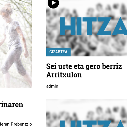
GIZARTEA
Sei urte eta gero berriz
Arritxulon
admin
rinaren
sieran Prebentzio