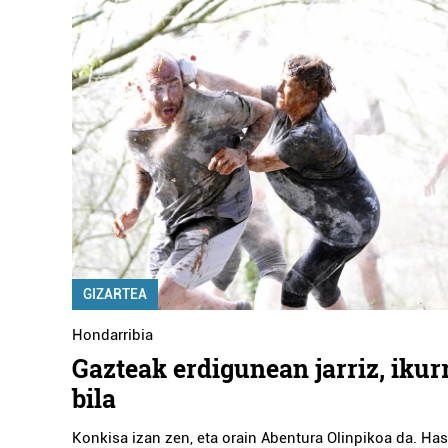
GIZARTEA
Hondarribia
Gazteak erdigunean jarriz, ikur
bila
Konkisa izan zen, eta orain Abentura Olinpikoa da. Ha