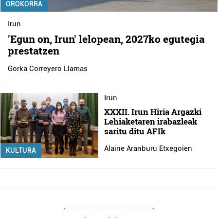
OROKORRA
Irun
'Egun on, Irun' lelopean, 2027ko egutegia
prestatzen
Gorka Correyero Llamas
Irun
XXXII. Irun Hiria Argazki
Lehiaketaren irabazleak
saritu ditu AFIk
Alaine Aranburu Etxegoien
KULTURA