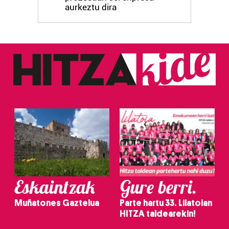
fitxategiak erabiltzen ditu. Zure esperientzia eta
aurkeztu dira
zerbitzuak hobetzeko asmoz, cookie teknologiaz
baliatzen gara. Ohar hau onartuz gero, teknologia hori
erabiltzeko baimen esplizitua ematen diguzu.
Gehiago
irakurri
Eskaintzak
Gure berri.
Muñatones Gaztelua
Parte hartu 33. Lilatoian
HITZA taldearekin!