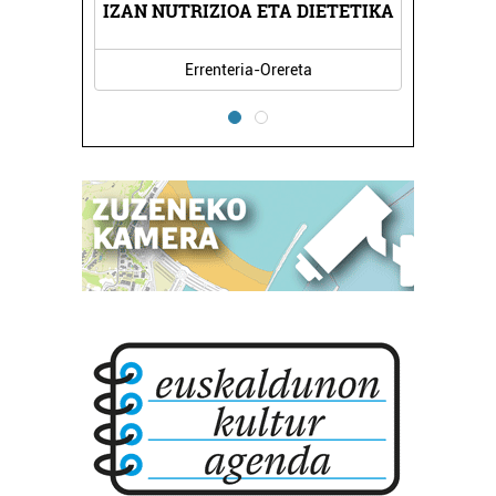
TXEA
IZAN NUTRIZIOA ETA DIETETIKA
TEL
Errenteria-Orereta