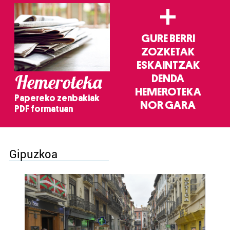
+
GURE BERRI
ZOZKETAK
ESKAINTZAK
Hemeroteka
DENDA
HEMEROTEKA
Papereko zenbakiak
NOR GARA
PDF formatuan
Gipuzkoa