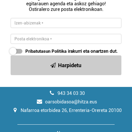
egitarauen agenda eta askoz gehiago!
Ostiralero zure posta elektronikoan.
Pribatutasun Politika
irakurri eta onartzen dut.
Harpidetu
943 34 03 30
oarsobidasoa@hitza.eus
Nafarroa etorbidea 26, Errenteria-Orereta 20100