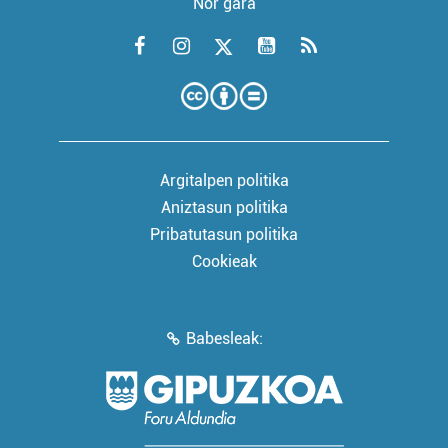
Nor gara
Argitalpen politika
Aniztasun politika
Pribatutasun politika
Cookieak
Babesleak: