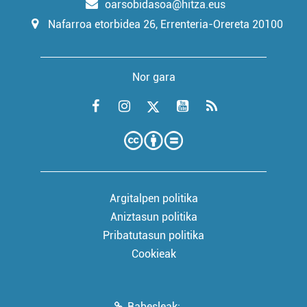
oarsobidasoa@hitza.eus
Nafarroa etorbidea 26, Errenteria-Orereta 20100
Nor gara
Argitalpen politika
Aniztasun politika
Pribatutasun politika
Cookieak
Babesleak: