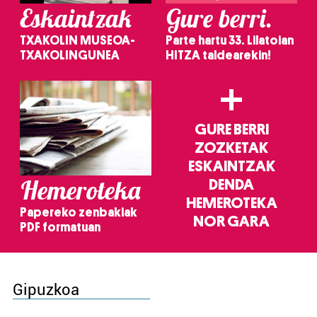
Eskaintzak
Gure berri.
TXAKOLIN MUSEOA-
Parte hartu 33. Lilatoian
TXAKOLINGUNEA
HITZA taldearekin!
+
GURE BERRI
ZOZKETAK
ESKAINTZAK
Hemeroteka
DENDA
HEMEROTEKA
Papereko zenbakiak
NOR GARA
PDF formatuan
Gipuzkoa