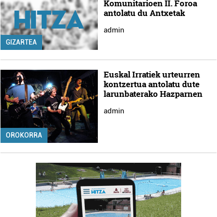
Komunitarioen II. Foroa
antolatu du Antxetak
admin
GIZARTEA
Euskal Irratiek urteurren
kontzertua antolatu dute
larunbaterako Hazparnen
admin
OROKORRA