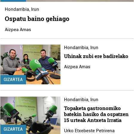
Hondarribia
,
Irun
Ospatu baino gehiago
Aizpea Amas
Hondarribia
,
Irun
Uhinak zubi ere badirelako
Aizpea Amas
GIZARTEA
Hondarribia
,
Irun
Topaketa gastronomiko
batekin hasiko da ospatzen
15 urteak Antxeta Irratia
GIZARTEA
Urko Etxebeste Petrirena