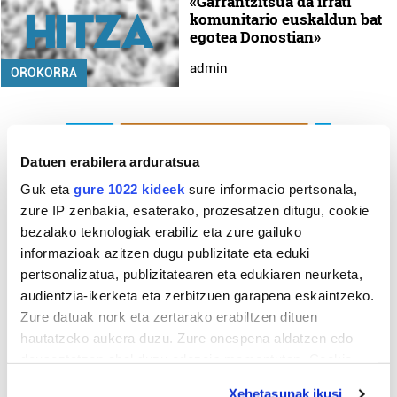
«Garrantzitsua da irrati
komunitario euskaldun bat
egotea Donostian»
admin
OROKORRA
Datuen erabilera arduratsua
Guk eta
gure 1022 kideek
sure informacio pertsonala,
zure IP zenbakia, esaterako, prozesatzen ditugu, cookie
bezalako teknologiak erabiliz eta zure gailuko
informazioak azitzen dugu publizitate eta eduki
pertsonalizatua, publizitatearen eta edukiaren neurketa,
audientzia-ikerketa eta zerbitzuen garapena eskaintzeko.
Zure datuak nork eta zertarako erabiltzen dituen
hautatzeko aukera duzu. Zure onespena aldatzen edo
deuseztatzen ahal duzu edozein momentutan, Cookie
deklaraziotik edo Privacy triggerean klikatuz.
Xehetasunak ikusi