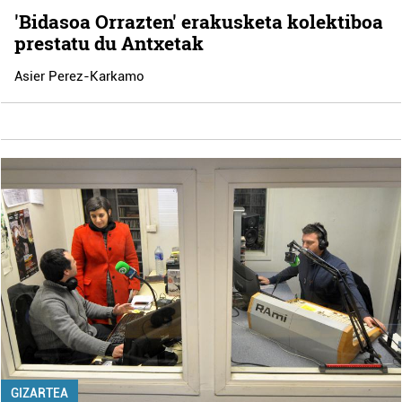
'Bidasoa Orrazten' erakusketa kolektiboa
prestatu du Antxetak
Asier Perez-Karkamo
GIZARTEA