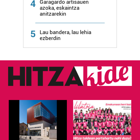
4
Garagardo artisauen
azoka, eskaintza
anitzarekin
5
Lau bandera, lau lehia
ezberdin