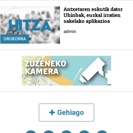
Antxetaren eskutik dator
Uhinbak, euskal irratien
sakelako aplikazioa
admin
OROKORRA
Gehiago