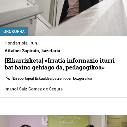
OROKORRA
Hondarribia
,
Irun
Aitziber Zapirain, kazetaria
[Elkarrizketa] «Irratia informazio iturri
bat baino gehiago da, pedagogikoa»
[Erreportajea] Eskualdea batzen duen bozgorailua
Imanol Saiz Gomez de Segura