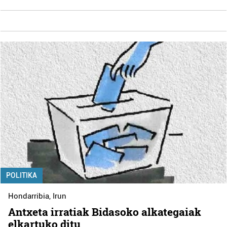
POLITIKA
Hondarribia
,
Irun
Antxeta irratiak Bidasoko alkategaiak
elkartuko ditu