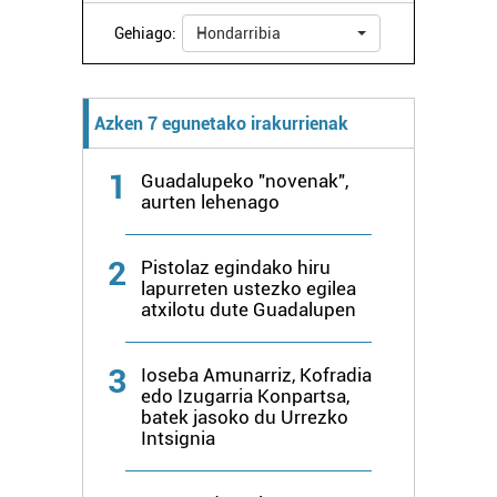
Gehiago:
Hondarribia
Azken 7 egunetako irakurrienak
1
Guadalupeko "novenak",
aurten lehenago
2
Pistolaz egindako hiru
lapurreten ustezko egilea
atxilotu dute Guadalupen
3
Ioseba Amunarriz, Kofradia
edo Izugarria Konpartsa,
batek jasoko du Urrezko
Intsignia