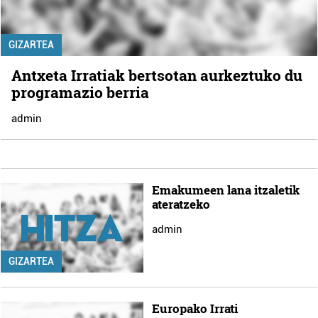
GIZARTEA
Antxeta Irratiak bertsotan aurkeztuko du
programazio berria
admin
Emakumeen lana itzaletik
ateratzeko
admin
GIZARTEA
Europako Irrati