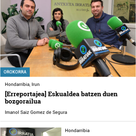
OROKORRA
Hondarribia
,
Irun
[Erreportajea] Eskualdea batzen duen
bozgorailua
Imanol Saiz Gomez de Segura
Hondarribia