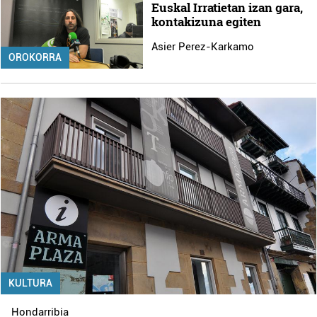
Euskal Irratietan izan gara,
kontakizuna egiten
Asier Perez-Karkamo
OROKORRA
KULTURA
Hondarribia