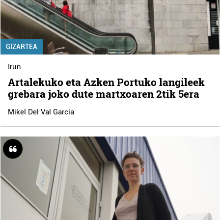
GIZARTEA
Irun
Artalekuko eta Azken Portuko langileek
grebara joko dute martxoaren 2tik 5era
Mikel Del Val Garcia