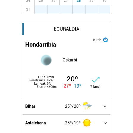
24
25
26
27
28
29
30
31
1
2
3
4
5
6
EGURALDIA
Iturria:
Hondarribia
Oskarbi
20º
Euria:
0mm
Hezetasuna:
92%
Lainoak:
0%
27º
19º
7 km/h
Elurra:
4400m
Bihar
25º
20º
Astelehena
25º
19º