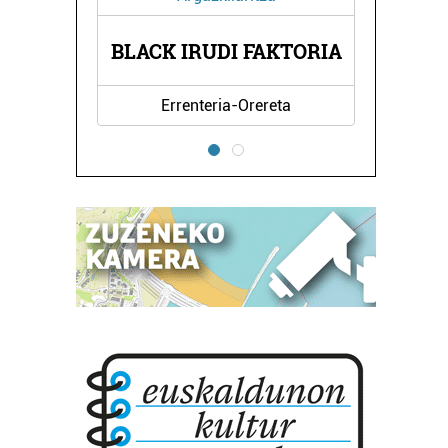
MINBARIK FISIOTERAPIA
DI FAKTORIA
ZENTROA
ria-Orereta
Irun