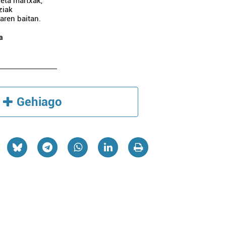
leta martxak,
ziak
uaren baitan.
a
Gehiago