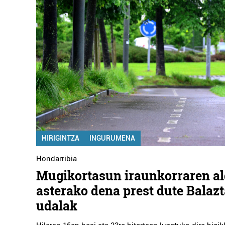
HIRIGINTZA
INGURUMENA
Hondarribia
Mugikortasun iraunkorraren a
asterako dena prest dute Balazt
udalak