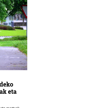
ldeko
ak eta