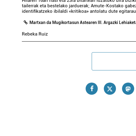
Hilaren 16an hasi eta 23ra bitartean luzatuko dira bizik
tailerrak eta bestelako jarduerak; Amute-Kostako gabe
identifikatzeko ibilaldi «kritikoa» antolatu dute egitara
Martxan da Mugikortasun Astearen III. Argazki Lehiaket
Rebeka Ruiz