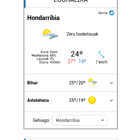
Iturria:
Hondarribia
Zeru hodeitsuak
24º
Euria:
0mm
Hezetasuna:
68%
Lainoak:
0%
27º
19º
7 km/h
Elurra:
4300m
Bihar
25º
20º
Astelehena
25º
19º
Gehiago:
Hondarribia