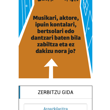
ZERBITZU GIDA
kilaritza
Osasungintza