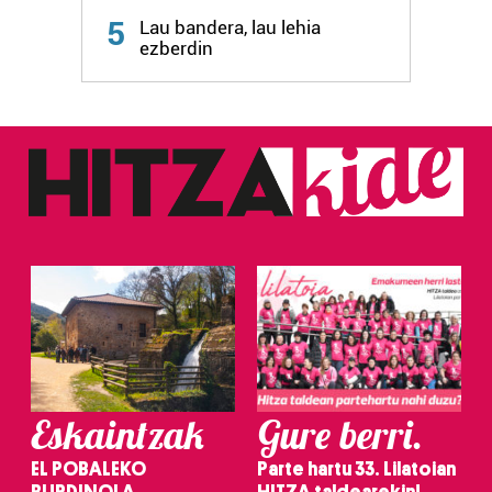
5
Lau bandera, lau lehia
ezberdin
Eskaintzak
Gure berri.
EL POBALEKO
Parte hartu 33. Lilatoian