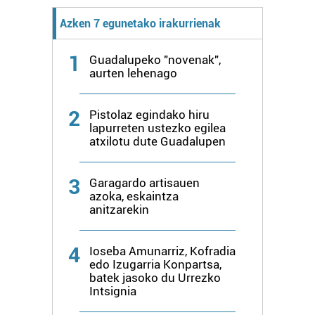
Azken 7 egunetako irakurrienak
1
Guadalupeko "novenak",
aurten lehenago
2
Pistolaz egindako hiru
lapurreten ustezko egilea
atxilotu dute Guadalupen
3
Garagardo artisauen
azoka, eskaintza
anitzarekin
4
Ioseba Amunarriz, Kofradia
edo Izugarria Konpartsa,
batek jasoko du Urrezko
Intsignia