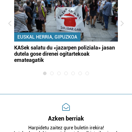
EUSKAL HERRIA, GIPUZKOA
KASek salatu du «jazarpen poliziala» jasan
Pa
dutela gose direnei ogitartekoak
da
emateagatik
«s
Azken berriak
Harpidetu zaitez gure buletin irekira!