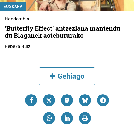
EUSKARA
Hondarribia
'Butterfly Effect' antzezlana mantendu
du Blaganek astebururako
Rebeka Ruiz
Gehiago