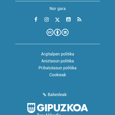
Nor gara
Argitalpen politika
Aniztasun politika
Pribatutasun politika
Cookieak
Babesleak: