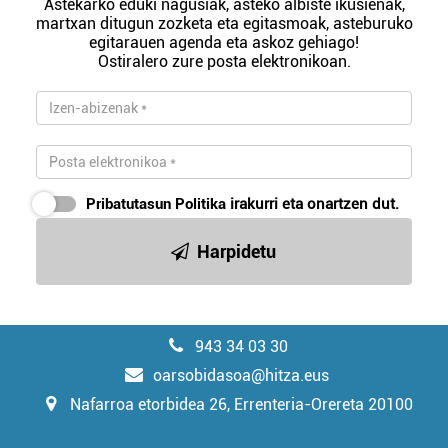
Astekarko eduki nagusiak, asteko albiste ikusienak,
martxan ditugun zozketa eta egitasmoak, asteburuko
egitarauen agenda eta askoz gehiago!
Ostiralero zure posta elektronikoan.
Pribatutasun Politika
irakurri eta onartzen dut.
Harpidetu
943 34 03 30
oarsobidasoa@hitza.eus
Nafarroa etorbidea 26, Errenteria-Orereta 20100