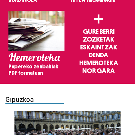
BURDINOLA
HITZA taldearekin!
+
GURE BERRI
ZOZKETAK
ESKAINTZAK
Hemeroteka
DENDA
HEMEROTEKA
Papereko zenbakiak
NOR GARA
PDF formatuan
Gipuzkoa