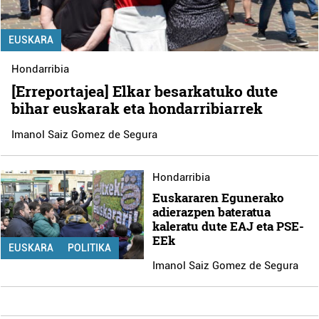
EUSKARA
Hondarribia
[Erreportajea] Elkar besarkatuko dute
bihar euskarak eta hondarribiarrek
Imanol Saiz Gomez de Segura
Hondarribia
Euskararen Egunerako
adierazpen bateratua
kaleratu dute EAJ eta PSE-
EEk
EUSKARA
POLITIKA
Imanol Saiz Gomez de Segura