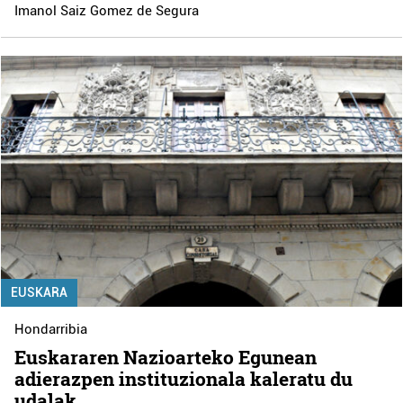
Imanol Saiz Gomez de Segura
EUSKARA
Hondarribia
Euskararen Nazioarteko Egunean
adierazpen instituzionala kaleratu du
udalak