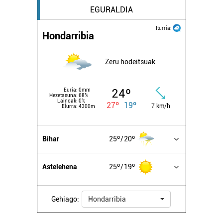
EGURALDIA
Iturria:
Hondarribia
Zeru hodeitsuak
24º
Euria:
0mm
Hezetasuna:
68%
Lainoak:
0%
27º
19º
7 km/h
Elurra:
4300m
Bihar
25º
20º
Astelehena
25º
19º
Gehiago:
Hondarribia