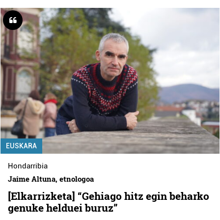
EUSKARA
Hondarribia
Jaime Altuna, etnologoa
[Elkarrizketa] “Gehiago hitz egin beharko
genuke helduei buruz”