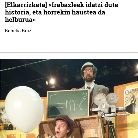
[Elkarrizketa] «Irabazleek idatzi dute
historia, eta horrekin haustea da
helburua»
Rebeka Ruiz