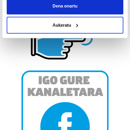
Collect information about your geographical
Dena onartu
location which can be accurate to within several
meters
Aukeratu
Identify your device by actively scanning it for
specific characteristics (fingerprinting)
Find out more about how your personal data is processed
and set your preferences in the
details section
.
Guk eta gure bazkideek zure datu pertsonalak
prozesatzen ditugu, zure IP zenbakia, besteak beste,
teknologia erabiliz, cookieak adibidez, iragarki eta eduki
pertsonalizatuak eskaintzeko, iragarkiak eta edukia
neurtzeko, jendeari buruzko informazioa biltzeko eta
produktuak garatzeko. Zure datuak nork eta zertarako
erabiltzen dituen hauta dezakezu.
Bazkide batzuek ez dizute baimenik eskatzen, eta beren
interes komertzial legitimoetan babesten dira. Ikusi gure