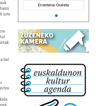
tzuk
Errenteria-Orereta
ubaloi
6 urte
koa
tut
ketak
la bat
tu
gutza
kala
rrek.