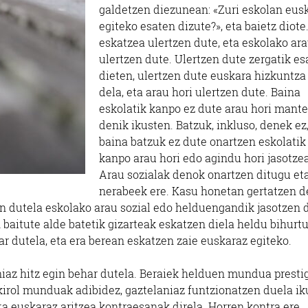
galdetzen diezunean: «Zuri eskolan eus
egiteko esaten dizute?», eta baietz diote
eskatzea ulertzen dute, eta eskolako ara
ulertzen dute. Ulertzen dute zergatik es
dieten, ulertzen dute euskara hizkuntza
dela, eta arau hori ulertzen dute. Baina
eskolatik kanpo ez dute arau hori mant
denik ikusten. Batzuk, inkluso, denek ez
baina batzuk ez dute onartzen eskolatik
kanpo arau hori edo agindu hori jasotzea
Arau sozialak denok onartzen ditugu et
nerabeek ere. Kasu honetan gertatzen 
ten dutela eskolako arau sozial edo helduengandik jasotzen 
n baitute alde batetik gizarteak eskatzen diela heldu bihurt
ar dutela, eta era berean eskatzen zaie euskaraz egiteko.
niaz hitz egin behar dutela. Beraiek helduen mundua presti
irol munduak adibidez, gaztelaniaz funtzionatzen duela ik
ta euskaraz aritzea kontraesanak direla. Horren kontra ere