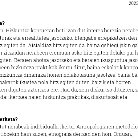
202
a?
n. Hizkuntza kontuetan beti izan dut interes berezia nerab
turak eta errealitatea jasotzeko. Etengabe errepikatzen den
tz egiten da. Aisialdiaz hitz egiten da, baina gehiegi jakin g
zen zitzaidan nerabeen eremuan asko hitz egiten delako gai h
egiten. Beraien ahotsa jasotzeko eta beraien ikuspuntua jas
een hizkuntza praktikak ikertu ditut, baina eskolatik kanpo
izkuntza dinamika horien nolakotasuna jasotzea, baina ba
akarrik ikustea nola hitz egiten duten, baizik eta horren
en diguten aztertzea ere. Hau da, zein diskurtso dituzten, 
n da: ikertzea haien hizkuntza praktikak, diskurtsoak eta
Aholkularitza
Tailerrak
kerketa?
JASO FINKEN
FERNANDO
ditut nerabeak indibidualki ikertu. Antropologiaren metodolo
DMINISTRAZIOAK
KARROZERIAK
atiboekin hain zuzen, etnografia deitzen den hori. Orduan,