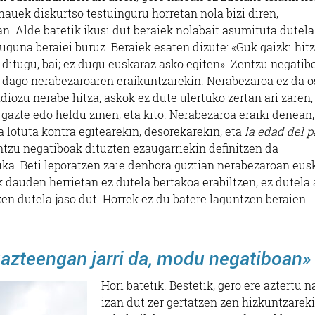
auek diskurtso testuinguru horretan nola bizi diren,
n. Alde batetik ikusi dut beraiek nolabait asumituta dutela
uguna beraiei buruz. Beraiek esaten dizute: «Guk gaizki hitz
ditugu, bai; ez dugu euskaraz asko egiten». Zentzu negatibo
ta dago nerabezaroaren eraikuntzarekin. Nerabezaroa ez da o
diozu nerabe hitza, askok ez dute ulertuko zertan ari zaren,
, gazte edo heldu zinen, eta kito. Nerabezaroa eraiki denean,
a lotuta kontra egitearekin, desorekarekin, eta
la edad del 
ntzu negatiboak dituzten ezaugarriekin definitzen da
uka. Beti leporatzen zaie denbora guztian nerabezaroan eus
k dauden herrietan ez dutela bertakoa erabiltzen, ez dutela 
zen dutela jaso dut. Horrek ez du batere laguntzen beraien
gazteengan jarri da, modu negatiboan»
Hori batetik. Bestetik, gero ere aztertu n
izan dut zer gertatzen zen hizkuntzarek