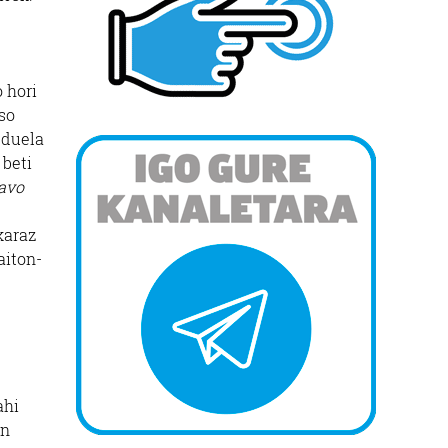
 hori
so
 duela
 beti
pavo
karaz
aiton-
ahi
in