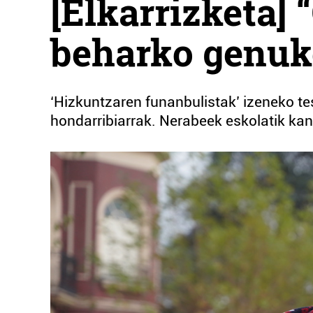
[Elkarrizketa] 
beharko genuk
‘Hizkuntzaren funanbulistak’ izeneko te
hondarribiarrak. Nerabeek eskolatik kanp