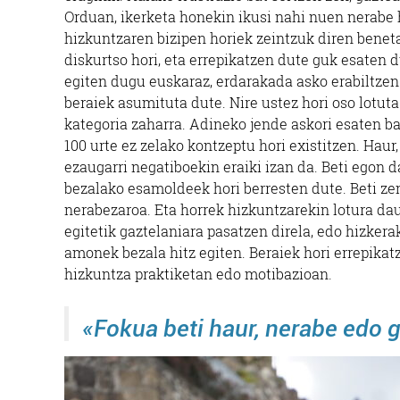
Orduan, ikerketa honekin ikusi nahi nuen nerabe h
hizkuntzaren bizipen horiek zeintzuk diren beneta
diskurtso hori, eta errepikatzen dute guk esaten d
egiten dugu euskaraz, erdarakada asko erabiltzen 
beraiek asumituta dute. Nire ustez hori oso lotu
kategoria zaharra. Adineko jende askori esaten ba
100 urte ez zelako kontzeptu hori existitzen. Haur
ezaugarri negatiboekin eraiki izan da. Beti egon d
bezalako esamoldeek hori berresten dute. Beti ze
nerabezaroa. Eta horrek hizkuntzarekin lotura da
egitetik gaztelaniara pasatzen direla, edo hizkera
amonek bezala hitz egiten. Beraiek hori errepikat
hizkuntza praktiketan edo motibazioan.
«Fokua beti haur, nerabe edo 