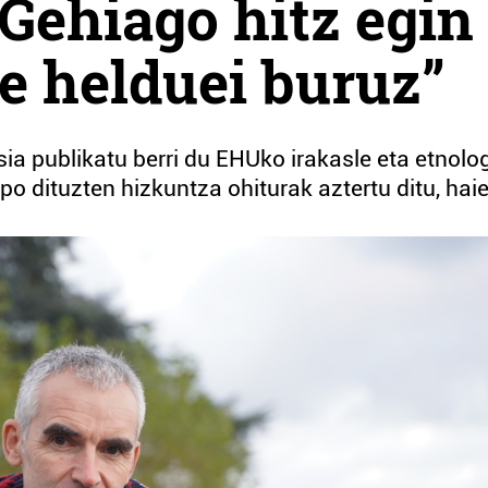
“Gehiago hitz egin
e helduei buruz”
sia publikatu berri du EHUko irakasle eta etnolo
o dituzten hizkuntza ohiturak aztertu ditu, haie