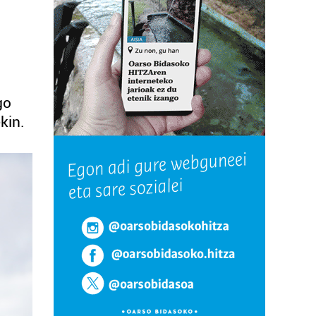
go
kin.