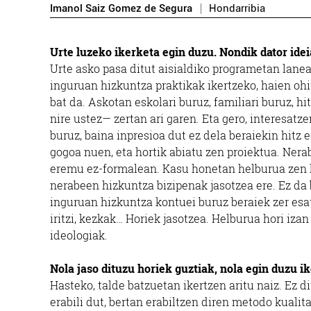
Imanol Saiz Gomez de Segura
Hondarribia
Urte luzeko ikerketa egin duzu. Nondik dator idei
Urte asko pasa ditut aisialdiko programetan lanea
inguruan hizkuntza praktikak ikertzeko, haien ohi
bat da. Askotan eskolari buruz, familiari buruz, hi
nire ustez— zertan ari garen. Eta gero, interesat
buruz, baina inpresioa dut ez dela beraiekin hitz 
gogoa nuen, eta hortik abiatu zen proiektua. Nerab
eremu ez-formalean. Kasu honetan helburua zen h
nerabeen hizkuntza bizipenak jasotzea ere. Ez da b
inguruan hizkuntza kontuei buruz beraiek zer esat
iritzi, kezkak… Horiek jasotzea. Helburua hori iza
ideologiak.
Tailerrak
Nola jaso dituzu horiek guztiak, nola egin duzu i
FERNANDO
Hasteko, talde batzuetan ikertzen aritu naiz. Ez 
KARROZERIAK
A
erabili dut, bertan erabiltzen diren metodo kualit