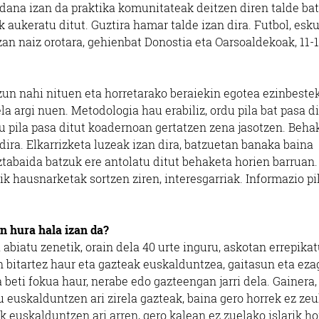
dana izan da praktika komunitateak deitzen diren talde ba
Errenteria-Orereta
Oiartzun
 aukeratu ditut. Guztira hamar talde izan dira. Futbol, esk
zan naiz orotara, gehienbat Donostia eta Oarsoaldekoak, 11-1
zun nahi nituen eta horretarako beraiekin egotea ezinbeste
a argi nuen. Metodologia hau erabiliz, ordu pila bat pasa di
pila pasa ditut koadernoan gertatzen zena jasotzen. Beha
n dira. Elkarrizketa luzeak izan dira, batzuetan banaka baina
ztabaida batzuk ere antolatu ditut behaketa horien barruan.
k hausnarketak sortzen ziren, interesgarriak. Informazio pi
n hura hala izan da?
abiatu zenetik, orain dela 40 urte inguru, askotan errepika
 bitartez haur eta gazteak euskalduntzea, gaitasun eta eza
a beti fokua haur, nerabe edo gazteengan jarri dela. Gainera,
euskalduntzen ari zirela gazteak, baina gero horrek ez zeu
ak euskalduntzen ari arren, gero kalean ez zuelako islarik ho