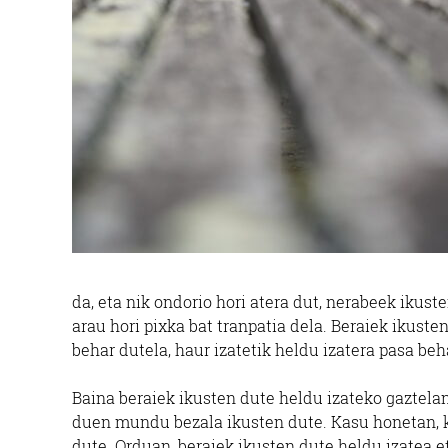
da, eta nik ondorio hori atera dut, nerabeek ikus
arau hori pixka bat tranpatia dela. Beraiek ikuste
behar dutela, haur izatetik heldu izatera pasa beh
Baina beraiek ikusten dute heldu izateko gaztela
duen mundu bezala ikusten dute. Kasu honetan, k
dute. Orduan, beraiek ikusten dute heldu izatea e