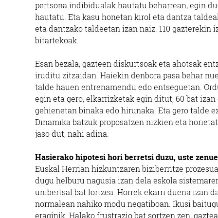
pertsona indibidualak hautatu beharrean, egin du
Oiartzun
hautatu. Eta kasu honetan kirol eta dantza taldeak
eta dantzako taldeetan izan naiz. 110 gazterekin i
bitartekoak.
Esan bezala, gazteen diskurtsoak eta ahotsak ent
iruditu zitzaidan. Haiekin denbora pasa behar nuel
talde hauen entrenamendu edo entseguetan. Ordu 
egin eta gero, elkarrizketak egin ditut, 60 bat iza
gehienetan binaka edo hirunaka. Eta gero talde e
Dinamika batzuk proposatzen nizkien eta horietati
jaso dut, nahi adina.
Hasierako hipotesi hori berretsi duzu, uste zenue
Euskal Herrian hizkuntzaren biziberritze prozesua 
dugu helburu nagusia izan dela eskola sistemaren
unibertsal bat lortzea. Horrek ekarri duena izan d
normalean nahiko modu negatiboan. Ikusi baitugu 
eraginik. Halako frustrazio bat sortzen zen, gazte