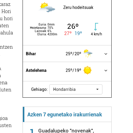
karaz
Zeru hodeitsuak
. Hori
u hori
26º
aten
Euria:
0mm
Hezetasuna:
70%
Lainoak:
6%
 ahula
27º
19º
4 km/h
Elurra:
4200m
entzen
,
Bihar
25º
20º
.
Astelehena
25º
19º
a
dena
duten
Gehiago:
Hondarribia
u
Azken 7 egunetako irakurrienak
gioa
usten
1
Guadalupeko "novenak",