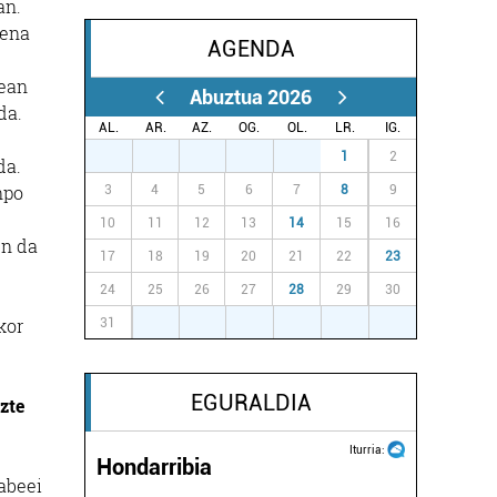
an.
dena
AGENDA
lean
Abuztua 2026
da.
AL.
AR.
AZ.
OG.
OL.
LR.
IG.
27
28
29
30
31
1
2
da.
npo
3
4
5
6
7
8
9
10
11
12
13
14
15
16
en da
17
18
19
20
21
22
23
24
25
26
27
28
29
30
kor
31
1
2
3
4
5
6
EGURALDIA
zte
Iturria:
e
Hondarribia
rabeei