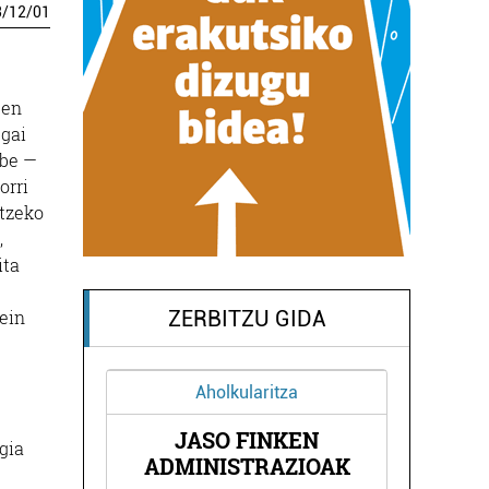
3
/
12
/
01
een
 gai
abe —
orri
otzeko
,
ita
ZERBITZU GIDA
zein
Aholkularitza
JASO FINKEN
gia
ADMINISTRAZIOAK