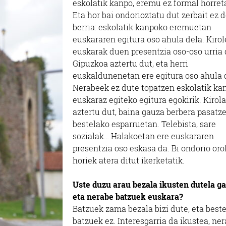
eskolatik kanpo, eremu ez formal horret
Eta hor bai ondorioztatu dut zerbait ez 
berria: eskolatik kanpoko eremuetan
euskararen egitura oso ahula dela. Kiro
euskarak duen presentzia oso-oso urria 
Gipuzkoa aztertu dut, eta herri
euskaldunenetan ere egitura oso ahula 
Nerabeek ez dute topatzen eskolatik ka
euskaraz egiteko egitura egokirik. Kirola
aztertu dut, baina gauza berbera pasatz
bestelako esparruetan. Telebista, sare
sozialak… Halakoetan ere euskararen
presentzia oso eskasa da. Bi ondorio oro
horiek atera ditut ikerketatik.
Uste duzu arau bezala ikusten dutela ga
eta nerabe batzuek euskara?
Batzuek zama bezala bizi dute, eta best
batzuek ez. Interesgarria da ikustea, ne