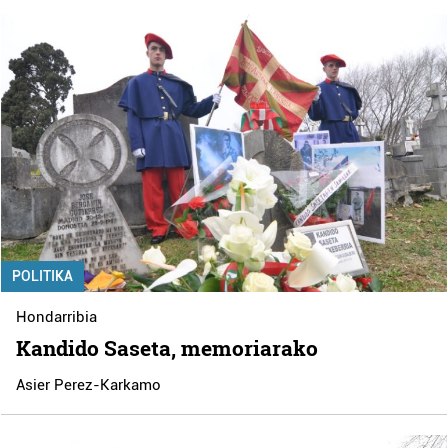
POLITIKA
Hondarribia
Kandido Saseta, memoriarako
Asier Perez-Karkamo