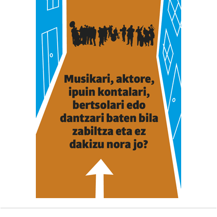
dezakezun ikusteko.
Lortu zure datu pertsonalak prozesatzeko moduari
buruzko informazio gehiago eta ezarri zure lehentasunak
datuen atalean. Edozein unetan alda edo ken dezakezu
zure baimena Cookieen adierazpenean.
Webgune honek cookie propioak eta hirugarrenen cookie-
fitxategiak erabiltzen ditu. Zure esperientzia eta
zerbitzuak hobetzeko asmoz, cookie teknologiaz
baliatzen gara. Ohar hau onartuz gero, teknologia hori
erabiltzeko baimen esplizitua ematen diguzu.
Gehiago
irakurri