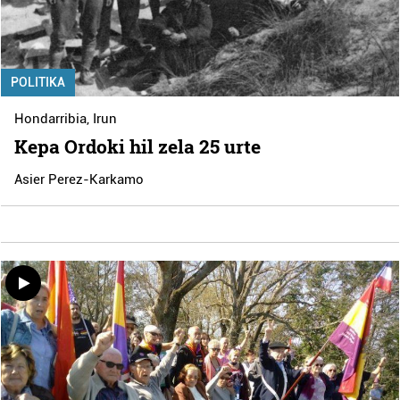
POLITIKA
Hondarribia
,
Irun
Kepa Ordoki hil zela 25 urte
Asier Perez-Karkamo