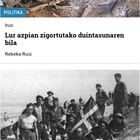
POLITIKA
Irun
Lur azpian zigortutako duintasunaren
bila
Rebeka Ruiz