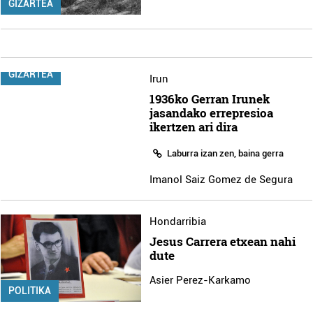
GIZARTEA
GIZARTEA
Irun
1936ko Gerran Irunek
jasandako errepresioa
ikertzen ari dira
Laburra izan zen, baina gerra
Imanol Saiz Gomez de Segura
Hondarribia
Jesus Carrera etxean nahi
dute
Asier Perez-Karkamo
POLITIKA