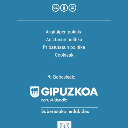
Argitalpen politika
Aniztasun politika
Pribatutasun politika
Cookieak
Babesleak: