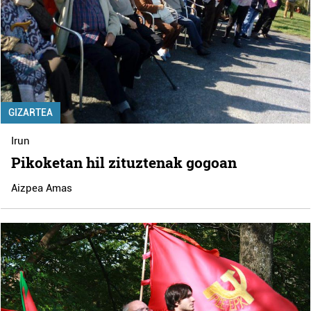
GIZARTEA
Irun
Pikoketan hil zituztenak gogoan
Aizpea Amas