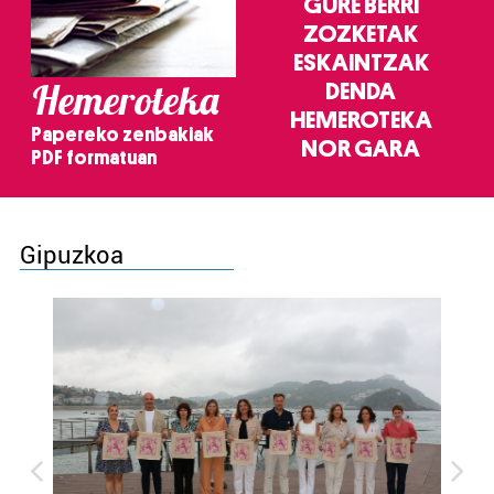
GURE BERRI
ZOZKETAK
ESKAINTZAK
Hemeroteka
DENDA
HEMEROTEKA
Papereko zenbakiak
NOR GARA
PDF formatuan
Gipuzkoa