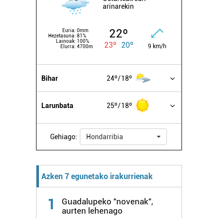
arinarekin
22º
Euria:
0mm
Hezetasuna:
81%
Lainoak:
100%
23º
20º
9 km/h
Elurra:
4700m
Bihar
24º
18º
Larunbata
25º
18º
Gehiago:
Hondarribia
Azken 7 egunetako irakurrienak
1
Guadalupeko "novenak",
aurten lehenago