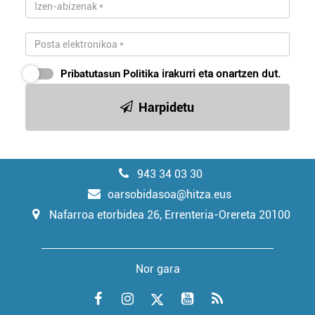
Pribatutasun Politika
irakurri eta onartzen dut.
Harpidetu
943 34 03 30
oarsobidasoa@hitza.eus
Nafarroa etorbidea 26, Errenteria-Orereta 20100
Nor gara