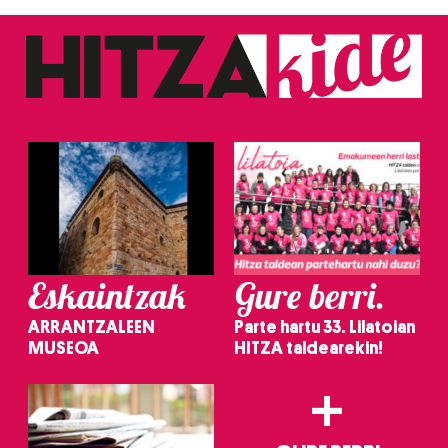
Eskaintzak
Gure berri.
ARRANTZALEEN
Parte hartu 33. Lilatoian
MUSEOA
HITZA taldearekin!
+