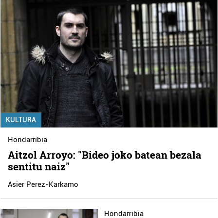
KULTURA
Hondarribia
Aitzol Arroyo: "Bideo joko batean bezala
sentitu naiz"
Asier Perez-Karkamo
Hondarribia