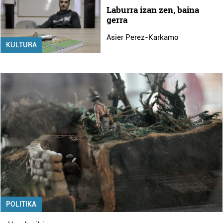
Laburra izan zen, baina
gerra
Asier Perez-Karkamo
KULTURA
POLITIKA