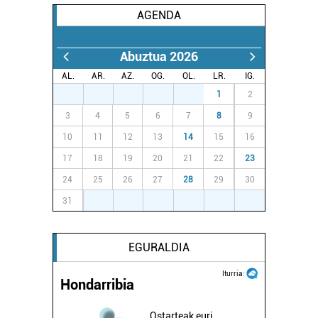
AGENDA
Abuztua 2026
AL.
AR.
AZ.
OG.
OL.
LR.
IG.
27
28
29
30
31
1
2
3
4
5
6
7
8
9
10
11
12
13
14
15
16
17
18
19
20
21
22
23
24
25
26
27
28
29
30
31
1
2
3
4
5
6
EGURALDIA
Iturria:
Hondarribia
Ostarteak euri