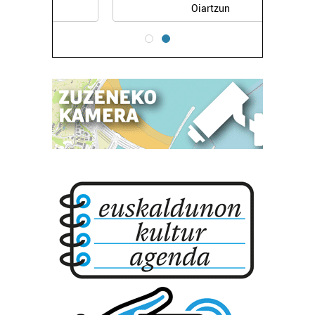
Oiartzun