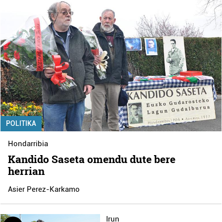
POLITIKA
Hondarribia
Kandido Saseta omendu dute bere
herrian
Asier Perez-Karkamo
Irun