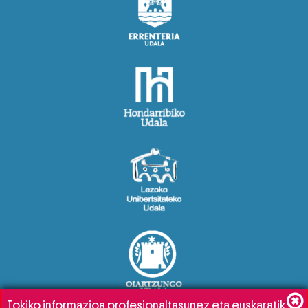
Tokiko informazioa profesionaltasunez eta euskaratik,