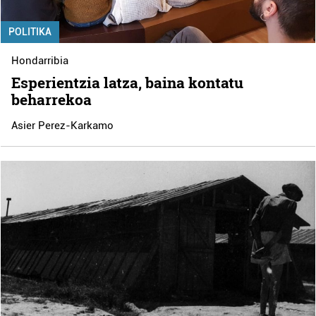
POLITIKA
Hondarribia
Esperientzia latza, baina kontatu
beharrekoa
Asier Perez-Karkamo