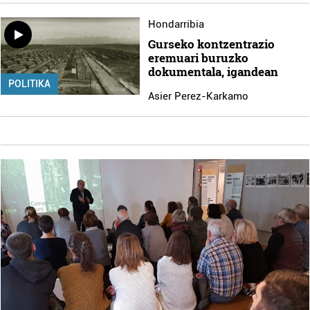
Hondarribia
Gurseko kontzentrazio
eremuari buruzko
dokumentala, igandean
POLITIKA
Asier Perez-Karkamo