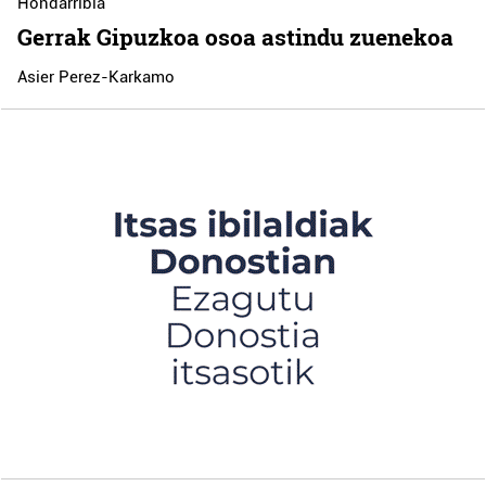
Hondarribia
Gerrak Gipuzkoa osoa astindu zuenekoa
Asier Perez-Karkamo