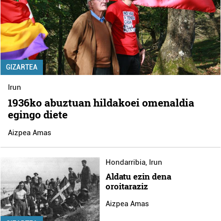
GIZARTEA
Irun
1936ko abuztuan hildakoei omenaldia
egingo diete
Aizpea Amas
Hondarribia
,
Irun
Aldatu ezin dena
oroitaraziz
Aizpea Amas