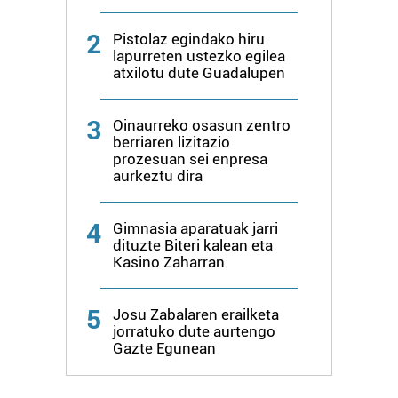
2
Pistolaz egindako hiru
lapurreten ustezko egilea
atxilotu dute Guadalupen
3
Oinaurreko osasun zentro
berriaren lizitazio
prozesuan sei enpresa
aurkeztu dira
4
Gimnasia aparatuak jarri
dituzte Biteri kalean eta
Kasino Zaharran
5
Josu Zabalaren erailketa
jorratuko dute aurtengo
Gazte Egunean