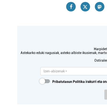
Harpidetu
Astekarko eduki nagusiak, asteko albiste ikusienak, mar
Ostirale
Pribatutasun Politika
irakurri eta on