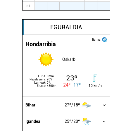
31
1
2
3
4
5
6
EGURALDIA
Iturria:
Hondarribia
Oskarbi
23º
Euria:
0mm
Hezetasuna:
70%
Lainoak:
0%
24º
17º
10 km/h
Elurra:
4500m
Bihar
27º
18º
Igandea
25º
20º