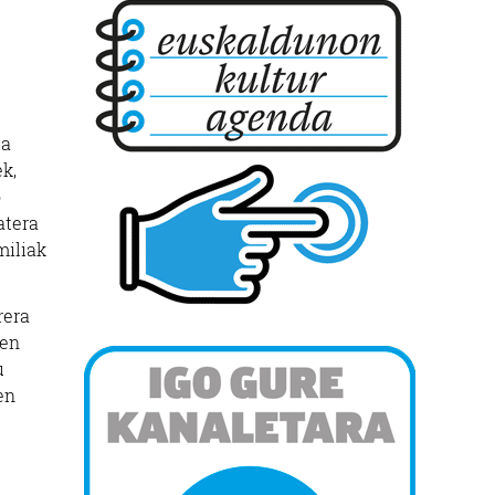
la
ek,
o
atera
miliak
rera
ren
u
en