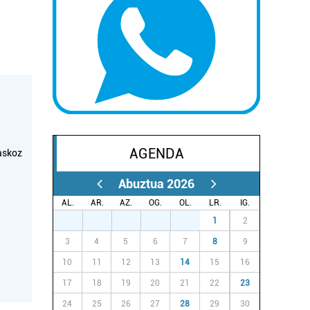
AGENDA
askoz
Abuztua 2026
AL.
AR.
AZ.
OG.
OL.
LR.
IG.
27
28
29
30
31
1
2
3
4
5
6
7
8
9
10
11
12
13
14
15
16
17
18
19
20
21
22
23
24
25
26
27
28
29
30