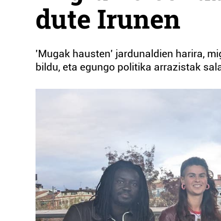
dute Irunen
'Mugak hausten' jardunaldien harira, mig
bildu, eta egungo politika arrazistak sal