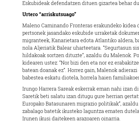
Eskubideak defendatzen dituen gizartea behar du
Urtero “arriskutsuago”
Maleno Caminando Fronteras erakundeko kidea da
pertsonek jasandako eskubide urraketak dokument
migranteek, Kanarietara edota Atlantiko aldera, ba
nola Aljeriatik Balear uharteetara. “Segurtasun si
hildakoak sortzen dituzte”, azaldu du Malenok. Po
kidearen ustez: “Nor bizi den eta nor ez erabakit
batean doanak ez”. Horrez gain, Malenok adierazi
babestea eskatu diotela, horrela haien familiak
Irungo Harrera Sareak eskerrak eman nahi izan dit
Saretik beti salatu izan ditugu gure herrian gertat
Europako Batasunaren migrazio politikak”, azaldu
zabalago batetik ikusteko laguntza ematen dutela 
Irunen ikusi daitekeen arazoaren oinarria.