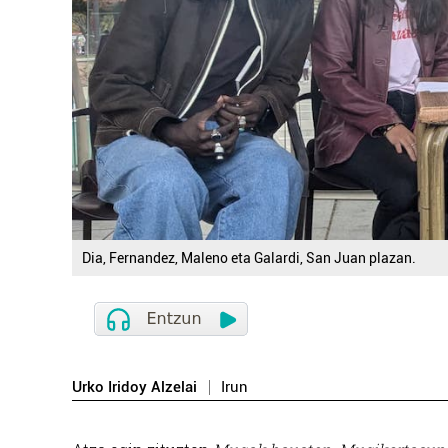
Dia, Fernandez, Maleno eta Galardi, San Juan plazan.
Urko Iridoy Alzelai
Irun