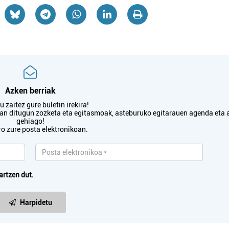
Azken berriak
 zaitez gure buletin irekira!
txan ditugun zozketa eta egitasmoak, asteburuko egitarauen agenda eta 
gehiago!
ro zure posta elektronikoan.
artzen dut.
Harpidetu