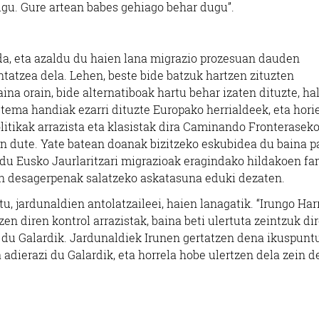
gu. Gure artean babes gehiago behar dugu”.
, eta azaldu du haien lana migrazio prozesuan dauden
atzea dela. Lehen, beste bide batzuk hartzen zituzten
ina orain, bide alternatiboak hartu behar izaten dituzte, ha
stema handiak ezarri dituzte Europako herrialdeek, eta hori
litikak arrazista eta klasistak dira Caminando Fronterasek
zen dute. Yate batean doanak bizitzeko eskubidea du baina p
 du Eusko Jaurlaritzari migrazioak eragindako hildakoen fa
oen desagerpenak salatzeko askatasuna eduki dezaten.
u, jardunaldien antolatzaileei, haien lanagatik. “Irungo Har
zen diren kontrol arrazistak, baina beti ulertuta zeintzuk di
 du Galardik. Jardunaldiek Irunen gertatzen dena ikuspunt
adierazi du Galardik, eta horrela hobe ulertzen dela zein d