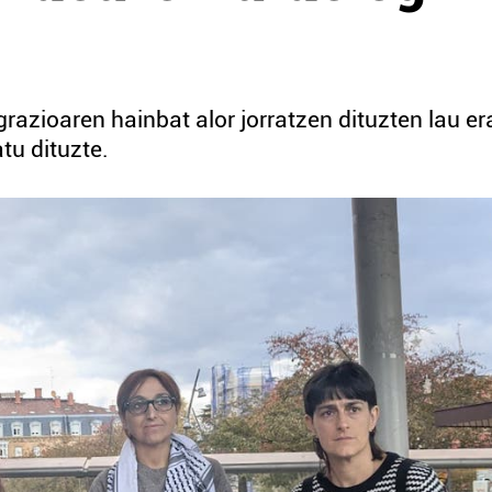
razioaren hainbat alor jorratzen dituzten lau er
atu dituzte.