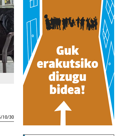
5
/
10
/
30