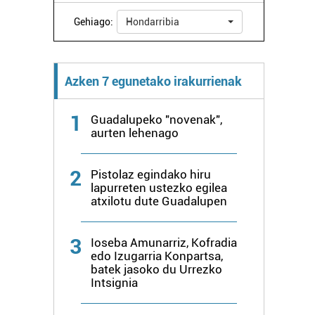
Gehiago:
Hondarribia
Azken 7 egunetako irakurrienak
1
Guadalupeko "novenak",
aurten lehenago
2
Pistolaz egindako hiru
lapurreten ustezko egilea
atxilotu dute Guadalupen
3
Ioseba Amunarriz, Kofradia
edo Izugarria Konpartsa,
batek jasoko du Urrezko
Intsignia