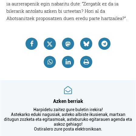
ia aurrerapenik egin nabaritu dute: “Zergatik ez da ia
bilerarik antolatu azken bi urteetan? Hori al da
Abotsanitzek proposatzen duen eredu parte hartzailea?”.
Azken berriak
Harpidetu zaitez gure buletin irekira!
Astekarko eduki nagusiak, asteko albiste ikusienak, martxan
ditugun zozketa eta egitasmoak, asteburuko egitarauen agenda eta
askoz gehiago!
Ostiralero zure posta elektronikoan.