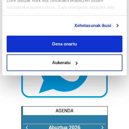
Zure datuak nork eta zertarako erabiltzen dituen
hautatzeko aukera duzu. Zure onespena aldatzen edo
deuseztatzen ahal duzu edozein momentutan, Cookie
deklaraziotik edo Privacy triggerean klikatuz.
Xehetasunak ikusi
If you allow, we would also like to:
Collect information about your geographical
Dena onartu
location which can be accurate to within several
meters
Aukeratu
Identify your device by actively scanning it for
specific characteristics (fingerprinting)
Find out more about how your personal data is processed
and set your preferences in the
details section
.
Guk eta gure bazkideek zure datu pertsonalak
prozesatzen ditugu, zure IP zenbakia, besteak beste,
AGENDA
teknologia erabiliz, cookieak adibidez, iragarki eta eduki
pertsonalizatuak eskaintzeko, iragarkiak eta edukia
Abuztua 2026
neurtzeko, jendeari buruzko informazioa biltzeko eta