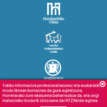
Tokiko informazioa profesionaltasunez eta euskaratik,
modu librean kontatzea da gure eginkizuna.
Horretarako zure ekarpena beharrezkoa da, eta ongi
maitatzeko modurik zintzoena da HITZAkide egitea.