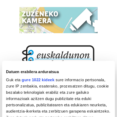
Datuen erabilera arduratsua
Guk eta
gure 1022 kideek
sure informacio pertsonala,
zure IP zenbakia, esaterako, prozesatzen ditugu, cookie
bezalako teknologiak erabiliz eta zure gailuko
informazioak azitzen dugu publizitate eta eduki
pertsonalizatua, publizitatearen eta edukiaren neurketa,
audientzia-ikerketa eta zerbitzuen garapena eskaintzeko.