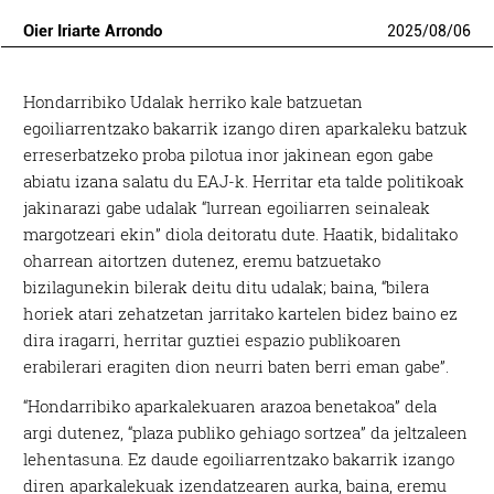
Oier Iriarte Arrondo
2025
/
08
/
06
Hondarribiko Udalak herriko kale batzuetan
egoiliarrentzako bakarrik izango diren aparkaleku batzuk
erreserbatzeko proba pilotua inor jakinean egon gabe
abiatu izana salatu du EAJ-k. Herritar eta talde politikoak
jakinarazi gabe udalak “lurrean egoiliarren seinaleak
margotzeari ekin” diola deitoratu dute. Haatik, bidalitako
oharrean aitortzen dutenez, eremu batzuetako
bizilagunekin bilerak deitu ditu udalak; baina, “bilera
horiek atari zehatzetan jarritako kartelen bidez baino ez
dira iragarri, herritar guztiei espazio publikoaren
erabilerari eragiten dion neurri baten berri eman gabe”.
“Hondarribiko aparkalekuaren arazoa benetakoa” dela
argi dutenez, “plaza publiko gehiago sortzea” da jeltzaleen
lehentasuna. Ez daude egoiliarrentzako bakarrik izango
diren aparkalekuak izendatzearen aurka, baina, eremu