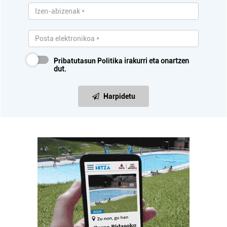
Pribatutasun Politika
irakurri eta onartzen
dut.
Harpidetu