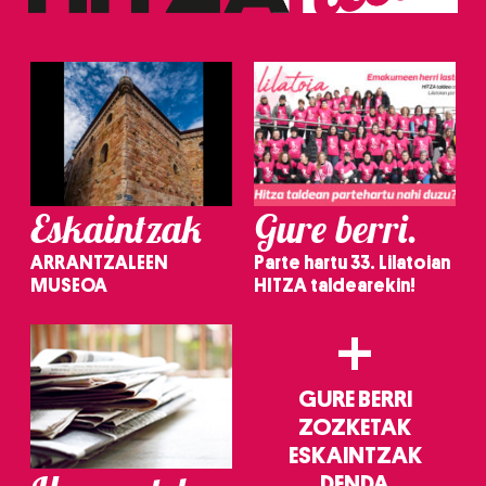
Eskaintzak
Gure berri.
ARRANTZALEEN
Parte hartu 33. Lilatoian
MUSEOA
HITZA taldearekin!
+
GURE BERRI
ZOZKETAK
ESKAINTZAK
DENDA