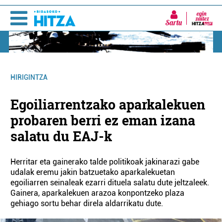
Sartu
HIRIGINTZA
Egoiliarrentzako aparkalekuen
probaren berri ez eman izana
salatu du EAJ-k
Herritar eta gainerako talde politikoak jakinarazi gabe
udalak eremu jakin batzuetako aparkalekuetan
egoiliarren seinaleak ezarri dituela salatu dute jeltzaleek.
Gainera, aparkalekuen arazoa konpontzeko plaza
gehiago sortu behar direla aldarrikatu dute.