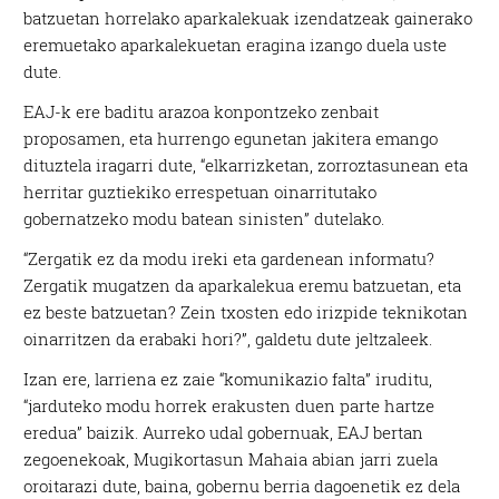
batzuetan horrelako aparkalekuak izendatzeak gainerako
eremuetako aparkalekuetan eragina izango duela uste
dute.
EAJ-k ere baditu arazoa konpontzeko zenbait
proposamen, eta hurrengo egunetan jakitera emango
dituztela iragarri dute, “elkarrizketan, zorroztasunean eta
herritar guztiekiko errespetuan oinarritutako
gobernatzeko modu batean sinisten” dutelako.
“Zergatik ez da modu ireki eta gardenean informatu?
Zergatik mugatzen da aparkalekua eremu batzuetan, eta
ez beste batzuetan? Zein txosten edo irizpide teknikotan
oinarritzen da erabaki hori?”, galdetu dute jeltzaleek.
Izan ere, larriena ez zaie “komunikazio falta” iruditu,
“jarduteko modu horrek erakusten duen parte hartze
eredua” baizik. Aurreko udal gobernuak, EAJ bertan
zegoenekoak, Mugikortasun Mahaia abian jarri zuela
oroitarazi dute, baina, gobernu berria dagoenetik ez dela