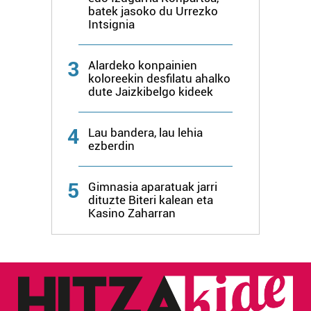
batek jasoko du Urrezko
Intsignia
3
Alardeko konpainien
koloreekin desfilatu ahalko
dute Jaizkibelgo kideek
4
Lau bandera, lau lehia
ezberdin
5
Gimnasia aparatuak jarri
dituzte Biteri kalean eta
Kasino Zaharran