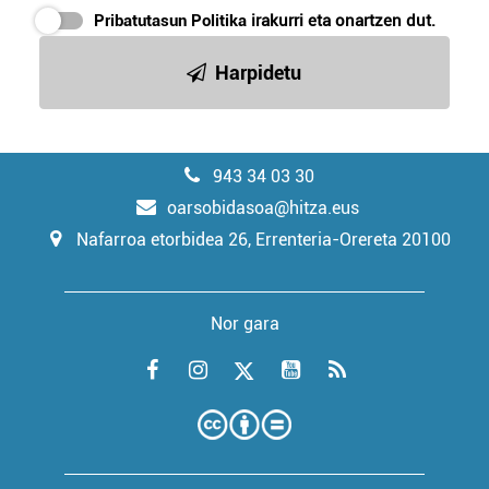
Pribatutasun Politika
irakurri eta onartzen dut.
Harpidetu
943 34 03 30
oarsobidasoa@hitza.eus
Nafarroa etorbidea 26, Errenteria-Orereta 20100
Nor gara