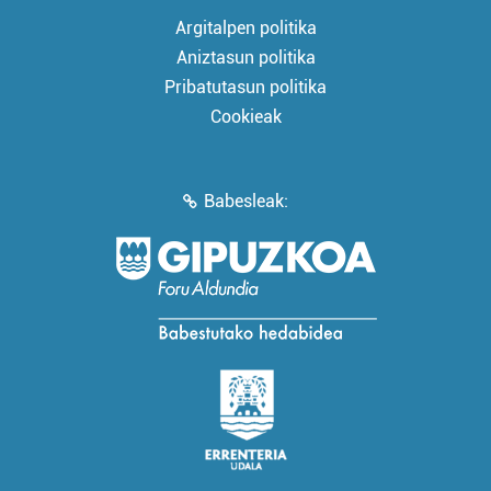
Argitalpen politika
Aniztasun politika
Pribatutasun politika
Cookieak
Babesleak: