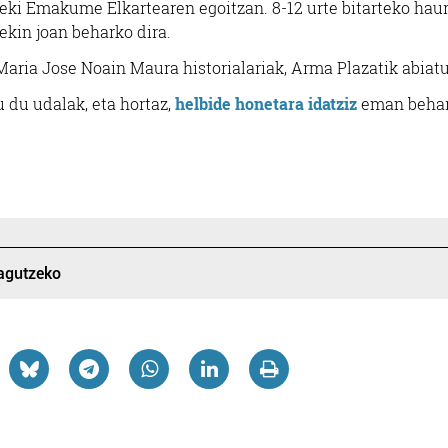
Emeki Emakume Elkartearen egoitzan. 8-12 urte bitarteko hau
Lezo
Errenteria-Orereta
ekin joan beharko dira.
u Maria Jose Noain Maura historialariak, Arma Plazatik abiatu
 du udalak, eta hortaz,
helbide honetara idatziz
eman beha
zagutzeko