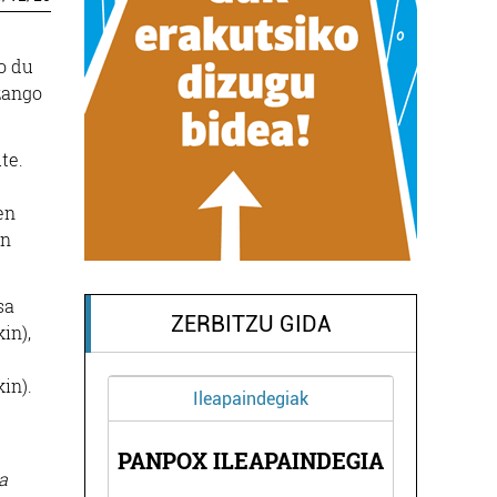
o du
zango
te.
en
en
sa
ZERBITZU GIDA
in),
in).
Ileapaindegiak
A
PANPOX ILEAPAINDEGIA
a