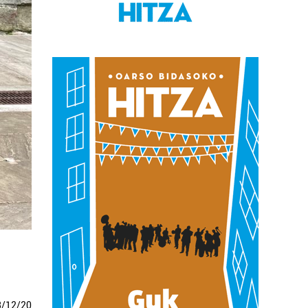
3
/
12
/
20