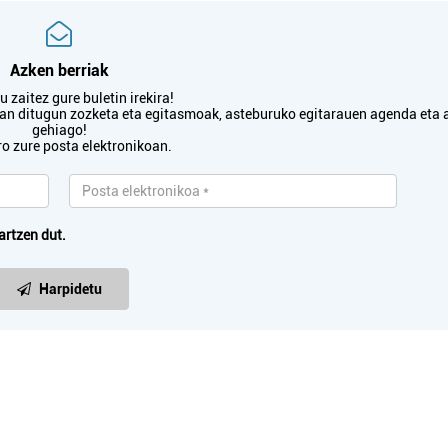
Azken berriak
 zaitez gure buletin irekira!
txan ditugun zozketa eta egitasmoak, asteburuko egitarauen agenda eta 
gehiago!
ro zure posta elektronikoan.
artzen dut.
Harpidetu