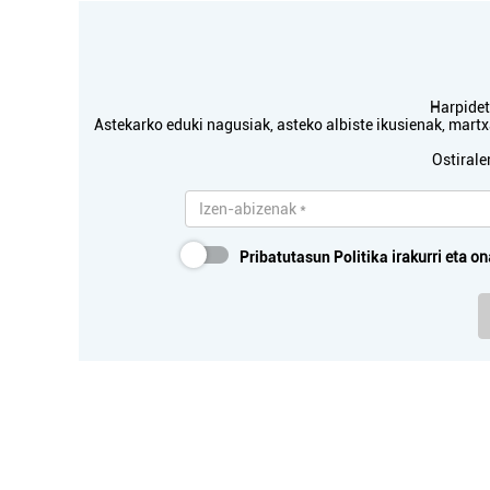
Harpidetu
Astekarko eduki nagusiak, asteko albiste ikusienak, mar
Ostirale
Pribatutasun Politika
irakurri eta on