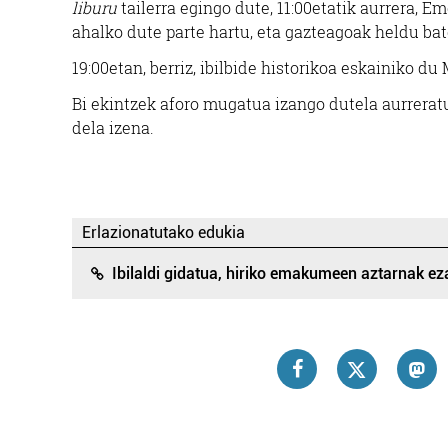
liburu
tailerra egingo dute, 11:00etatik aurrera, 
Errenteria-Orereta
ahalko dute parte hartu, eta gazteagoak heldu bat
19:00etan, berriz, ibilbide historikoa eskainiko d
Bi ekintzek aforo mugatua izango dutela aurreratu
dela izena.
Erlazionatutako edukia
Ibilaldi gidatua, hiriko emakumeen aztarnak e