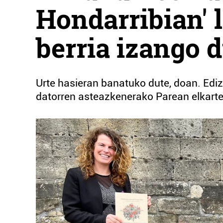
Hondarribian' 
berria izango 
Urte hasieran banatuko dute, doan. Edizi
datorren asteazkenerako Parean elkarte