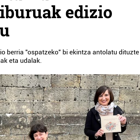
liburuak edizio
du
o berria "ospatzeko" bi ekintza antolatu dituzte
ak eta udalak.