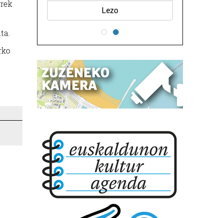
rrek
Lezo
ta.
rko