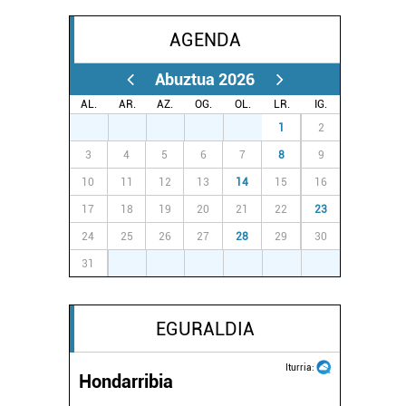
AGENDA
Abuztua 2026
AL.
AR.
AZ.
OG.
OL.
LR.
IG.
27
28
29
30
31
1
2
3
4
5
6
7
8
9
10
11
12
13
14
15
16
17
18
19
20
21
22
23
24
25
26
27
28
29
30
31
1
2
3
4
5
6
EGURALDIA
Iturria:
Hondarribia