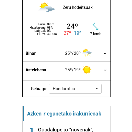
Zeru hodeitsuak
24º
Euria:
0mm
Hezetasuna:
68%
Lainoak:
0%
27º
19º
7 km/h
Elurra:
4300m
Bihar
25º
20º
Astelehena
25º
19º
Gehiago:
Hondarribia
Azken 7 egunetako irakurrienak
1
Guadalupeko "novenak",